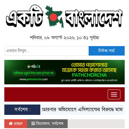
শনিবার, ০৮ অগাস্ট ২০২৬, ১০:৩১ পূর্বাহ্ন
নিউজ সার্চ
Toggle
naviga
ে জাল ডিও, প্রতারণার অভিযোগে এসিল্যান্ডের বিরুদ্ধে মামলা
সর্বশেষ :
সাদা 
প্রচ্ছদ
বিনোদন
,
সর্বশেষ