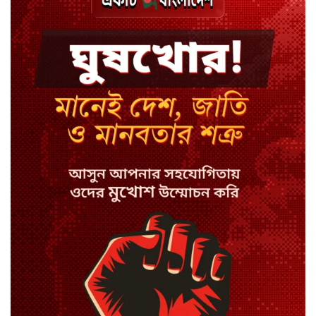
বিয়ে ভাঙার গুঞ্জনে মুখ খুললেন রণজয়
কেন লিভারপুল ছেড়ে তুরস্কের ক্লাবে
সালাহ
কপিল শর্মার অডিশনে বাদ পড়ার সেই
গল্প
যুক্তরাজ্যে সামাজিকমাধ্যমের কারফিউ
মানছে না কিশোররা
কটাক্ষ আর বিদ্রূপে জমে উঠেছে
ভ্যান্সের রাজনীতি