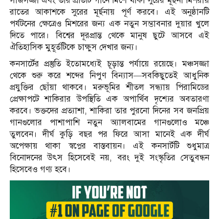
সাজসজ্জা এবং তার প্রতিটি গানে মিশে থাকা সুরের মূর্ছনা মিশরীয়
রাতের আকাশকে সুরের মূর্ছনায় পূর্ণ করবে। এই অনুষ্ঠানটি
পর্যটনের ক্ষেত্রেও মিশরের জন্য এক নতুন সম্ভাবনার দুয়ার খুলে
দিতে পারে। বিশ্বের দূরপ্রান্ত থেকে মানুষ ছুটে আসবে এই
ঐতিহাসিক মুহূর্তটিকে চাক্ষুস দেখার জন্য।
কনসার্টের প্রস্তুতি ইতোমধ্যেই চূড়ান্ত পর্যায়ে রয়েছে। মঞ্চসজ্জা
থেকে শুরু করে শব্দের নিপুণ বিন্যাস—সবকিছুতেই আধুনিক
প্রযুক্তির ছোঁয়া থাকবে। মরুভূমির শীতল সন্ধ্যায় পিরামিডের
প্রেক্ষাপটে শাকিরার উপস্থিতি এক অপার্থিব দৃশ্যের অবতারণা
করবে। ভক্তদের প্রত্যাশা, শাকিরা তার পুরনো দিনের সব জনপ্রিয়
গানগুলোর পাশাপাশি নতুন অ্যালবামের গানগুলোও মঞ্চে
তুলবেন। দীর্ঘ কুড়ি বছর পর ফিরে আসা মানেই এক দীর্ঘ
অপেক্ষায় থাকা স্বপ্নের বাস্তবায়ন। এই কনসার্টটি শুধুমাত্র
বিনোদনের উৎস হিসেবেই নয়, বরং দুই সংস্কৃতির সেতুবন্ধন
হিসেবেও গণ্য হবে।