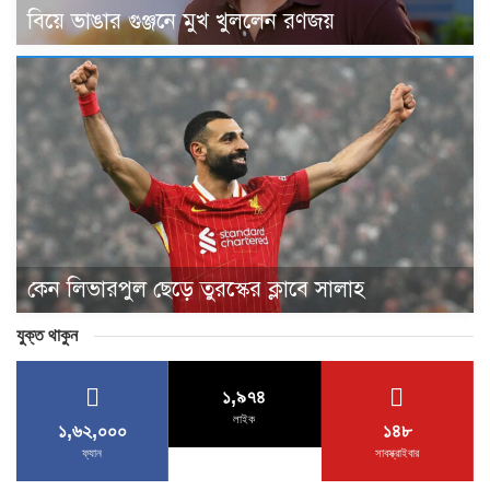
বিয়ে ভাঙার গুঞ্জনে মুখ খুললেন রণজয়
কেন লিভারপুল ছেড়ে তুরস্কের ক্লাবে সালাহ
যুক্ত থাকুন
১,৯৭৪
লাইক
১,৬২,০০০
১৪৮
ফ্যান
সাবস্ক্রাইবার