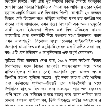
ফিরছেন মিশরে। দীর্ঘ প্রায় দুই দশকের বিরতি পেরিয়ে মরুভূমির
দেশ মিশরের গিজার পিরামিডের ঐতিহাসিক আঙিনায় সুরের মূর্ছনা
ছড়াতে প্রস্তুতি নিচ্ছেন এই বিশ্বখ্যাত শিল্পী। আগামী ২৮ নভেম্বর
গিজার সেই চিরচেনা মঞ্চে দাঁড়িয়ে শাকিরা যখন তার জনপ্রিয় সব
গানের ডালি সাজাবেন, তখন পুরো বিশ্ববাসী এক অনন্য মুহূর্তের
সাক্ষী হবে। ইউনেস্কো স্বীকৃত এই বিশ্ব ঐতিহ্যের সামনে
আয়োজিত মেগা কনসার্টটি নিয়ে ভক্তদের মধ্যে উন্মাদনার পারদ
এখন আকাশচুম্বী। বিনোদন সংস্থা ‘ভেঞ্চার লাইফস্টাইল’-এর
উদ্যোগে আয়োজিত এই অনুষ্ঠানটি কেবল একটি সঙ্গীত সন্ধ্যা নয়,
বরং এটি যেন ইতিহাস ও আধুনিকতার এক অপূর্ব মেলবন্ধন।
স্মৃতিতে ফিরে তাকালে দেখা যায়, ২০০৭ সালে সর্বশেষ গিজার
পিরামিডের মঞ্চে নিজের জাদুকরী পারফরম্যান্স দিয়ে মিশর
মাতিয়েছিলেন শাকিরা। সেই কনসার্টের রেশ আজও অনেক
মিশরীয় ভক্তের স্মৃতিতে সতেজ। দুই দশক আগের সেই শাকিরা
এবং বর্তমানের শাকিরা—উভয়ই তার সঙ্গীতশৈলী ও মঞ্চে
উপস্থিতির মাধ্যমে বিশ্ব জয় করে চলেছেন। প্রায় ৩০ বছরেরও
বেশি সময় ধরে সঙ্গীতের জগতে রাজত্ব করে আসা শাকিরা আজ
কেবল একজন গায়িকা নন, তিনি বিশ্বজুড়ে নারীর ক্ষমতায়ন ও