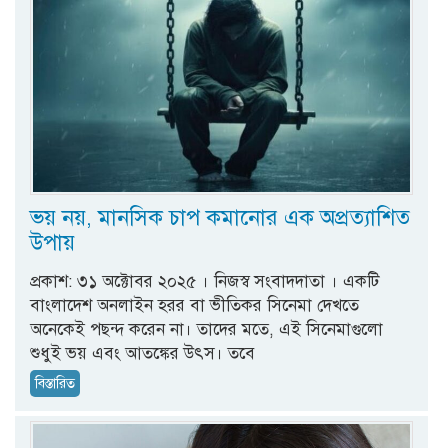
ভয় নয়, মানসিক চাপ কমানোর এক অপ্রত্যাশিত
উপায়
প্রকাশ: ৩১ অক্টোবর ২০২৫ । নিজস্ব সংবাদদাতা । একটি
বাংলাদেশ অনলাইন হরর বা ভীতিকর সিনেমা দেখতে
অনেকেই পছন্দ করেন না। তাদের মতে, এই সিনেমাগুলো
শুধুই ভয় এবং আতঙ্কের উৎস। তবে
বিস্তারিত