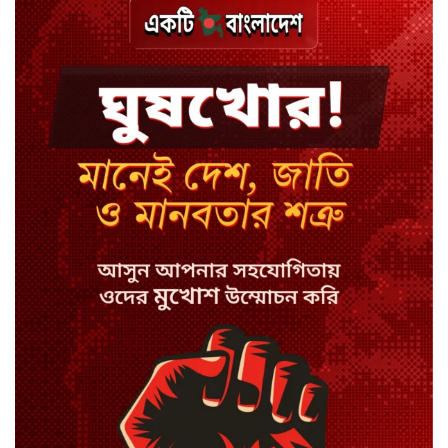
8 ঘণ্টা আগে
বিয়ে ভাঙার গুঞ্জনে মুখ খুললেন রণজয়
9 ঘণ্টা আগে
কেন লিভারপুল ছেড়ে তুরস্কের ক্লাবে
সালাহ
9 ঘণ্টা আগে
কপিল শর্মার অডিশনে বাদ পড়ার সেই
গল্প
9 ঘণ্টা আগে
যুক্তরাজ্যে সামাজিকমাধ্যমের কারফিউ
মানছে না কিশোররা
9 ঘণ্টা আগে
কটাক্ষ আর বিদ্রূপে জমে উঠেছে
ভ্যান্সের রাজনীতি