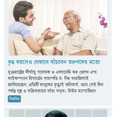
বৃদ্ধ বয়সেও যেভাবে বাঁচবেন তরুণদের মতো
যুক্তরাষ্ট্রের দীর্ঘায়ু গবেষক ও একাডেমি ফর হেলথ এন্ড
লাইফস্প্যান রিসার্চের সভাপতি ড. নির বারজিলাই
জানিয়েছেন, প্রতিটি মানুষের মৃত্যুই অনিবার্য, তবে সেই দিন
পর্যন্ত সুস্থ ও সক্রিয়ভাবে বাঁচা সম্ভব। টাইম ম্যাগাজিনে
বিস্তারিত