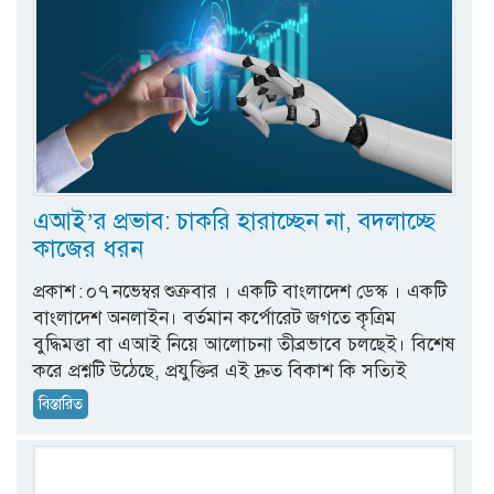
এআই’র প্রভাব: চাকরি হারাচ্ছেন না, বদলাচ্ছে
কাজের ধরন
প্রকাশ : ০৭ নভেম্বর শুক্রবার । একটি বাংলাদেশ ডেস্ক । একটি
বাংলাদেশ অনলাইন। বর্তমান কর্পোরেট জগতে কৃত্রিম
বুদ্ধিমত্তা বা এআই নিয়ে আলোচনা তীব্রভাবে চলছেই। বিশেষ
করে প্রশ্নটি উঠেছে, প্রযুক্তির এই দ্রুত বিকাশ কি সত্যিই
বিস্তারিত