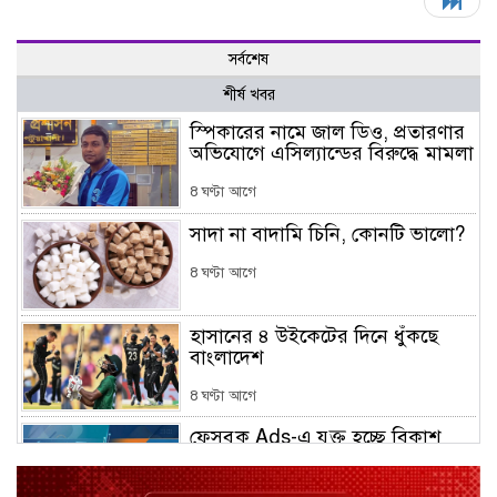
সর্বশেষ
শীর্ষ খবর
স্পিকারের নামে জাল ডিও, প্রতারণার
অভিযোগে এসিল্যান্ডের বিরুদ্ধে মামলা
8 ঘণ্টা আগে
সাদা না বাদামি চিনি, কোনটি ভালো?
8 ঘণ্টা আগে
হাসানের ৪ উইকেটের দিনে ধুঁকছে
বাংলাদেশ
8 ঘণ্টা আগে
ফেসবুক Ads-এ যুক্ত হচ্ছে বিকাশ
পেমেন্ট