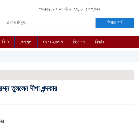
শুক্রবার, ০৭ অগাস্ট ২০২৬, ১০:৫৩ পূর্বাহ্ন
নিউজ সার্চ
বিশ্ব
খেলাধুলা
ধর্ম ও ইসলাম
বিনোদন
ফিচার
্ন তুললেন দীপা খন্দকার