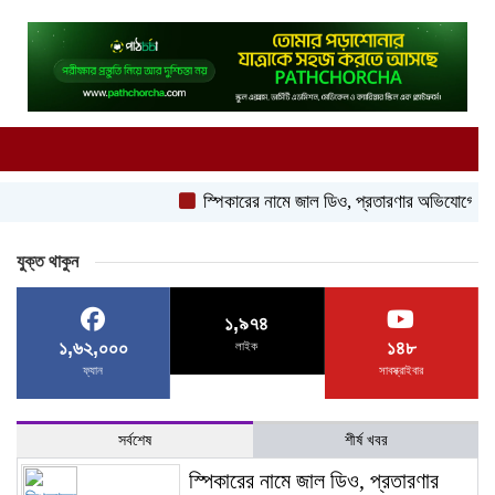
স্পিকারের নামে জাল ডিও, প্রতারণার অভিযোগে এসিল্যান্ডে
যুক্ত থাকুন
১,৯৭৪
১,৬২,০০০
১৪৮
লাইক
ফ্যান
সাবস্ক্রাইবার
সর্বশেষ
শীর্ষ খবর
স্পিকারের নামে জাল ডিও, প্রতারণার