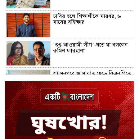
ঢাবির হলে শিক্ষার্থীকে মারধর, ৬
মাসের বহিষ্কার
‘গুপ্ত আওয়ামী লীগ’ প্রশ্নে যা বললেন
রুমিন ফারহানা
শ্যামনগরে জামায়াত ছেড়ে বিএনপিতে
যোগ দিলেন ১২ কর্মী
ঢাকায় হালকা বৃষ্টির সম্ভাবনা, বাড়তে
পারে তাপমাত্রা
মন্ত্রী-এমপিদের উপস্থিতিতে ইউএনওর
আইফোন চুরি