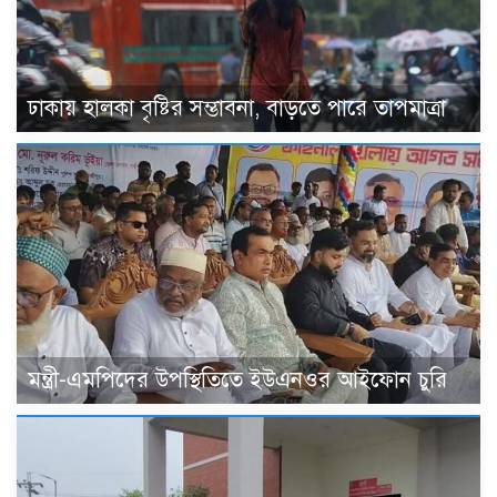
ঢাকায় হালকা বৃষ্টির সম্ভাবনা, বাড়তে পারে তাপমাত্রা
মন্ত্রী-এমপিদের উপস্থিতিতে ইউএনওর আইফোন চুরি