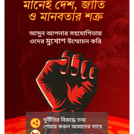
সিরাজগঞ্জে বাস ট্রাক দুর্ঘটনা, চালকসহ
নিহত ২
স্পিকারের নামে জাল ডিও, প্রতারণার
অভিযোগে এসিল্যান্ডের বিরুদ্ধে মামলা
সাদা না বাদামি চিনি, কোনটি ভালো?
হাসানের ৪ উইকেটের দিনে ধুঁকছে
বাংলাদেশ