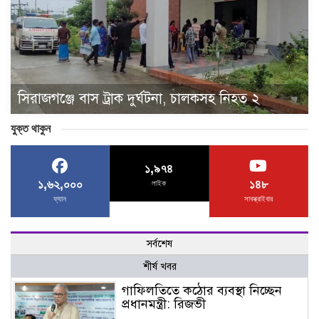
সিরাজগঞ্জে বাস ট্রাক দুর্ঘটনা, চালকসহ নিহত ২
যুক্ত থাকুন
১,৯৭৪
১,৬২,০০০
১৪৮
লাইক
ফ্যান
সাবস্ক্রাইবার
সর্বশেষ
শীর্ষ খবর
গাফিলতিতে কঠোর ব্যবস্থা নিচ্ছেন
প্রধানমন্ত্রী: রিজভী