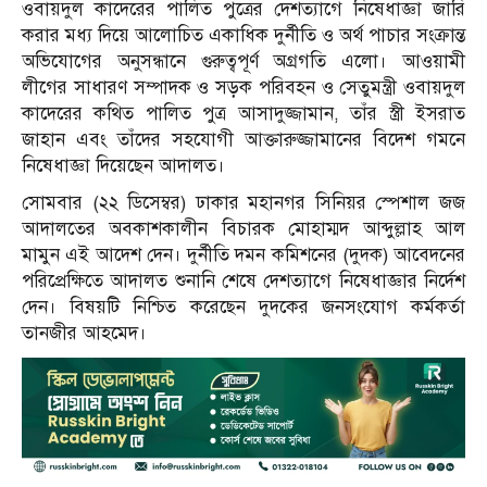
ওবায়দুল কাদেরের পালিত পুত্রের দেশত্যাগে নিষেধাজ্ঞা জারি
করার মধ্য দিয়ে আলোচিত একাধিক দুর্নীতি ও অর্থ পাচার সংক্রান্ত
অভিযোগের অনুসন্ধানে গুরুত্বপূর্ণ অগ্রগতি এলো। আওয়ামী
লীগের সাধারণ সম্পাদক ও সড়ক পরিবহন ও সেতুমন্ত্রী ওবায়দুল
কাদেরের কথিত পালিত পুত্র আসাদুজ্জামান, তাঁর স্ত্রী ইসরাত
জাহান এবং তাঁদের সহযোগী আক্তারুজ্জামানের বিদেশ গমনে
নিষেধাজ্ঞা দিয়েছেন আদালত।
সোমবার (২২ ডিসেম্বর) ঢাকার মহানগর সিনিয়র স্পেশাল জজ
আদালতের অবকাশকালীন বিচারক মোহাম্মদ আব্দুল্লাহ আল
মামুন এই আদেশ দেন। দুর্নীতি দমন কমিশনের (দুদক) আবেদনের
পরিপ্রেক্ষিতে আদালত শুনানি শেষে দেশত্যাগে নিষেধাজ্ঞার নির্দেশ
দেন। বিষয়টি নিশ্চিত করেছেন দুদকের জনসংযোগ কর্মকর্তা
তানজীর আহমেদ।