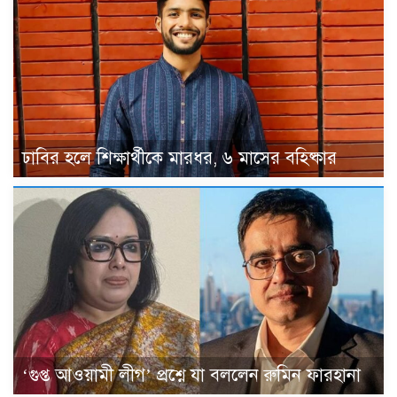
ঢাবির হলে শিক্ষার্থীকে মারধর, ৬ মাসের বহিষ্কার
‘গুপ্ত আওয়ামী লীগ’ প্রশ্নে যা বললেন রুমিন ফারহানা