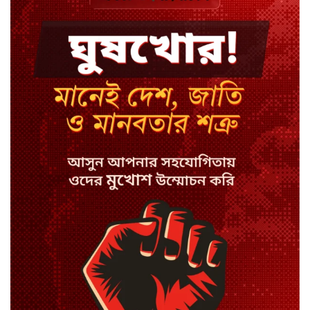
ঢাকায় হালকা বৃষ্টির সম্ভাবনা, বাড়তে
পারে তাপমাত্রা
মন্ত্রী-এমপিদের উপস্থিতিতে ইউএনওর
আইফোন চুরি
সিরাজগঞ্জে বাস ট্রাক দুর্ঘটনা, চালকসহ
নিহত ২
স্পিকারের নামে জাল ডিও, প্রতারণার
অভিযোগে এসিল্যান্ডের বিরুদ্ধে মামলা
সাদা না বাদামি চিনি, কোনটি ভালো?