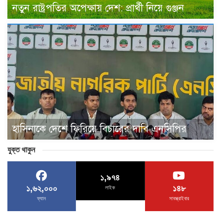
নতুন রাষ্ট্রপতির অপেক্ষায় দেশ: প্রার্থী নিয়ে গুঞ্জন
হাসিনাকে দেশে ফিরিয়ে বিচারের দাবি এনসিপির
যুক্ত থাকুন
১,৯৭৪
১,৬২,০০০
১৪৮
লাইক
ফ্যান
সাবস্ক্রাইবার