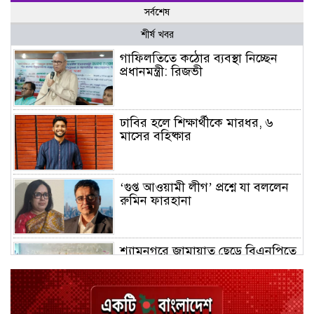
সর্বশেষ
শীর্ষ খবর
গাফিলতিতে কঠোর ব্যবস্থা নিচ্ছেন
প্রধানমন্ত্রী: রিজভী
ঢাবির হলে শিক্ষার্থীকে মারধর, ৬
মাসের বহিষ্কার
‘গুপ্ত আওয়ামী লীগ’ প্রশ্নে যা বললেন
রুমিন ফারহানা
শ্যামনগরে জামায়াত ছেড়ে বিএনপিতে
যোগ দিলেন ১২ কর্মী