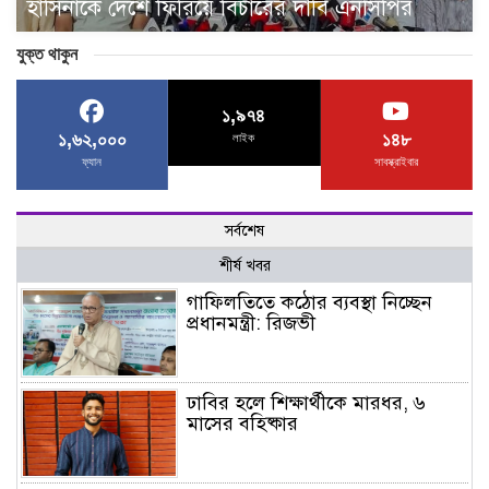
হাসিনাকে দেশে ফিরিয়ে বিচারের দাবি এনসিপির
যুক্ত থাকুন
১,৯৭৪
১,৬২,০০০
১৪৮
লাইক
ফ্যান
সাবস্ক্রাইবার
সর্বশেষ
শীর্ষ খবর
গাফিলতিতে কঠোর ব্যবস্থা নিচ্ছেন
প্রধানমন্ত্রী: রিজভী
ঢাবির হলে শিক্ষার্থীকে মারধর, ৬
মাসের বহিষ্কার