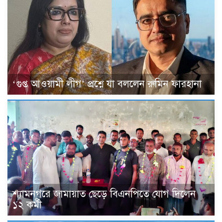
‘গুপ্ত আওয়ামী লীগ’ প্রশ্নে যা বললেন রুমিন ফারহানা
শ্যামনগরে জামায়াত ছেড়ে বিএনপিতে যোগ দিলেন
১২ কর্মী