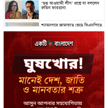
‘গুপ্ত আওয়ামী লীগ’ প্রশ্নে যা বললেন
রুমিন ফারহানা
শ্যামনগরে জামায়াত ছেড়ে বিএনপিতে
যোগ দিলেন ১২ কর্মী
ঢাকায় হালকা বৃষ্টির সম্ভাবনা, বাড়তে
পারে তাপমাত্রা
মন্ত্রী-এমপিদের উপস্থিতিতে ইউএনওর
আইফোন চুরি
সিরাজগঞ্জে বাস ট্রাক দুর্ঘটনা, চালকসহ
নিহত ২