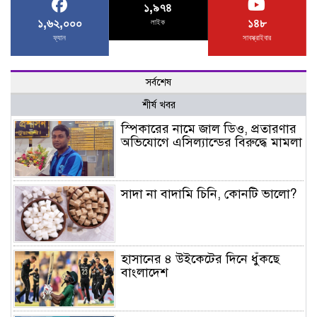
১,৯৭৪
১,৬২,০০০
১৪৮
লাইক
ফ্যান
সাবস্ক্রাইবার
সর্বশেষ
শীর্ষ খবর
স্পিকারের নামে জাল ডিও, প্রতারণার
অভিযোগে এসিল্যান্ডের বিরুদ্ধে মামলা
সাদা না বাদামি চিনি, কোনটি ভালো?
হাসানের ৪ উইকেটের দিনে ধুঁকছে
বাংলাদেশ