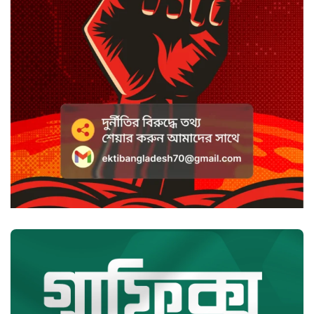
কটাক্ষ আর বিদ্রূপে জমে উঠেছে
ভ্যান্সের রাজনীতি
সৌদি আরবে হুতি হামলায় শিশুসহ
আহত ১১