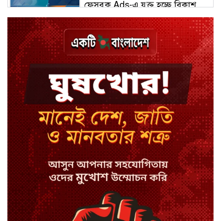
ফেসবুক Ads-এ যুক্ত হচ্ছে বিকাশ
পেমেন্ট
বিয়ে ভাঙার গুঞ্জনে মুখ খুললেন রণজয়
কেন লিভারপুল ছেড়ে তুরস্কের ক্লাবে
সালাহ
কপিল শর্মার অডিশনে বাদ পড়ার সেই
গল্প
যুক্তরাজ্যে সামাজিকমাধ্যমের কারফিউ
মানছে না কিশোররা