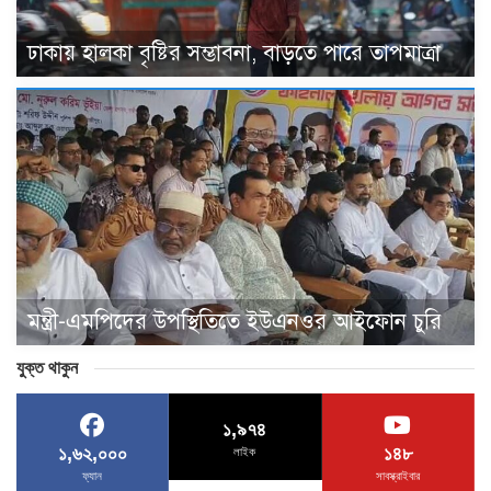
ঢাকায় হালকা বৃষ্টির সম্ভাবনা, বাড়তে পারে তাপমাত্রা
মন্ত্রী-এমপিদের উপস্থিতিতে ইউএনওর আইফোন চুরি
যুক্ত থাকুন
১,৯৭৪
১,৬২,০০০
১৪৮
লাইক
ফ্যান
সাবস্ক্রাইবার