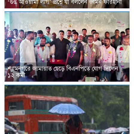
‘গুপ্ত আওয়ামী লীগ’ প্রশ্নে যা বললেন রুমিন ফারহানা
শ্যামনগরে জামায়াত ছেড়ে বিএনপিতে যোগ দিলেন
১২ কর্মী