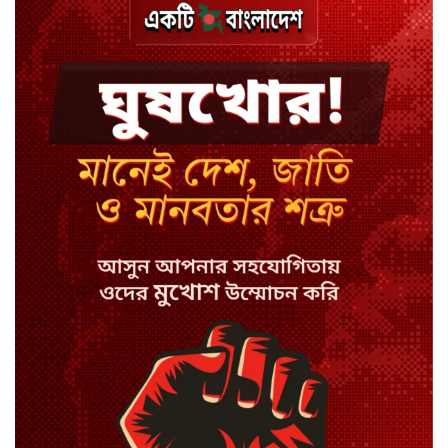
ঢাকায় হালকা বৃষ্টির সম্ভাবনা, বাড়তে
পারে তাপমাত্রা
মন্ত্রী-এমপিদের উপস্থিতিতে ইউএনওর
আইফোন চুরি
সিরাজগঞ্জে বাস ট্রাক দুর্ঘটনা, চালকসহ
নিহত ২
স্পিকারের নামে জাল ডিও, প্রতারণার
অভিযোগে এসিল্যান্ডের বিরুদ্ধে মামলা
সাদা না বাদামি চিনি, কোনটি ভালো?