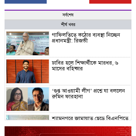
সর্বশেষ
শীর্ষ খবর
গাফিলতিতে কঠোর ব্যবস্থা নিচ্ছেন
প্রধানমন্ত্রী: রিজভী
ঢাবির হলে শিক্ষার্থীকে মারধর, ৬
মাসের বহিষ্কার
‘গুপ্ত আওয়ামী লীগ’ প্রশ্নে যা বললেন
রুমিন ফারহানা
শ্যামনগরে জামায়াত ছেড়ে বিএনপিতে
যোগ দিলেন ১২ কর্মী