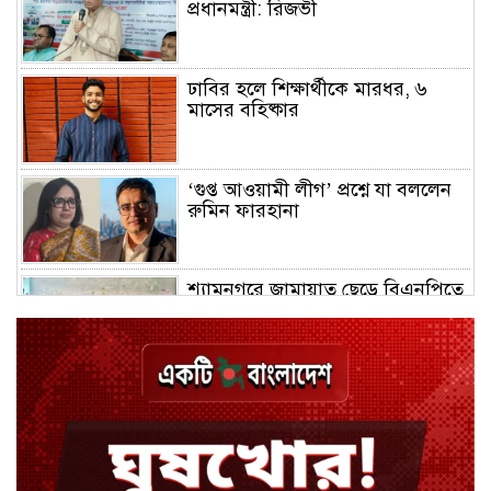
প্রধানমন্ত্রী: রিজভী
ঢাবির হলে শিক্ষার্থীকে মারধর, ৬
মাসের বহিষ্কার
‘গুপ্ত আওয়ামী লীগ’ প্রশ্নে যা বললেন
রুমিন ফারহানা
শ্যামনগরে জামায়াত ছেড়ে বিএনপিতে
যোগ দিলেন ১২ কর্মী
ঢাকায় হালকা বৃষ্টির সম্ভাবনা, বাড়তে
পারে তাপমাত্রা
মন্ত্রী-এমপিদের উপস্থিতিতে ইউএনওর