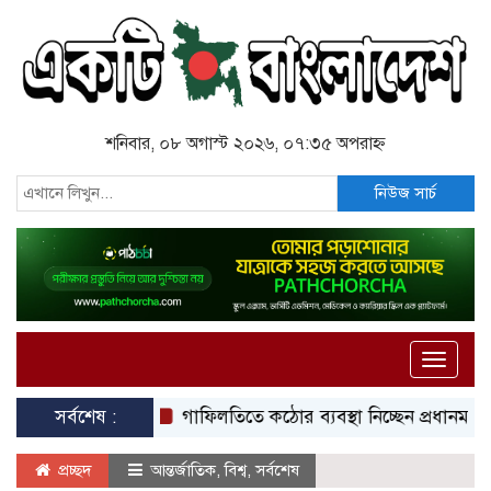
শনিবার, ০৮ অগাস্ট ২০২৬, ০৭:৩৫ অপরাহ্ন
নিউজ সার্চ
Toggle
naviga
সর্বশেষ :
গাফিলতিতে কঠোর ব্যবস্থা নিচ্ছেন প্রধানমন্ত্রী: রিজভী
প্রচ্ছদ
আন্তর্জাতিক
,
বিশ্ব
,
সর্বশেষ