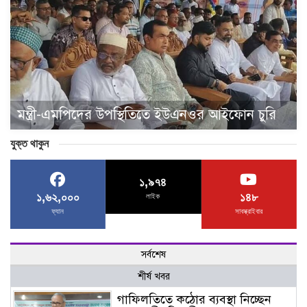
মন্ত্রী-এমপিদের উপস্থিতিতে ইউএনওর আইফোন চুরি
যুক্ত থাকুন
১,৯৭৪
১,৬২,০০০
১৪৮
লাইক
ফ্যান
সাবস্ক্রাইবার
সর্বশেষ
শীর্ষ খবর
গাফিলতিতে কঠোর ব্যবস্থা নিচ্ছেন