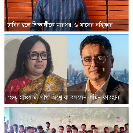
ঢাবির হলে শিক্ষার্থীকে মারধর, ৬ মাসের বহিষ্কার
‘গুপ্ত আওয়ামী লীগ’ প্রশ্নে যা বললেন রুমিন ফারহানা