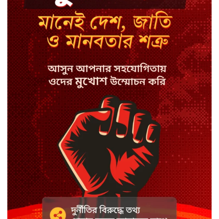
আইফোন চুরি
সিরাজগঞ্জে বাস ট্রাক দুর্ঘটনা, চালকসহ
নিহত ২
স্পিকারের নামে জাল ডিও, প্রতারণার
অভিযোগে এসিল্যান্ডের বিরুদ্ধে মামলা
সাদা না বাদামি চিনি, কোনটি ভালো?
হাসানের ৪ উইকেটের দিনে ধুঁকছে
বাংলাদেশ