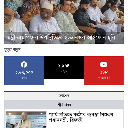
মন্ত্রী-এমপিদের উপস্থিতিতে ইউএনওর আইফোন চুরি
যুক্ত থাকুন
১,৯৭৪
১,৬২,০০০
১৪৮
লাইক
ফ্যান
সাবস্ক্রাইবার
সর্বশেষ
শীর্ষ খবর
গাফিলতিতে কঠোর ব্যবস্থা নিচ্ছেন
প্রধানমন্ত্রী: রিজভী