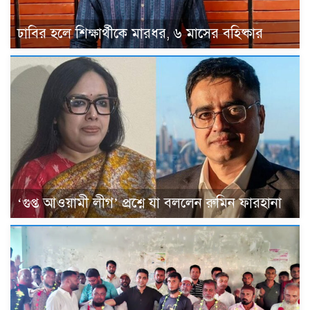
ঢাবির হলে শিক্ষার্থীকে মারধর, ৬ মাসের বহিষ্কার
‘গুপ্ত আওয়ামী লীগ’ প্রশ্নে যা বললেন রুমিন ফারহানা