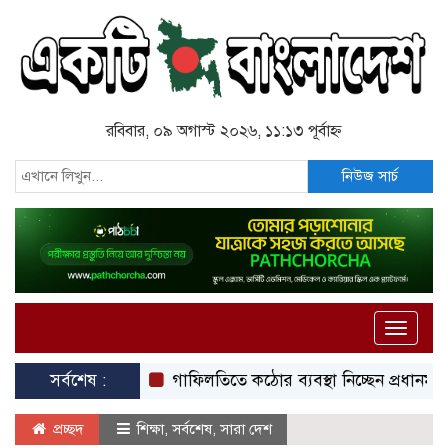
রবিবার, ০৯ অগাস্ট ২০২৬, ১১:১৩ পূর্বাহ্ন
নিউজ সার্চ
Toggle
naviga
সর্বশেষ :
গাফিলতিতে কঠোর ব্যবস্থা নিচ্ছেন প্রধানমন্ত্রী: রিজভী
প্রচ্ছদ
শিক্ষা
,
সর্বশেষ
,
সারা দেশ