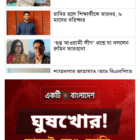
ঢাবির হলে শিক্ষার্থীকে মারধর, ৬
মাসের বহিষ্কার
‘গুপ্ত আওয়ামী লীগ’ প্রশ্নে যা বললেন
রুমিন ফারহানা
শ্যামনগরে জামায়াত ছেড়ে বিএনপিতে
যোগ দিলেন ১২ কর্মী
ঢাকায় হালকা বৃষ্টির সম্ভাবনা, বাড়তে
পারে তাপমাত্রা
মন্ত্রী-এমপিদের উপস্থিতিতে ইউএনওর
আইফোন চুরি