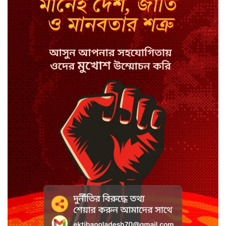
সিরাজগঞ্জে বাস ট্রাক দুর্ঘটনা, চালকসহ
নিহত ২
স্পিকারের নামে জাল ডিও, প্রতারণার
অভিযোগে এসিল্যান্ডের বিরুদ্ধে মামলা
সাদা না বাদামি চিনি, কোনটি ভালো?
হাসানের ৪ উইকেটের দিনে ধুঁকছে
বাংলাদেশ