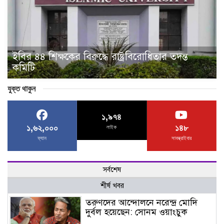
ইবির ৪৪ শিক্ষকের বিরুদ্ধে রাষ্ট্রবিরোধিতার তদন্ত
কমিটি
যুক্ত থাকুন
১,৯৭৪
১,৬২,০০০
১৪৮
লাইক
ফ্যান
সাবস্ক্রাইবার
সর্বশেষ
শীর্ষ খবর
তরুণদের আন্দোলনে নরেন্দ্র মোদি
দুর্বল হয়েছেন: সোনম ওয়াংচুক