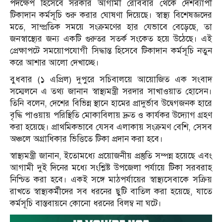
পদক্ষেপ হিসেবে সরকার আগামী রোববার থেকে দেশব্যাপী
টিকাদান কর্মসূচি শুরু করার ঘোষণা দিয়েছে। স্বাস্থ্য বিশেষজ্ঞদের
মতে, সাম্প্রতিক সময়ে সংক্রমণের হার যেভাবে বেড়েছে, তা
জনস্বাস্থ্যের জন্য একটি গুরুতর সতর্ক সংকেত হয়ে উঠেছে। এই
প্রেক্ষাপটে সময়োপযোগী সিদ্ধান্ত হিসেবে টিকাদান কর্মসূচি নতুন
করে আশার আলো দেখাচ্ছে।
বুধবার (১ এপ্রিল) দুপুরে সচিবালয়ে আয়োজিত এক সংবাদ
সম্মেলনে এ তথ্য জানান স্বাস্থ্যমন্ত্রী সরদার সাখাওয়াত হোসেন।
তিনি বলেন, দেশের বিভিন্ন স্থানে হামের প্রাদুর্ভাব উদ্বেগজনক হারে
বৃদ্ধি পাওয়ায় পরিস্থিতি মোকাবিলায় দ্রুত ও কার্যকর উদ্যোগ গ্রহণ
করা হয়েছে। প্রাথমিকভাবে যেসব এলাকায় সংক্রমণ বেশি, সেসব
অঞ্চলে অগ্রাধিকার ভিত্তিতে টিকা প্রদান করা হবে।
স্বাস্থ্যমন্ত্রী জানান, ইতোমধ্যে প্রয়োজনীয় প্রস্তুতি সম্পন্ন হয়েছে এবং
আগামী দুই দিনের মধ্যে সংশ্লিষ্ট উপজেলা পর্যায়ে টিকা সরবরাহ
নিশ্চিত করা হবে। একই সঙ্গে মাঠপর্যায়ের স্বাস্থ্যসেবাকে সক্রিয়
রাখতে স্বাস্থ্যকর্মীদের সব ধরনের ছুটি বাতিল করা হয়েছে, যাতে
কর্মসূচি বাস্তবায়নে কোনো ধরনের বিলম্ব না ঘটে।