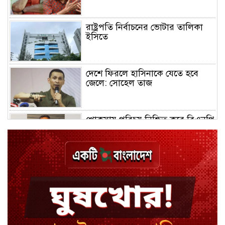
রাষ্ট্রপতি নির্বাচনের ভোটার তালিকা
ইসিতে
দেশে ফিরলে হাসিনাকে যেতে হবে
জেলে: সোহেল তাজ
খোকসায় পরিচয় নিশ্চিত করে বিএনপি
নেতার ওপর হামলা
শেখ পরিবারের সবাই নিরাপদে বাইরে,
কারাগারে দলের কর্মীরা
ইবির ৪৪ শিক্ষকের বিরুদ্ধে
রাষ্ট্রবিরোধিতার তদন্ত কমিটি