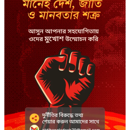
বাংলাদেশে চালু হলো থাই কফি চেইন
ক্যাফে আমাজন
হাসিনাকে সুযোগ দিয়ে সার্বভৌমত্বে
আঘাত: রিজভী
ডিজিটাল ভূমি সেবায় জবাবদিহি
নিশ্চিতের নির্দেশ
সবুজবাগে ময়লার স্তূপ থেকে তরুণীর
খণ্ডিত মাথা ও হাত উদ্ধার