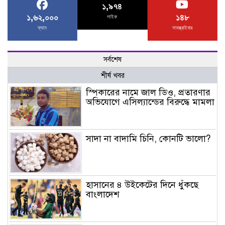
১,৯৭৪
১,৬২,০০০
১৪৮
লাইক
ফ্যান
সাবস্ক্রাইবার
সর্বশেষ
শীর্ষ খবর
স্পিকারের নামে জাল ডিও, প্রতারণার
অভিযোগে এসিল্যান্ডের বিরুদ্ধে মামলা
সাদা না বাদামি চিনি, কোনটি ভালো?
হাসানের ৪ উইকেটের দিনে ধুঁকছে
বাংলাদেশ