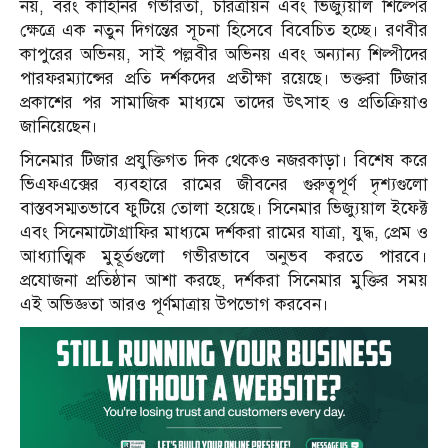
নয়, বরং কাহিনির গভীরতা, চরিত্রায়ন এবং ভিজ্যুয়াল শিল্পের
ক্ষেত্রে এক নতুন দিগন্তের সূচনা হিসেবে বিবেচিত হচ্ছে। রণবীর
কাপুরের অভিনয়, সাই পল্লবীর অভিনয় এবং অন্যান্য শিল্পীদের
পারফরম্যান্সের প্রতি দর্শকদের প্রতীক্ষা রয়েছে। ভক্তরা টিজার
প্রকাশের পর সামাজিক মাধ্যমে তাদের উৎসাহ ও প্রতিক্রিয়াও
জানিয়েছেন।
সিনেমার টিজার প্রযুক্তিগত দিক থেকেও নজরকাড়া। বিশেষ করে
ভিএফএক্সের ব্যবহারে রামের জীবনের গুরুত্বপূর্ণ দৃশ্যগুলো
বাস্তবসম্মতভাবে ফুটিয়ে তোলা হয়েছে। সিনেমার ভিজ্যুয়াল ইফেক্ট
এবং সিনেমাটোগ্রাফির মাধ্যমে দর্শকরা রামের যাত্রা, যুদ্ধ, প্রেম ও
আধ্যাত্মিক মুহূর্তগুলো গভীরভাবে অনুভব করতে পারবে।
প্রযোজনা প্রতিষ্ঠান আশা করছে, দর্শকরা সিনেমার মুক্তির সময়
এই অভিজ্ঞতা আরও পূর্ণমাত্রায় উপভোগ করবেন।