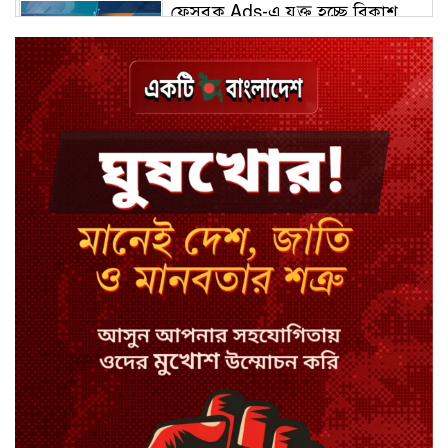
ফেসবুক Ads-এ যুক্ত হচ্ছে বিকাশ
পেমেন্ট
বিয়ে ভাঙার গুঞ্জনে মুখ খুললেন রণজয়
কেন লিভারপুল ছেড়ে তুরস্কের ক্লাবে
সালাহ
কপিল শর্মার অডিশনে বাদ পড়ার সেই
গল্প
যুক্তরাজ্যে সামাজিকমাধ্যমের কারফিউ
মানছে না কিশোররা