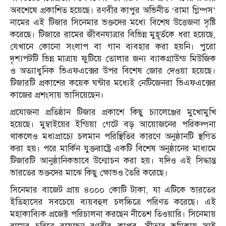
অবশেষে প্রকাশিত হয়েছে। রণবীর কাপুর অভিনীত ‘রামা গ্লিম্পস’
নামের এই টিজার সিনেমার ভক্তদের মধ্যে বিশেষ উত্তেজনা সৃষ্টি
করেছে। টিজারে রামের জীবনযাত্রার বিভিন্ন মুহূর্তকে ধরা হয়েছে,
যেখানে কোনো সংলাপ বা গান ব্যবহার করা হয়নি। পুরো
দৃশ্যপটটি ভিন্ন মাত্রায় ফুটিয়ে তোলার জন্য ব্যাকগ্রাউন্ড মিউজিক
ও অত্যাধুনিক ভিএফএক্সের উপর বিশেষ জোর দেওয়া হয়েছে।
টিজারটি প্রকাশের কয়েক ঘন্টার মধ্যেই নেটিজেনরা ভিএফএক্সের
কাজের প্রশংসায় ভাসিয়েছেন।
প্রযোজনা প্রতিষ্ঠান টিজার প্রকাশে কিছু চ্যালেঞ্জের মুখোমুখি
হয়েছে। মুম্বাইয়ের ইন্ডিয়া গেটে বড় আয়োজনের পরিকল্পনা
থাকলেও মধ্যপ্রাচ্যে চলমান পরিস্থিতির কারণে অনুষ্ঠানটি স্থগিত
করা হয়। পরে মার্কিন যুক্তরাষ্ট্রে একটি বিশেষ অনুষ্ঠানের মাধ্যমে
টিজারটি আনুষ্ঠানিকভাবে উন্মোচন করা হয়। যদিও এই সিদ্ধান্ত
ভারতের ভক্তদের মাঝে কিছু ক্ষোভও তৈরি করেছে।
সিনেমার বাজেট প্রায় ৪০০০ কোটি টাকা, যা এটিকে ভারতের
ইতিহাসের সবচেয়ে ব্যয়বহুল চলচ্চিত্রে পরিণত করেছে। এই
মহাকাব্যিক প্রজেক্ট পরিচালনা করছেন নীতেশ তিওয়ারি। সিনেমায়