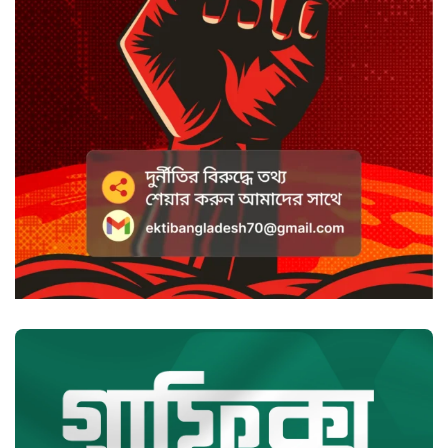
কটাক্ষ আর বিদ্রূপে জমে উঠেছে
ভ্যান্সের রাজনীতি
সৌদি আরবে হুতি হামলায় শিশুসহ
আহত ১১