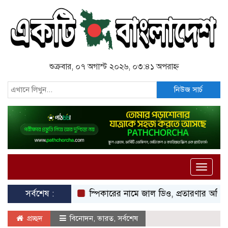
শুক্রবার, ০৭ অগাস্ট ২০২৬, ০৩:৪১ অপরাহ্ন
নিউজ সার্চ
Toggle
naviga
সর্বশেষ :
স্পিকারের নামে জাল ডিও, প্রতারণার অভিযোগে এসিল্
প্রচ্ছদ
বিনোদন
,
ভারত
,
সর্বশেষ