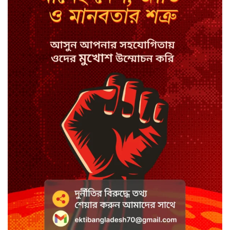
বাংলাদেশে চালু হলো থাই কফি চেইন
ক্যাফে আমাজন
হাসিনাকে সুযোগ দিয়ে সার্বভৌমত্বে
আঘাত: রিজভী
ডিজিটাল ভূমি সেবায় জবাবদিহি
নিশ্চিতের নির্দেশ
সবুজবাগে ময়লার স্তূপ থেকে তরুণীর
খণ্ডিত মাথা ও হাত উদ্ধার