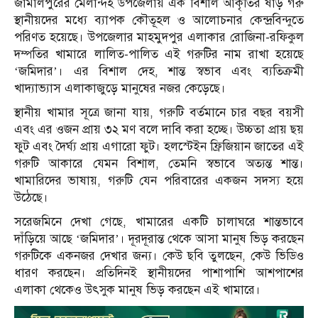
জামালপুরের মেলান্দহ উপজেলায় এক বিশাল আকৃতির ষাঁড় গরু
স্থানীয়দের মধ্যে ব্যাপক কৌতূহল ও আলোচনার কেন্দ্রবিন্দুতে
পরিণত হয়েছে। উপজেলার মাহমুদপুর এলাকার রোজিনা-রফিকুল
দম্পতির খামারে লালিত-পালিত এই গরুটির নাম রাখা হয়েছে
‘জমিদার’। এর বিশাল দেহ, শান্ত স্বভাব এবং ব্যতিক্রমী
খাদ্যাভ্যাস এলাকাজুড়ে মানুষের নজর কেড়েছে।
স্থানীয় খামার সূত্রে জানা যায়, গরুটি বর্তমানে চার বছর বয়সী
এবং এর ওজন প্রায় ৩২ মণ বলে দাবি করা হচ্ছে। উচ্চতা প্রায় ছয়
ফুট এবং দৈর্ঘ্য প্রায় এগারো ফুট। হলস্টেইন ফ্রিজিয়ান জাতের এই
গরুটি আকারে যেমন বিশাল, তেমনি স্বভাবে অত্যন্ত শান্ত।
খামারিদের ভাষায়, গরুটি যেন পরিবারের একজন সদস্য হয়ে
উঠেছে।
সরেজমিনে দেখা গেছে, খামারের একটি চালাঘরে শান্তভাবে
দাঁড়িয়ে আছে ‘জমিদার’। দূরদূরান্ত থেকে আসা মানুষ ভিড় করছেন
গরুটিকে একনজর দেখার জন্য। কেউ ছবি তুলছেন, কেউ ভিডিও
ধারণ করছেন। প্রতিদিনই স্থানীয়দের পাশাপাশি আশপাশের
এলাকা থেকেও উৎসুক মানুষ ভিড় করছেন এই খামারে।