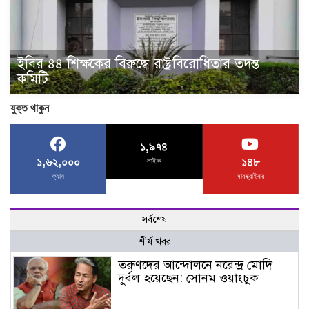
ইবির ৪৪ শিক্ষকের বিরুদ্ধে রাষ্ট্রবিরোধিতার তদন্ত
কমিটি
যুক্ত থাকুন
১,৯৭৪
১,৬২,০০০
১৪৮
লাইক
ফ্যান
সাবস্ক্রাইবার
সর্বশেষ
শীর্ষ খবর
তরুণদের আন্দোলনে নরেন্দ্র মোদি
দুর্বল হয়েছেন: সোনম ওয়াংচুক