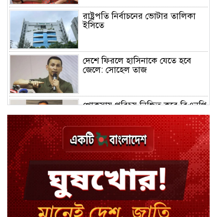
রাষ্ট্রপতি নির্বাচনের ভোটার তালিকা
ইসিতে
দেশে ফিরলে হাসিনাকে যেতে হবে
জেলে: সোহেল তাজ
খোকসায় পরিচয় নিশ্চিত করে বিএনপি
নেতার ওপর হামলা
শেখ পরিবারের সবাই নিরাপদে বাইরে,
কারাগারে দলের কর্মীরা
ইবির ৪৪ শিক্ষকের বিরুদ্ধে
রাষ্ট্রবিরোধিতার তদন্ত কমিটি