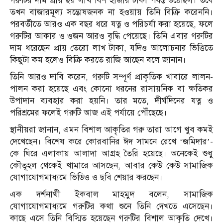
গরুটির দাম প্রায় ছয় লাখ বিশ হাজার টাকা পর্যন্ত উঠেছিল। তবে
তখন বাজারমূল্য সন্তোষজনক না হওয়ায় তিনি বিক্রি করেননি।
পরবর্তীতে আরও এক বছর ধরে যত্ন ও পরিচর্যা করা হয়েছে, ফলে
গরুটির আকার ও ওজন আরও বৃদ্ধি পেয়েছে। তিনি এবার গরুটির
দাম ধরেছেন প্রায় তেরো লাখ টাকা, যদিও আলোচনার ভিত্তিতে
কিছুটা কম হলেও বিক্রি করতে রাজি আছেন বলে জানান।
তিনি আরও দাবি করেন, গরুটি সম্পূর্ণ প্রাকৃতিক খাবারে লালন-
পালন করা হয়েছে এবং কোনো ধরনের রাসায়নিক বা ক্ষতিকর
উপাদান ব্যবহার করা হয়নি। তার মতে, দীর্ঘদিনের যত্ন ও
পরিশ্রমের ফলেই গরুটি আজ এই পর্যায়ে পৌঁছেছে।
স্থানীয়রা জানান, এমন বিশাল আকৃতির গরু তারা আগে খুব কমই
দেখেছেন। বিশেষ করে কোরবানির ঈদ সামনে রেখে ‘জমিদার’-
কে ঘিরে এলাকায় আলাদা আগ্রহ তৈরি হয়েছে। অনেকেই শুধু
কৌতূহল থেকেই খামারে আসছেন, আবার কেউ কেউ সামাজিক
যোগাযোগমাধ্যমে ভিডিও ও ছবি শেয়ার করছেন।
এক দর্শনার্থী ইকবাল মাহমুদ বলেন, সামাজিক
যোগাযোগমাধ্যমে গরুটির কথা শুনে তিনি দেখতে এসেছেন।
কাছে এসে তিনি বিস্মিত হয়েছেন গরুটির বিশাল আকৃতি দেখে।