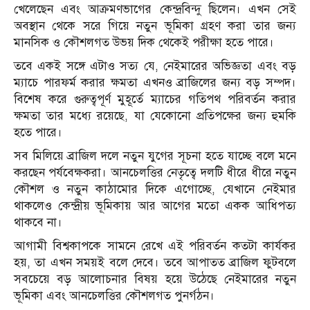
খেলেছেন এবং আক্রমণভাগের কেন্দ্রবিন্দু ছিলেন। এখন সেই
অবস্থান থেকে সরে গিয়ে নতুন ভূমিকা গ্রহণ করা তার জন্য
মানসিক ও কৌশলগত উভয় দিক থেকেই পরীক্ষা হতে পারে।
তবে একই সঙ্গে এটাও সত্য যে, নেইমারের অভিজ্ঞতা এবং বড়
ম্যাচে পারফর্ম করার ক্ষমতা এখনও ব্রাজিলের জন্য বড় সম্পদ।
বিশেষ করে গুরুত্বপূর্ণ মুহূর্তে ম্যাচের গতিপথ পরিবর্তন করার
ক্ষমতা তার মধ্যে রয়েছে, যা যেকোনো প্রতিপক্ষের জন্য হুমকি
হতে পারে।
সব মিলিয়ে ব্রাজিল দলে নতুন যুগের সূচনা হতে যাচ্ছে বলে মনে
করছেন পর্যবেক্ষকরা। আনচেলত্তির নেতৃত্বে দলটি ধীরে ধীরে নতুন
কৌশল ও নতুন কাঠামোর দিকে এগোচ্ছে, যেখানে নেইমার
থাকলেও কেন্দ্রীয় ভূমিকায় আর আগের মতো একক আধিপত্য
থাকবে না।
আগামী বিশ্বকাপকে সামনে রেখে এই পরিবর্তন কতটা কার্যকর
হয়, তা এখন সময়ই বলে দেবে। তবে আপাতত ব্রাজিল ফুটবলে
সবচেয়ে বড় আলোচনার বিষয় হয়ে উঠেছে নেইমারের নতুন
ভূমিকা এবং আনচেলত্তির কৌশলগত পুনর্গঠন।