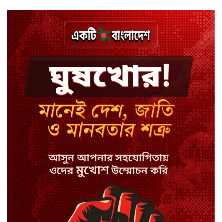
পেমেন্ট
বিয়ে ভাঙার গুঞ্জনে মুখ খুললেন রণজয়
কেন লিভারপুল ছেড়ে তুরস্কের ক্লাবে
সালাহ
কপিল শর্মার অডিশনে বাদ পড়ার সেই
গল্প
যুক্তরাজ্যে সামাজিকমাধ্যমের কারফিউ
মানছে না কিশোররা