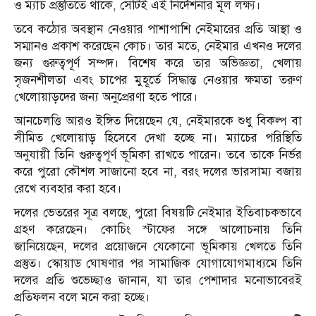
ও ম্যাচ প্রস্তুতিতে থাকে, সেটিই এই নির্দেশনার মূল লক্ষ্য।
তবে কঠোর অবস্থান নেওয়ার পাশাপাশি নেইমারের প্রতি আস্থা ও
সম্মানও প্রকাশ করেছেন কোচ। তার মতে, নেইমার এখনও দলের
জন্য গুরুত্বপূর্ণ সম্পদ। বিশেষ করে তার অভিজ্ঞতা, খেলায়
সৃজনশীলতা এবং চাপের মুহূর্তে সিদ্ধান্ত নেওয়ার ক্ষমতা তরুণ
খেলোয়াড়দের জন্য অনুপ্রেরণা হতে পারে।
আনচেলত্তি আরও ইঙ্গিত দিয়েছেন যে, নেইমারকে শুধু বিকল্প বা
সীমিত খেলোয়াড় হিসেবে দেখা হচ্ছে না। ম্যাচের পরিস্থিতি
অনুযায়ী তিনি গুরুত্বপূর্ণ ভূমিকা রাখতে পারেন। তবে তাকে নির্ভর
করে পুরো কৌশল সাজানো হবে না, বরং দলের ভারসাম্য বজায়
রেখে ব্যবহার করা হবে।
দলের ভেতরের সূত্র বলছে, পুরো বিষয়টি নেইমার ইতিবাচকভাবে
গ্রহণ করেছেন। কোচিং স্টাফের সঙ্গে আলোচনায় তিনি
জানিয়েছেন, দলের প্রয়োজনে যেকোনো ভূমিকায় খেলতে তিনি
প্রস্তুত। স্কোয়াড ঘোষণার পর সামাজিক যোগাযোগমাধ্যমে তিনি
দলের প্রতি শুভেচ্ছাও জানান, যা তার পেশাদার মনোভাবেরই
প্রতিফলন বলে মনে করা হচ্ছে।