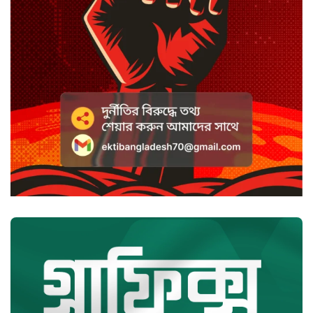
কটাক্ষ আর বিদ্রূপে জমে উঠেছে
ভ্যান্সের রাজনীতি
সৌদি আরবে হুতি হামলায় শিশুসহ
আহত ১১