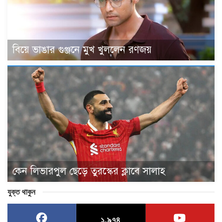
বিয়ে ভাঙার গুঞ্জনে মুখ খুললেন রণজয়
কেন লিভারপুল ছেড়ে তুরস্কের ক্লাবে সালাহ
যুক্ত থাকুন
১,৯৭৪