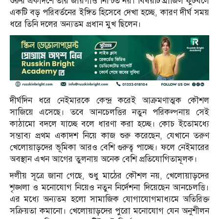
শুরুর একাদশে তার জায়গাও নিশ্চিত নয়। বিষয়টি ব্রাজিল ফুটবলে
একটি বড় পরিবর্তনের ইঙ্গিত হিসেবে দেখা হচ্ছে, কারণ দীর্ঘ সময়
ধরে তিনি দলের অন্যতম প্রধান মুখ ছিলেন।
দীর্ঘদিন ধরে নেইমারকে কেন্দ্র করেই আক্রমণাত্মক কৌশল
সাজিয়ে এসেছে। তবে আনচেলত্তির নতুন পরিকল্পনায় সেই
কাঠামো বদলে যাচ্ছে বলে ধারণা করা হচ্ছে। কোচ ইতোমধ্যে
সম্ভাব্য প্রথম একাদশ নিয়ে কাজ শুরু করেছেন, যেখানে তরুণ
খেলোয়াড়দের ভূমিকা আরও বেশি গুরুত্ব পাচ্ছে। ফলে নেইমারের
অবস্থান এখন আগের তুলনায় অনেক বেশি প্রতিযোগিতামূলক।
দলীয় সূত্রে জানা গেছে, শুধু মাঠের কৌশল নয়, খেলোয়াড়দের
শৃঙ্খলা ও মনোযোগ নিয়েও নতুন নির্দেশনা দিয়েছেন আনচেলত্তি।
এর মধ্যে অন্যতম হলো সামাজিক যোগাযোগমাধ্যমে অতিরিক্ত
সক্রিয়তা কমানো। খেলোয়াড়দের পুরো মনোযোগ যেন অনুশীলন