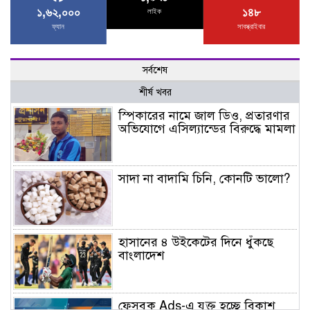
১,৬২,০০০
১৪৮
লাইক
ফ্যান
সাবস্ক্রাইবার
সর্বশেষ
শীর্ষ খবর
স্পিকারের নামে জাল ডিও, প্রতারণার
অভিযোগে এসিল্যান্ডের বিরুদ্ধে মামলা
সাদা না বাদামি চিনি, কোনটি ভালো?
হাসানের ৪ উইকেটের দিনে ধুঁকছে
বাংলাদেশ
ফেসবুক Ads-এ যুক্ত হচ্ছে বিকাশ