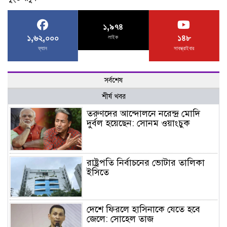
১,৯৭৪
১,৬২,০০০
১৪৮
লাইক
ফ্যান
সাবস্ক্রাইবার
সর্বশেষ
শীর্ষ খবর
তরুণদের আন্দোলনে নরেন্দ্র মোদি
দুর্বল হয়েছেন: সোনম ওয়াংচুক
রাষ্ট্রপতি নির্বাচনের ভোটার তালিকা
ইসিতে
দেশে ফিরলে হাসিনাকে যেতে হবে
জেলে: সোহেল তাজ