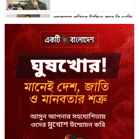
খোকসায় পরিচয় নিশ্চিত করে বিএনপি
নেতার ওপর হামলা
শেখ পরিবারের সবাই নিরাপদে বাইরে,
কারাগারে দলের কর্মীরা
ইবির ৪৪ শিক্ষকের বিরুদ্ধে
রাষ্ট্রবিরোধিতার তদন্ত কমিটি
বাংলাদেশে চালু হলো থাই কফি চেইন
ক্যাফে আমাজন
হাসিনাকে সুযোগ দিয়ে সার্বভৌমত্বে
আঘাত: রিজভী