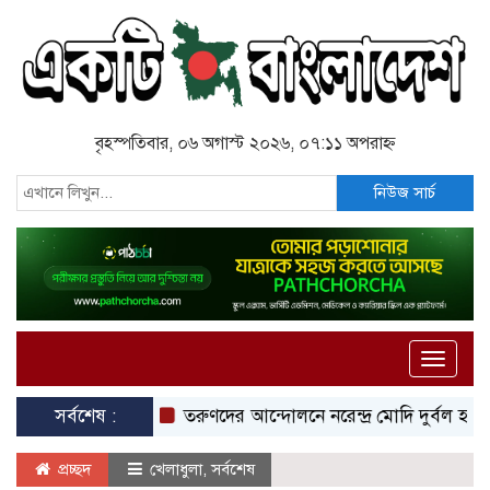
বৃহস্পতিবার, ০৬ অগাস্ট ২০২৬, ০৭:১১ অপরাহ্ন
নিউজ সার্চ
Toggle
naviga
সর্বশেষ :
তরুণদের আন্দোলনে নরেন্দ্র মোদি দুর্বল হয়েছেন: স
প্রচ্ছদ
খেলাধুলা
,
সর্বশেষ