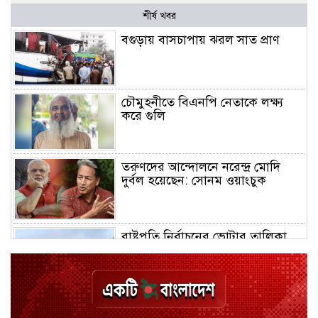
শীর্ষ খবর
বগুড়ায় বাসচাপায় ঝরল সাত প্রাণ
চৌমুহনীতে বিএনপি নেতাকে লক্ষ্য
করে গুলি
তরুণদের আন্দোলনে নরেন্দ্র মোদি
দুর্বল হয়েছেন: সোনম ওয়াংচুক
রাষ্ট্রপতি নির্বাচনের ভোটার তালিকা
ইসিতে
দেশে ফিরলে হাসিনাকে যেতে হবে
জেলে: সোহেল তাজ