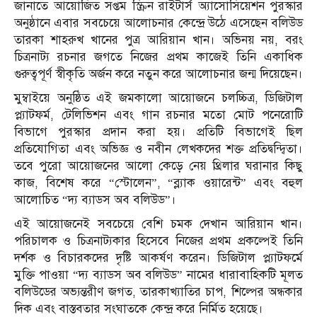
জানাতে আয়োজিত সপ্তম স্ক্রিন রাইটার্স অ্যাসোসিয়েশন পুরস্কার
অনুষ্ঠানে এবার সবচেয়ে আলোচনার কেন্দ্রে উঠে এসেছেন বলিউড
তারকা শাহরুখ খানের পুত্র আরিয়ান খান। অভিনয় নয়, বরং
চিত্রনাট্য রচনার জগতে নিজের প্রথম কাজেই তিনি একাধিক
গুরুত্বপূর্ণ স্বীকৃতি অর্জন করে নতুন করে আলোচনার জন্ম দিয়েছেন।
মুম্বাইয়ে অনুষ্ঠিত এই জমকালো আয়োজনে চলচ্চিত্র, ডিজিটাল
প্ল্যাটফর্ম, টেলিভিশন এবং গান রচনার মতো মোট পনেরোটি
বিভাগে পুরস্কার প্রদান করা হয়। প্রতিটি বিভাগেই ছিল
প্রতিযোগিতা এবং অভিজ্ঞ ও নবীন লেখকদের শক্ত প্রতিদ্বন্দ্বিতা।
তবে পুরো আয়োজনের আলো কেড়ে নেয় থ্রিলার ঘরানার কিছু
কাজ, বিশেষ করে “স্টোলেন”, “ব্ল্যাক ওয়ারেন্ট” এবং বহুল
আলোচিত “দ্য ব্যাডস অব বলিউড”।
এই আয়োজনেই সবচেয়ে বেশি চমক দেখান আরিয়ান খান।
পরিচালক ও চিত্রনাট্যকার হিসেবে নিজের প্রথম প্রকল্পেই তিনি
দর্শক ও বিচারকদের দৃষ্টি আকর্ষণ করেন। ডিজিটাল প্ল্যাটফর্মে
মুক্তি পাওয়া “দ্য ব্যাডস অব বলিউড” নামের ধারাবাহিকটি মূলত
বলিউডের অভ্যন্তরীণ জগত, তারকাখ্যাতির চাপ, শিল্পের অন্ধকার
দিক এবং বাস্তবতার সংঘাতকে কেন্দ্র করে নির্মিত হয়েছে।