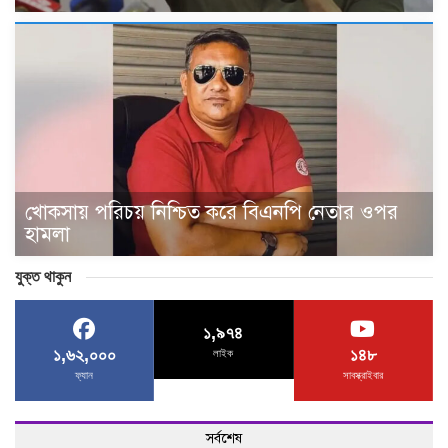
খোকসায় পরিচয় নিশ্চিত করে বিএনপি নেতার ওপর
হামলা
যুক্ত থাকুন
১,৯৭৪
১,৬২,০০০
১৪৮
লাইক
ফ্যান
সাবস্ক্রাইবার
সর্বশেষ