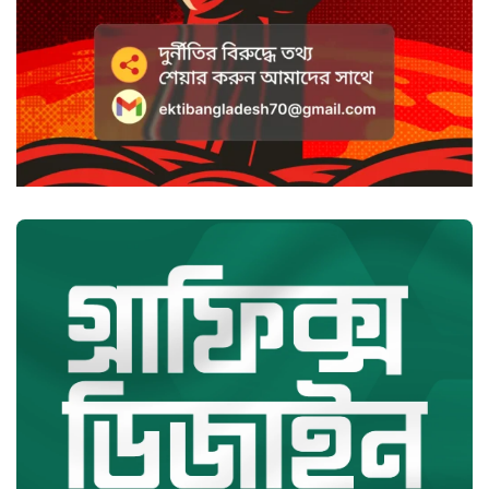
আঘাত: রিজভী