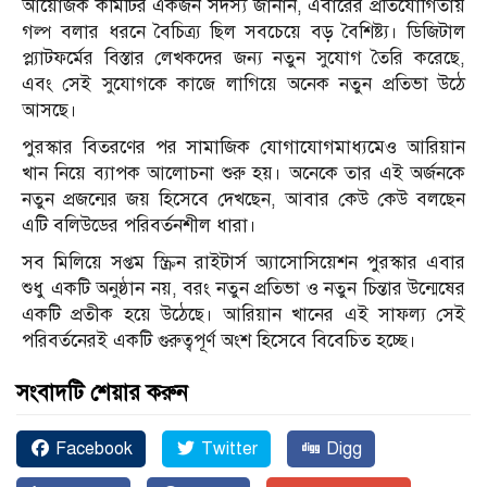
আয়োজক কমিটির একজন সদস্য জানান, এবারের প্রতিযোগিতায়
গল্প বলার ধরনে বৈচিত্র্য ছিল সবচেয়ে বড় বৈশিষ্ট্য। ডিজিটাল
প্ল্যাটফর্মের বিস্তার লেখকদের জন্য নতুন সুযোগ তৈরি করেছে,
এবং সেই সুযোগকে কাজে লাগিয়ে অনেক নতুন প্রতিভা উঠে
আসছে।
পুরস্কার বিতরণের পর সামাজিক যোগাযোগমাধ্যমেও আরিয়ান
খান নিয়ে ব্যাপক আলোচনা শুরু হয়। অনেকে তার এই অর্জনকে
নতুন প্রজন্মের জয় হিসেবে দেখছেন, আবার কেউ কেউ বলছেন
এটি বলিউডের পরিবর্তনশীল ধারা।
সব মিলিয়ে সপ্তম স্ক্রিন রাইটার্স অ্যাসোসিয়েশন পুরস্কার এবার
শুধু একটি অনুষ্ঠান নয়, বরং নতুন প্রতিভা ও নতুন চিন্তার উন্মেষের
একটি প্রতীক হয়ে উঠেছে। আরিয়ান খানের এই সাফল্য সেই
পরিবর্তনেরই একটি গুরুত্বপূর্ণ অংশ হিসেবে বিবেচিত হচ্ছে।
সংবাদটি শেয়ার করুন
Facebook
Twitter
Digg