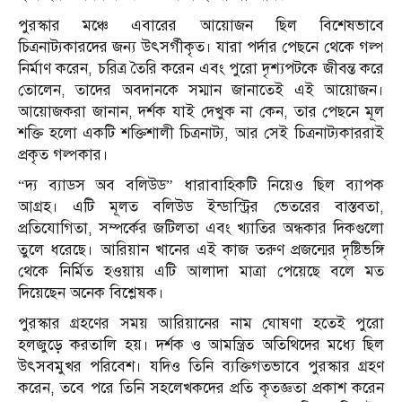
পুরস্কার মঞ্চে এবারের আয়োজন ছিল বিশেষভাবে
চিত্রনাট্যকারদের জন্য উৎসর্গীকৃত। যারা পর্দার পেছনে থেকে গল্প
নির্মাণ করেন, চরিত্র তৈরি করেন এবং পুরো দৃশ্যপটকে জীবন্ত করে
তোলেন, তাদের অবদানকে সম্মান জানাতেই এই আয়োজন।
আয়োজকরা জানান, দর্শক যাই দেখুক না কেন, তার পেছনে মূল
শক্তি হলো একটি শক্তিশালী চিত্রনাট্য, আর সেই চিত্রনাট্যকাররাই
প্রকৃত গল্পকার।
“দ্য ব্যাডস অব বলিউড” ধারাবাহিকটি নিয়েও ছিল ব্যাপক
আগ্রহ। এটি মূলত বলিউড ইন্ডাস্ট্রির ভেতরের বাস্তবতা,
প্রতিযোগিতা, সম্পর্কের জটিলতা এবং খ্যাতির অন্ধকার দিকগুলো
তুলে ধরেছে। আরিয়ান খানের এই কাজ তরুণ প্রজন্মের দৃষ্টিভঙ্গি
থেকে নির্মিত হওয়ায় এটি আলাদা মাত্রা পেয়েছে বলে মত
দিয়েছেন অনেক বিশ্লেষক।
পুরস্কার গ্রহণের সময় আরিয়ানের নাম ঘোষণা হতেই পুরো
হলজুড়ে করতালি হয়। দর্শক ও আমন্ত্রিত অতিথিদের মধ্যে ছিল
উৎসবমুখর পরিবেশ। যদিও তিনি ব্যক্তিগতভাবে পুরস্কার গ্রহণ
করেন, তবে পরে তিনি সহলেখকদের প্রতি কৃতজ্ঞতা প্রকাশ করেন