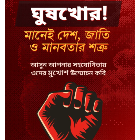
খোকসায় পরিচয় নিশ্চিত করে বিএনপি
নেতার ওপর হামলা
শেখ পরিবারের সবাই নিরাপদে বাইরে,
কারাগারে দলের কর্মীরা
ইবির ৪৪ শিক্ষকের বিরুদ্ধে
রাষ্ট্রবিরোধিতার তদন্ত কমিটি
বাংলাদেশে চালু হলো থাই কফি চেইন
ক্যাফে আমাজন
হাসিনাকে সুযোগ দিয়ে সার্বভৌমত্বে