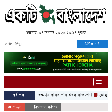
শুক্রবার, ০৭ অগাস্ট ২০২৬, ১০:১৭ পূর্বাহ্ন
নিউজ সার্চ
Toggle
naviga
সর্বশেষ :
বগুড়ায় বাসচাপায় ঝরল সাত প্রাণ
চৌমুহনীতে বিএন
প্রচ্ছদ
বিনোদন
,
সর্বশেষ