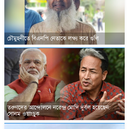
চৌমুহনীতে বিএনপি নেতাকে লক্ষ্য করে গুলি
তরুণদের আন্দোলনে নরেন্দ্র মোদি দুর্বল হয়েছেন:
সোনম ওয়াংচুক