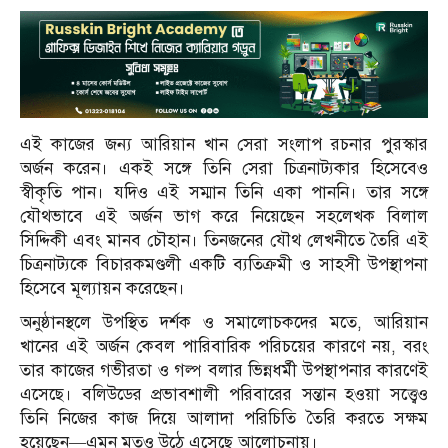
এই কাজের জন্য আরিয়ান খান সেরা সংলাপ রচনার পুরস্কার
অর্জন করেন। একই সঙ্গে তিনি সেরা চিত্রনাট্যকার হিসেবেও
স্বীকৃতি পান। যদিও এই সম্মান তিনি একা পাননি। তার সঙ্গে
যৌথভাবে এই অর্জন ভাগ করে নিয়েছেন সহলেখক বিলাল
সিদ্দিকী এবং মানব চৌহান। তিনজনের যৌথ লেখনীতে তৈরি এই
চিত্রনাট্যকে বিচারকমণ্ডলী একটি ব্যতিক্রমী ও সাহসী উপস্থাপনা
হিসেবে মূল্যায়ন করেছেন।
অনুষ্ঠানস্থলে উপস্থিত দর্শক ও সমালোচকদের মতে, আরিয়ান
খানের এই অর্জন কেবল পারিবারিক পরিচয়ের কারণে নয়, বরং
তার কাজের গভীরতা ও গল্প বলার ভিন্নধর্মী উপস্থাপনার কারণেই
এসেছে। বলিউডের প্রভাবশালী পরিবারের সন্তান হওয়া সত্ত্বেও
তিনি নিজের কাজ দিয়ে আলাদা পরিচিতি তৈরি করতে সক্ষম
হয়েছেন—এমন মতও উঠে এসেছে আলোচনায়।