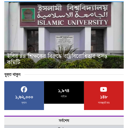
ইবির ৪৪ শিক্ষকের বিরুদ্ধে রাষ্ট্রবিরোধিতার তদন্ত
কমিটি
যুক্ত থাকুন
১,৯৭৪
১,৬২,০০০
১৪৮
লাইক
ফ্যান
সাবস্ক্রাইবার
সর্বশেষ