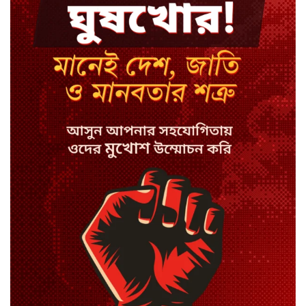
ইবির ৪৪ শিক্ষকের বিরুদ্ধে
রাষ্ট্রবিরোধিতার তদন্ত কমিটি
বাংলাদেশে চালু হলো থাই কফি চেইন
ক্যাফে আমাজন
হাসিনাকে সুযোগ দিয়ে সার্বভৌমত্বে
আঘাত: রিজভী
ডিজিটাল ভূমি সেবায় জবাবদিহি
নিশ্চিতের নির্দেশ
সবুজবাগে ময়লার স্তূপ থেকে তরুণীর
খণ্ডিত মাথা ও হাত উদ্ধার