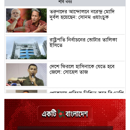
শীর্ষ খবর
তরুণদের আন্দোলনে নরেন্দ্র মোদি
দুর্বল হয়েছেন: সোনম ওয়াংচুক
রাষ্ট্রপতি নির্বাচনের ভোটার তালিকা
ইসিতে
দেশে ফিরলে হাসিনাকে যেতে হবে
জেলে: সোহেল তাজ
খোকসায় পরিচয় নিশ্চিত করে বিএনপি
নেতার ওপর হামলা
শেখ পরিবারের সবাই নিরাপদে বাইরে,
কারাগারে দলের কর্মীরা