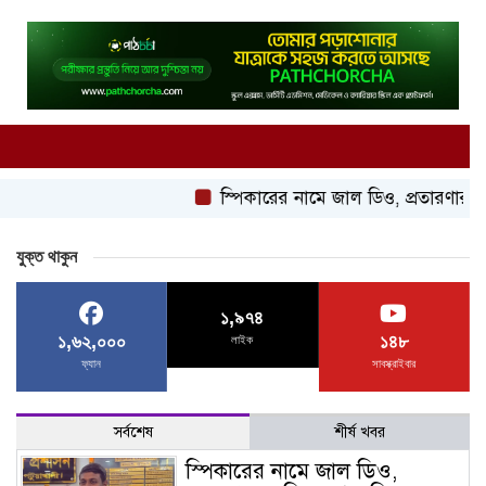
স্পিকারের নামে জাল ডিও, প্রতারণার অভিযোগে এস
যুক্ত থাকুন
১,৯৭৪
১,৬২,০০০
১৪৮
লাইক
ফ্যান
সাবস্ক্রাইবার
সর্বশেষ
শীর্ষ খবর
স্পিকারের নামে জাল ডিও,