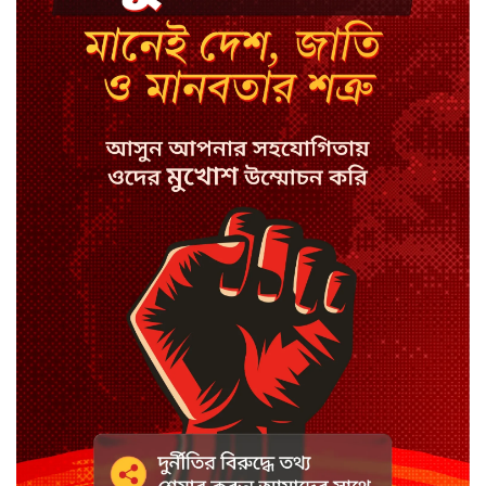
সালাহ
কপিল শর্মার অডিশনে বাদ পড়ার
সেই গল্প
যুক্তরাজ্যে সামাজিকমাধ্যমের
কারফিউ মানছে না কিশোররা
কটাক্ষ আর বিদ্রূপে জমে উঠেছে
ভ্যান্সের রাজনীতি
সৌদি আরবে হুতি হামলায় শিশুসহ
আহত ১১