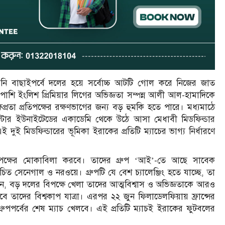
ি বাছাইপর্বে দলের হয়ে সর্বোচ্চ আটটি গোল করে নিজের জাত
পাশি ইংলিশ প্রিমিয়ার লিগের অভিজ্ঞতা সম্পন্ন আলী আল-হামাদিকে
্রতা প্রতিপক্ষের রক্ষণভাগের জন্য বড় হুমকি হতে পারে। মধ্যমাঠে
স্টার ইউনাইটেডের একাডেমি থেকে উঠে আসা মেধাবী মিডফিল্ডার
 দুই মিডফিল্ডারের ভূমিকা ইরাকের প্রতিটি ম্যাচের ভাগ্য নির্ধারণে
রতিপক্ষের মোকাবিলা করবে। তাদের গ্রুপ ‘আই’-তে আছে সাবেক
ে পরিচিত সেনেগাল ও নরওয়ে। গ্রুপটি যে বেশ চ্যালেঞ্জিং হতে যাচ্ছে, তা
ন, বড় দলের বিপক্ষে খেলা তাদের আত্মবিশ্বাস ও অভিজ্ঞতাকে আরও
বে তাদের বিশ্বকাপ যাত্রা। এরপর ২২ জুন ফিলাডেলফিয়ায় ফ্রান্সের
রুপপর্বের শেষ ম্যাচ খেলবে। এই প্রতিটি ম্যাচই ইরাকের ফুটবলের