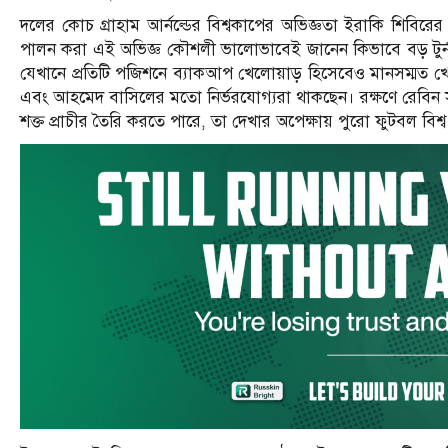
দলের কোচ গ্রাহাম আর্নল্ডের বিশ্বকাপের অভিজ্ঞতা ইরাকি শিবিরের জন
পালন করা এই অভিজ্ঞ কৌশলী ভালোভাবেই জানেন কিভাবে বড় টুর্নামে
যেখানে প্রতিটি পজিশনে ব্যাকআপ খেলোয়াড় হিসেবেও মানসম্মত খ
এবং আহমেদ বাসিলের মতো নির্ভরযোগ্যরা থাকছেন। রক্ষণে রেবিন স
শক্ত প্রাচীর তৈরি করতে পারে, তা দেখার অপেক্ষায় পুরো ফুটবল বিশ্ব