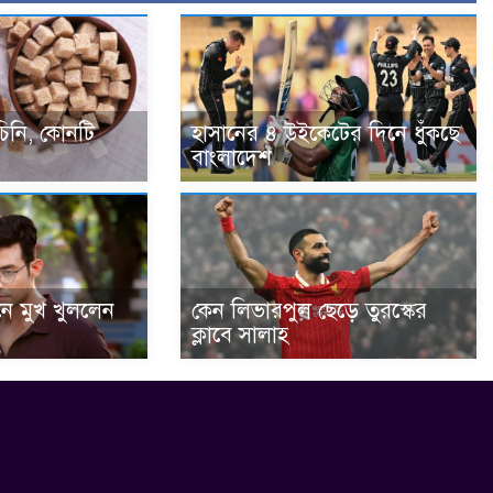
চিনি, কোনটি
হাসানের ৪ উইকেটের দিনে ধুঁকছে
বাংলাদেশ
জনে মুখ খুললেন
কেন লিভারপুল ছেড়ে তুরস্কের
ক্লাবে সালাহ