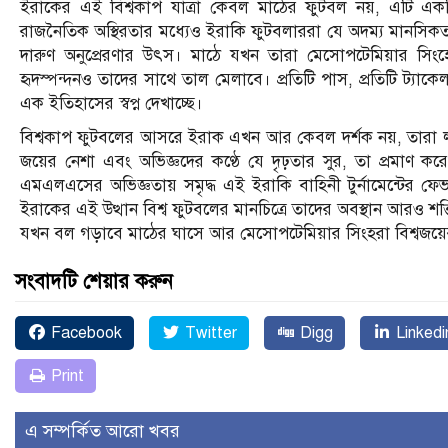
ইরাকের এই বিশ্বকাপ যাত্রা কেবল মাঠের ফুটবল নয়, এটি একটি
রাজনৈতিক অস্থিরতার মধ্যেও ইরাকি ফুটবলাররা যে অদম্য মানসিকতার প
দারুণ অনুপ্রেরণার উৎস। মাঠে যখন তারা মেসোপটেমিয়ার সি
হৃদস্পন্দনও তাদের সাথে তাল মেলাবে। প্রতিটি পাস, প্রতিটি ট্যাক
এক ইতিহাসের স্বপ্ন দেখাচ্ছে।
বিশ্বকাপ ফুটবলের আসরে ইরাক এখন আর কেবল দর্শক নয়, তারা লড
জয়ের নেশা এবং অভিজ্ঞদের কণ্ঠে যে দৃঢ়তার সুর, তা প্রমাণ করে
এমএলএসের অভিজ্ঞতায় সমৃদ্ধ এই ইরাকি বাহিনী টুর্নামেন্টের 
ইরাকের এই উত্থান বিশ্ব ফুটবলের মানচিত্রে তাদের অবস্থান আরও শ
যখন বল গড়াবে মাঠের ঘাসে আর মেসোপটেমিয়ার সিংহরা বিশ্বজয়ের
সংবাদটি শেয়ার করুন
Facebook
Twitter
Digg
Linkedi
Print
এ সম্পর্কিত আরো খবর