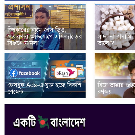
স্পিকারের নামে জাল ডিও,
প্রতারণার অভিযোগে এসিল্যান্ডের
সাদা না বাদামি 
বিরুদ্ধে মামলা
ভালো?
ফেসবুক Ads-এ যুক্ত হচ্ছে বিকাশ
বিয়ে ভাঙার গুঞ্
পেমেন্ট
রণজয়