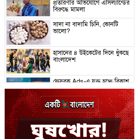
প্রতারণার অভিযোগে এসিল্যান্ডের
বিরুদ্ধে মামলা
সাদা না বাদামি চিনি, কোনটি
ভালো?
হাসানের ৪ উইকেটের দিনে ধুঁকছে
বাংলাদেশ
ফেসবুক Ads-এ যুক্ত হচ্ছে বিকাশ
পেমেন্ট
বিয়ে ভাঙার গুঞ্জনে মুখ খুললেন
রণজয়
কেন লিভারপুল ছেড়ে তুরস্কের ক্লাবে