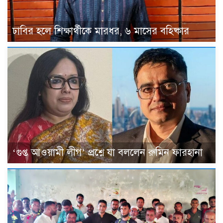
ঢাবির হলে শিক্ষার্থীকে মারধর, ৬ মাসের বহিষ্কার
‘গুপ্ত আওয়ামী লীগ’ প্রশ্নে যা বললেন রুমিন ফারহানা