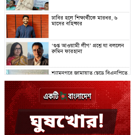
ঢাবির হলে শিক্ষার্থীকে মারধর, ৬
মাসের বহিষ্কার
‘গুপ্ত আওয়ামী লীগ’ প্রশ্নে যা বললেন
রুমিন ফারহানা
শ্যামনগরে জামায়াত ছেড়ে বিএনপিতে
যোগ দিলেন ১২ কর্মী
ঢাকায় হালকা বৃষ্টির সম্ভাবনা, বাড়তে
পারে তাপমাত্রা
মন্ত্রী-এমপিদের উপস্থিতিতে ইউএনওর
আইফোন চুরি