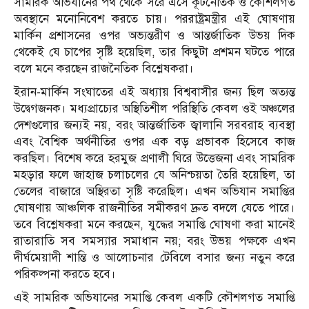
সামরিক অভিযানের পথ থেকে সরে এসে কূটনৈতিক ও কৌশলগত
অবস্থানে মনোনিবেশ করতে চায়। পররাষ্ট্রমন্ত্রীর এই ঘোষণায়
মার্কিন প্রশাসনের ওপর অভ্যন্তরীণ ও আন্তর্জাতিক উভয় দিক
থেকেই যে চাপের সৃষ্টি হয়েছিল, তার কিছুটা প্রশমন ঘটতে পারে
বলে মনে করছেন রাজনৈতিক বিশ্লেষকরা।
ইরান-মার্কিন সংঘাতের এই অধ্যায় বিশ্ববাসীর জন্য ছিল অত্যন্ত
উদ্বেগজনক। মধ্যপ্রাচ্যের অস্থিতিশীল পরিস্থিতি কেবল ওই অঞ্চলের
দেশগুলোর জন্যই নয়, বরং আন্তর্জাতিক জ্বালানি সরবরাহ ব্যবস্থা
এবং বৈশ্বিক অর্থনীতির ওপর এক বড় প্রভাবক হিসেবে কাজ
করছিল। বিশেষ করে হরমুজ প্রণালী ঘিরে উত্তেজনা এবং সামরিক
মহড়ার ফলে জাহাজ চলাচলের যে অনিশ্চয়তা তৈরি হয়েছিল, তা
তেলের বাজারে অস্থিরতা সৃষ্টি করেছিল। এখন অভিযান সমাপ্তির
ঘোষণায় আঞ্চলিক রাজনীতির সমীকরণ দ্রুত বদলে যেতে পারে।
তবে বিশ্লেষকরা মনে করছেন, যুদ্ধের সমাপ্তি ঘোষণা করা মানেই
রাতারাতি সব সমস্যার সমাধান নয়; বরং উভয় পক্ষকে এখন
দীর্ঘমেয়াদী শান্তি ও আলোচনার টেবিলে বসার জন্য নতুন করে
পরিকল্পনা করতে হবে।
এই সামরিক অভিযানের সমাপ্তি কেবল একটি কৌশলগত সমাপ্তি