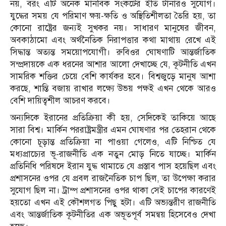
নয়, বরং এটি অনেক মানবিক সংকটের ইতি টানারও সুযোগ।
যুদ্ধের সময় যে পরিমাণ ক্ষয়-ক্ষতি ও অস্থিতিশীলতা তৈরি হয়, তা
কোনো রাষ্ট্রের জন্যই সুখকর নয়। সাধারণ মানুষের জীবন,
অবকাঠামো এবং অর্থনৈতিক নিরাপত্তার কথা মাথায় রেখে এই
সিদ্ধান্ত অত্যন্ত সময়োপযোগী। রুবিওর ঘোষণাটি আন্তর্জাতিক
সম্প্রদায়কে এক ধরনের আশার আলো দেখাচ্ছে যে, কূটনীতি এখন
সামরিক শক্তির চেয়ে বেশি কার্যকর হবে। বিশ্বজুড়ে মানুষ আশা
করছে, শান্তি বজায় রাখার লক্ষ্যে উভয় পক্ষই এখন থেকে আরও
বেশি দায়িত্বশীল আচরণ করবে।
অন্যদিকে ইরানের প্রতিক্রিয়া কী হয়, সেদিকেই তাকিয়ে আছে
সারা বিশ্ব। মার্কিন পররাষ্ট্রমন্ত্রীর এমন ঘোষণার পর তেহরান থেকে
কোনো চূড়ান্ত প্রতিক্রিয়া না পাওয়া গেলেও, এটি নিশ্চিত যে
মধ্যপ্রাচ্যের ভূ-রাজনীতি এক নতুন মোড় নিতে যাচ্ছে। মার্কিন
প্রতিনিধি পরিষদে ইরান যুদ্ধ থামাতে যে প্রস্তাব পাস হয়েছিল এবং
প্রশাসনের ওপর যে প্রবল রাজনৈতিক চাপ ছিল, তা উপেক্ষা করার
সুযোগ ছিল না। ট্রাম্প প্রশাসনের ওপর থাকা সেই চাপের কারণেই
হয়তো এখন এই কৌশলগত পিছু হটা। এটি অভ্যন্তরীণ রাজনীতি
এবং আন্তর্জাতিক কূটনীতির এক অভূতপূর্ব সমন্বয় হিসেবেও দেখা