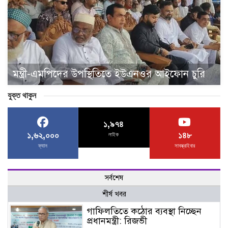
মন্ত্রী-এমপিদের উপস্থিতিতে ইউএনওর আইফোন চুরি
যুক্ত থাকুন
১,৯৭৪
১,৬২,০০০
১৪৮
লাইক
ফ্যান
সাবস্ক্রাইবার
সর্বশেষ
শীর্ষ খবর
গাফিলতিতে কঠোর ব্যবস্থা নিচ্ছেন
প্রধানমন্ত্রী: রিজভী