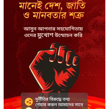
সিরাজগঞ্জে বাস ট্রাক দুর্ঘটনা, চালকসহ
নিহত ২
স্পিকারের নামে জাল ডিও, প্রতারণার
অভিযোগে এসিল্যান্ডের বিরুদ্ধে মামলা
সাদা না বাদামি চিনি, কোনটি ভালো?
হাসানের ৪ উইকেটের দিনে ধুঁকছে
বাংলাদেশ