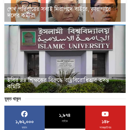
শেখ পরিবারের সবাই নিরাপদে বাইরে, কারাগারে
দলের কর্মীরা
ইবির ৪৪ শিক্ষকের বিরুদ্ধে রাষ্ট্রবিরোধিতার তদন্ত
কমিটি
যুক্ত থাকুন
১,৯৭৪
১,৬২,০০০
১৪৮
লাইক
ফ্যান
সাবস্ক্রাইবার