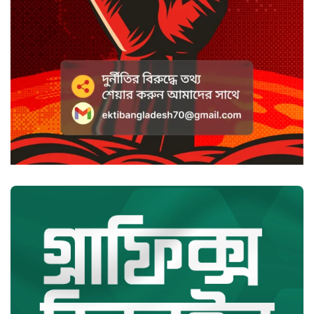
সবুজবাগে ময়লার স্তূপ থেকে তরুণীর
খণ্ডিত মাথা ও হাত উদ্ধার