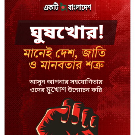
শেখ পরিবারের সবাই নিরাপদে বাইরে,
কারাগারে দলের কর্মীরা
ইবির ৪৪ শিক্ষকের বিরুদ্ধে
রাষ্ট্রবিরোধিতার তদন্ত কমিটি
বাংলাদেশে চালু হলো থাই কফি চেইন
ক্যাফে আমাজন
হাসিনাকে সুযোগ দিয়ে সার্বভৌমত্বে
আঘাত: রিজভী
ডিজিটাল ভূমি সেবায় জবাবদিহি
নিশ্চিতের নির্দেশ