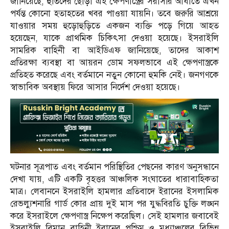
জানিয়েছে, হুতিদের ছোড়া এই ক্ষেপণাস্ত্রের সরাসরি আঘাতে এখন
পর্যন্ত কোনো হতাহতের খবর পাওয়া যায়নি। তবে জরুরি আশ্রয়ে
যাওয়ার সময় হুড়োহুড়িতে একজন ব্যক্তি পড়ে গিয়ে আহত
হয়েছেন, যাকে প্রাথমিক চিকিৎসা দেওয়া হয়েছে। ইসরাইলি
সামরিক বাহিনী বা আইডিএফ জানিয়েছে, তাদের আকাশ
প্রতিরক্ষা ব্যবস্থা বা আয়রন ডোম সফলভাবে এই ক্ষেপণাস্ত্রকে
প্রতিহত করেছে এবং বর্তমানে নতুন কোনো হুমকি নেই। জনগণকে
স্বাভাবিক অবস্থায় ফিরে আসার নির্দেশ দেওয়া হয়েছে।
ঘটনার সূত্রপাত এবং বর্তমান পরিস্থিতির পেছনের কারণ অনুসন্ধানে
দেখা যায়, এটি একটি বৃহত্তর আঞ্চলিক সংঘাতের ধারাবাহিকতা
মাত্র। লেবাননে ইসরাইলি হামলার প্রতিবাদে ইরানের ইসলামিক
রেভল্যুশনারি গার্ড কোর প্রায় দুই মাস পর যুদ্ধবিরতি চুক্তি লঙ্ঘন
করে ইসরাইলে ক্ষেপণাস্ত্র নিক্ষেপ করেছিল। সেই হামলার জবাবেই
ইসরাইলি বিমান বাহিনী ইরানের পশ্চিম ও মধ্যাঞ্চলের বিভিন্ন