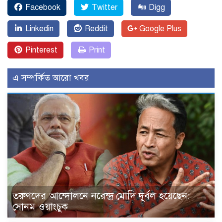
Facebook
Twitter
Digg
Linkedin
Reddit
Google Plus
Pinterest
Print
এ সম্পর্কিত আরো খবর
তরুণদের আন্দোলনে নরেন্দ্র মোদি দুর্বল হয়েছেন:
সোনম ওয়াংচুক