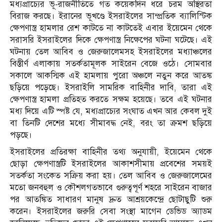
মধ্যপ্রাচ্যের ভূ-রাজনীতিতে গত কয়েকদিন ধরে চরম অস্থিরতা
বিরাজ করছে। ইরানের ভূখণ্ডে ইসরাইলের সাম্প্রতিক ব্যালিস্টিক
ক্ষেপণাস্ত্র হামলার রেশ কাটতে না কাটতেই এবার ইয়েমেন থেকে
সরাসরি ইসরাইলের দিকে ক্ষেপণাস্ত্র নিক্ষেপের ঘটনা ঘটেছে। এই
ঘটনায় তেল আবিব ও জেরুজালেমসহ ইসরাইলের মধ্যাঞ্চলের
বিস্তীর্ণ এলাকায় সতর্কতামূলক সাইরেন বেজে ওঠে। সোমবার
সকালে আকস্মিক এই হামলায় পুরো অঞ্চলে নতুন করে আতঙ্ক
ছড়িয়ে পড়েছে। ইসরাইলি সামরিক বাহিনীর দাবি, তারা এই
ক্ষেপণাস্ত্র হামলা প্রতিহত করতে সক্ষম হয়েছে। তবে এই ঘটনার
মধ্য দিয়ে এটি স্পষ্ট যে, মধ্যপ্রাচ্যের সংঘাত এখন আর কেবল দুই
বা তিনটি দেশের মধ্যে সীমাবদ্ধ নেই, বরং তা ক্রমশ ছড়িয়ে
পড়ছে।
ইসরাইলের প্রতিরক্ষা বাহিনীর তথ্য অনুযায়ী, ইয়েমেন থেকে
ছোড়া ক্ষেপণাস্ত্রটি ইসরাইলের আকাশসীমায় প্রবেশের সময়ই
সতর্কতা সংকেত সক্রিয় করা হয়। তেল আবিব ও জেরুজালেমের
মতো জনবহুল ও কৌশলগতভাবে গুরুত্বপূর্ণ শহরে সাইরেন বাজার
পর আতঙ্কিত সাধারণ মানুষ দ্রুত আশ্রয়কেন্দ্রে ছোটাছুটি শুরু
করেন। ইসরাইলের জরুরি সেবা সংস্থা মাগেন ডেভিড অ্যাডম