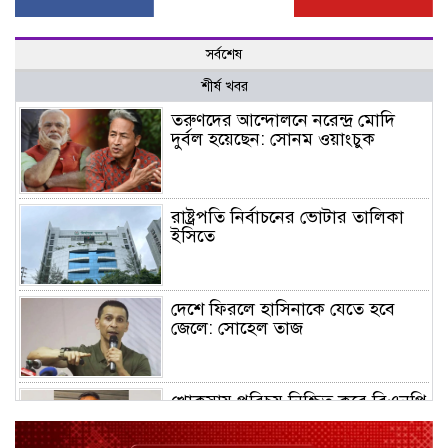
সর্বশেষ
শীর্ষ খবর
তরুণদের আন্দোলনে নরেন্দ্র মোদি
দুর্বল হয়েছেন: সোনম ওয়াংচুক
রাষ্ট্রপতি নির্বাচনের ভোটার তালিকা
ইসিতে
দেশে ফিরলে হাসিনাকে যেতে হবে
জেলে: সোহেল তাজ
খোকসায় পরিচয় নিশ্চিত করে বিএনপি
নেতার ওপর হামলা