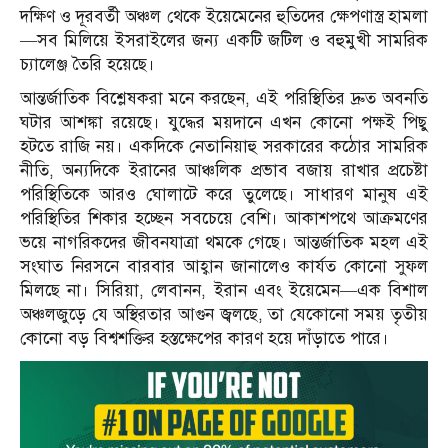
দক্ষিণ ও দূরবর্তী অঞ্চল থেকে ইয়েমেনের হুতিদের ক্ষেপণাস্ত্র হামলা
—সব মিলিয়ে ইসরাইলের জন্য একটি জটিল ও বহুমুখী সামরিক
চ্যালেঞ্জ তৈরি হয়েছে।
আন্তর্জাতিক বিশ্লেষকরা মনে করছেন, এই পরিস্থিতির দ্রুত অবনতি
ঘটার আশঙ্কা রয়েছে। যুদ্ধের ময়দানে এখন কোনো পক্ষই পিছু
হটতে রাজি নয়। একদিকে নেতানিয়াহু সরকারের কঠোর সামরিক
নীতি, অন্যদিকে ইরানের আঞ্চলিক প্রভাব বজায় রাখার প্রচেষ্টা
পরিস্থিতিকে আরও ঘোলাটে করে তুলেছে। সাধারণ মানুষ এই
পরিস্থিতির শিকার হচ্ছেন সবচেয়ে বেশি। আকাশপথে আক্রমণের
ভয়ে নাগরিকদের জীবনযাত্রা থমকে গেছে। আন্তর্জাতিক মহল এই
সংঘাত নিরসনে বারবার আহ্বান জানালেও কার্যত কোনো সুফল
মিলছে না। সিরিয়া, লেবানন, ইরান এবং ইয়েমেন—এক বিশাল
অঞ্চলজুড়ে যে অস্থিরতার আগুন জ্বলছে, তা যেকোনো সময় তৃতীয়
কোনো বড় বিশ্বশক্তির হস্তক্ষেপের কারণ হয়ে দাঁড়াতে পারে।