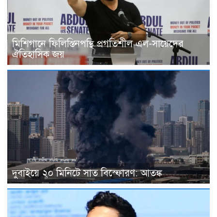
মিশিগানে ফিলিস্তিনপন্থি প্রগতিশীল এল-সায়েদের
ঐতিহাসিক জয়
দুবাইয়ে ২০ মিনিটে সাত বিস্ফোরণ: আতঙ্ক