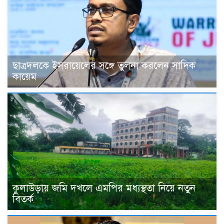
ছাত্রদলকে ইসরায়েলের সঙ্গে তুলনা করলেন সাদিক
কায়েম
কুলাউড়ায় জমি দখলে এমপির মধ্যস্থতা নিয়ে নতুন
বিতর্ক