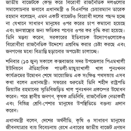
জাতীয় বাজেটকে কেন্দ্র করে বিরোধী রাজনৈতিক দলগুলোর
সমালোচনার জবাবে প্রধানমন্ত্রী ও বিএনপির চেয়ারম্যান তারেক
রহমান বলেছেন, এমন একটি বাজেটও বিরোধী দলের পছন্দ হচ্ছে
না যেখানে সাধারণ মানুষের ওপর করের চাপ কমানো হয়েছে
এবং জনস্বাস্থ্যের জন্য ক্ষতিকর পণ্যের ওপর কর বৃদ্ধি করা হয়েছে।
তিনি মন্তব্য করেন, সরকারের ইতিবাচক উদ্যোগগুলোকেও
বিরোধীরা রাজনৈতিক উদ্দেশ্যে প্রশ্নবিদ্ধ করার চেষ্টা করছে এবং
জনগণের মধ্যে বিভ্রান্তি ছড়ানোর অপচেষ্টা চালাচ্ছে।
শনিবার (১৩ জুন) সকালে কক্সবাজার সদর উপজেলার পিএমখালী
ইউনিয়নে ঐতিহাসিক পাতলী-মাছুয়াখালী খাল পুনঃখনন
কার্যক্রমের উদ্বোধন শেষে আয়োজিত এক সংক্ষিপ্ত পথসভায় এসব
কথা বলেন প্রধানমন্ত্রী। সফরের শুরুতেই তিনি শহীদ রাষ্ট্রপতি
জিয়াউর রহমানের স্মৃতিবিজড়িত খাল পুনঃখনন প্রকল্পের উদ্বোধন
করেন। পরে স্থানীয় জনগণ, কৃষক প্রতিনিধি, রাজনৈতিক নেতাকর্মী
এবং বিভিন্ন শ্রেণি-পেশার মানুষের উপস্থিতিতে বক্তব্য প্রদান
করেন।
প্রধানমন্ত্রী বলেন, দেশের অর্থনীতি, কৃষি ও সাধারণ মানুষের
জীবনযাত্রার ব্যয় বিবেচনায় রেখে এবারের জাতীয় বাজেট প্রণয়ন