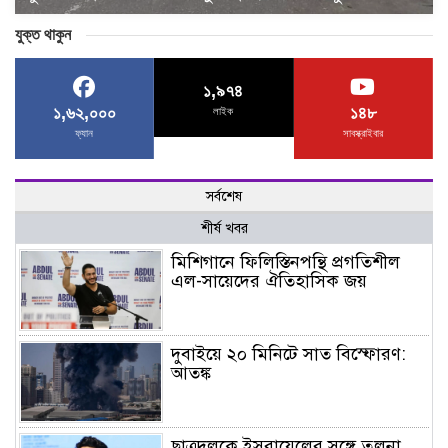
যুক্ত থাকুন
১,৯৭৪
১,৬২,০০০
১৪৮
লাইক
ফ্যান
সাবস্ক্রাইবার
সর্বশেষ
শীর্ষ খবর
মিশিগানে ফিলিস্তিনপন্থি প্রগতিশীল
এল-সায়েদের ঐতিহাসিক জয়
দুবাইয়ে ২০ মিনিটে সাত বিস্ফোরণ:
আতঙ্ক
ছাত্রদলকে ইসরায়েলের সঙ্গে তুলনা