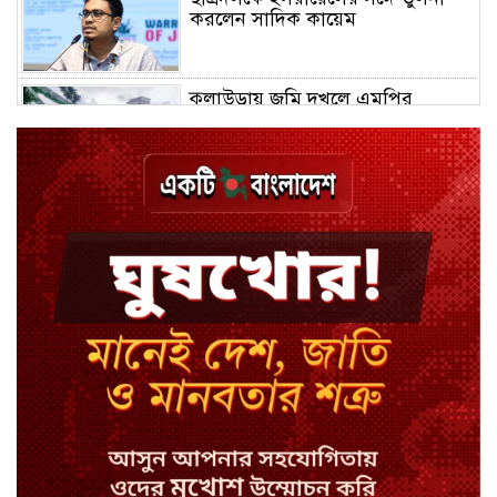
করলেন সাদিক কায়েম
কুলাউড়ায় জমি দখলে এমপির
মধ্যস্থতা নিয়ে নতুন বিতর্ক
চুয়াডাঙ্গায় জুলাইয়ের মামলায় ছাত্রলীগ
নেতা গ্রেপ্তার
নেইমারের খোঁচায় উত্তপ্ত মাঠ, শুনলেন
‘বদমাশ’ গালি