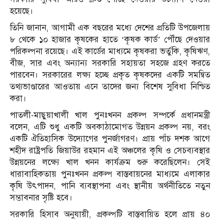
হয়েছে।
তিনি জানান, আগামী এক বছরের মধ্যে দেশের প্রতিটি উপজেলায়
৮ থেকে ১০ হাজার কৃষকের হাতে ‘কৃষক কার্ড’ পৌঁছে দেওয়ার
পরিকল্পনা রয়েছে। এই কার্ডের মাধ্যমে কৃষকরা ভর্তুকি, কৃষিঋণ,
বীজ, সার এবং অন্যান্য সরকারি সহায়তা সহজে গ্রহণ করতে
পারবেন। সরকারের লক্ষ্য হচ্ছে প্রকৃত কৃষকদের একটি সমন্বিত
তথ্যভাণ্ডারের আওতায় এনে তাদের জন্য বিশেষ সুবিধা নিশ্চিত
করা।
পাতলী-মাছুয়াখালী খাল পুনঃখনন প্রকল্প সম্পর্কে প্রধানমন্ত্রী
বলেন, এটি শুধু একটি অবকাঠামোগত উন্নয়ন প্রকল্প নয়, বরং
একটি ঐতিহাসিক উদ্যোগের পুনর্জাগরণ। প্রায় পাঁচ দশক আগে
শহীদ রাষ্ট্রপতি জিয়াউর রহমান এই অঞ্চলের কৃষি ও সেচব্যবস্থার
উন্নয়নের লক্ষ্যে খাল খনন কার্যক্রম শুরু করেছিলেন। সেই
ধারাবাহিকতায় পুনঃখনন প্রকল্প বাস্তবায়নের মাধ্যমে এলাকার
কৃষি উৎপাদন, পানি ব্যবস্থাপনা এবং স্থানীয় অর্থনীতিতে নতুন
সম্ভাবনার সৃষ্টি হবে।
সরকারি হিসাব অনুযায়ী, প্রকল্পটি বাস্তবায়িত হলে প্রায় ৪০