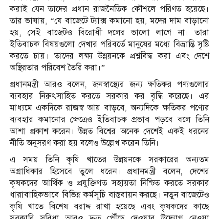
করাই যেন তাদের প্রধান রাজনৈতিক কৌশলে পরিণত হয়েছে।
তার ভাষায়, “যে বাজেটে ট্যাক্স কমানো হয়, মদের দাম বাড়ানো
হয়, সেই বাজেটও বিরোধী দলের ভালো লাগে না। তারা
ইতিবাচক বিষয়গুলো দেখার পরিবর্তে মানুষের মধ্যে বিভ্রান্তি সৃষ্টি
করতে চায়। তাদের লক্ষ্য উন্নয়নকে প্রশ্নবিদ্ধ করা এবং দেশে
অস্থিরতার পরিবেশ তৈরি করা।”
প্রধানমন্ত্রী আরও বলেন, জনস্বাস্থ্যের জন্য ক্ষতিকর পণ্যগুলোর
ব্যবহার নিরুৎসাহিত করতে সরকার কর বৃদ্ধি করেছে। এর
মাধ্যমে একদিকে রাজস্ব আয় বাড়বে, অন্যদিকে ক্ষতিকর পণ্যের
ব্যবহার কমানোর ক্ষেত্রেও ইতিবাচক প্রভাব পড়বে বলে তিনি
আশা প্রকাশ করেন। উন্নত বিশ্বের অনেক দেশেই একই ধরনের
নীতি অনুসরণ করা হয় বলেও উল্লেখ করেন তিনি।
এ সময় তিনি কৃষি খাতের উন্নয়নকে সরকারের অন্যতম
অগ্রাধিকার হিসেবে তুলে ধরেন। প্রধানমন্ত্রী বলেন, দেশের
কৃষকদের আর্থিক ও প্রযুক্তিগত সহায়তা নিশ্চিত করতে সরকার
ধারাবাহিকভাবে বিভিন্ন কর্মসূচি বাস্তবায়ন করছে। নতুন বাজেটেও
কৃষি খাতে বিশেষ বরাদ্দ রাখা হয়েছে এবং কৃষকদের কাছে
সরকারি সুবিধা আরও দ্রুত পৌঁছে দেওয়ার উদ্যোগ নেওয়া