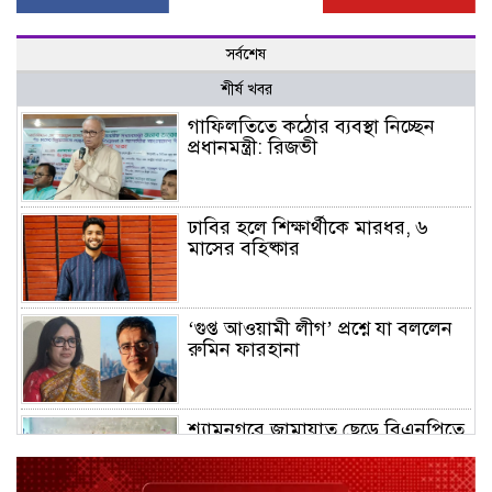
সর্বশেষ
শীর্ষ খবর
গাফিলতিতে কঠোর ব্যবস্থা নিচ্ছেন
প্রধানমন্ত্রী: রিজভী
ঢাবির হলে শিক্ষার্থীকে মারধর, ৬
মাসের বহিষ্কার
‘গুপ্ত আওয়ামী লীগ’ প্রশ্নে যা বললেন
রুমিন ফারহানা
শ্যামনগরে জামায়াত ছেড়ে বিএনপিতে
যোগ দিলেন ১২ কর্মী