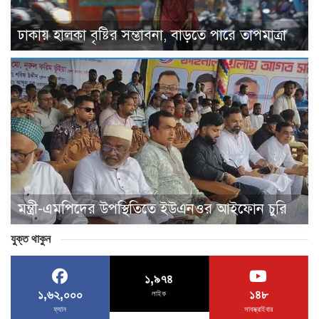
ঢাকায় হালকা বৃষ্টির সম্ভাবনা, বাড়তে পারে তাপমাত্রা
মন্ত্রী-এমপিদের উপস্থিতিতে ইউএনওর আইফোন চুরি
যুক্ত থাকুন
১,৯৭৪
১,৬২,০০০
১৪৮
লাইক
ফ্যান
সাবস্ক্রাইবার