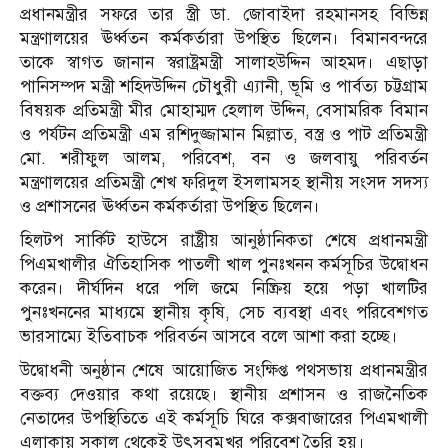
প্রধানমন্ত্রীর সফরে তার স্ত্রী ডা. জোবাইদা রহমানসহ বিভিন্ন
মন্ত্রণালয়ের ঊর্ধ্বতন কর্মকর্তারা উপস্থিত ছিলেন। বিমানবন্দরে
তাকে স্বাগত জানান স্বরাষ্ট্রমন্ত্রী সালাহউদ্দিন আহমদ। এছাড়া
পানিসম্পদ মন্ত্রী শহিদউদ্দিন চৌধুরী এ্যানী, ভূমি ও পার্বত্য চট্টগ্রাম
বিষয়ক প্রতিমন্ত্রী মীর মোহাম্মদ হেলাল উদ্দিন, বেসামরিক বিমান
ও পর্যটন প্রতিমন্ত্রী এম রশিদুজ্জামান মিল্লাত, বস্ত্র ও পাট প্রতিমন্ত্রী
মো. শরীফুল আলম, পরিবেশ, বন ও জলবায়ু পরিবর্তন
মন্ত্রণালয়ের প্রতিমন্ত্রী শেখ ফরিদুল ইসলামসহ স্থানীয় সংসদ সদস্য
ও প্রশাসনের ঊর্ধ্বতন কর্মকর্তারা উপস্থিত ছিলেন।
হিলটপ সার্কিট হাউসে রাষ্ট্রীয় আনুষ্ঠানিকতা শেষে প্রধানমন্ত্রী
পিএমখালীর ঐতিহাসিক পাতলী খাল পুনঃখনন কর্মসূচির উদ্বোধন
করেন। দীর্ঘদিন ধরে পলি জমে নিষ্ক্রিয় হয়ে পড়া খালটির
পুনঃখননের মাধ্যমে স্থানীয় কৃষি, সেচ ব্যবস্থা এবং পরিবেশগত
ভারসাম্যে ইতিবাচক পরিবর্তন আসবে বলে আশা করা হচ্ছে।
উদ্বোধনী অনুষ্ঠান শেষে আয়োজিত সংক্ষিপ্ত পথসভায় প্রধানমন্ত্রীর
বক্তব্য দেওয়ার কথা রয়েছে। স্থানীয় প্রশাসন ও রাজনৈতিক
নেতাদের উপস্থিতিতে এই কর্মসূচি ঘিরে কক্সবাজারের পিএমখালী
এলাকায় সকাল থেকেই উৎসবমুখর পরিবেশ তৈরি হয়।