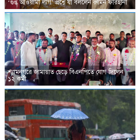
‘গুপ্ত আওয়ামী লীগ’ প্রশ্নে যা বললেন রুমিন ফারহানা
শ্যামনগরে জামায়াত ছেড়ে বিএনপিতে যোগ দিলেন
১২ কর্মী