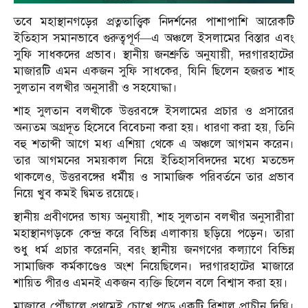
তবে মহাস্থানগড়ের প্রত্নতাত্ত্বিক নিদর্শনের পাশাপাশি আরেকটি
ইতিহাস সমানভাবে গুরুত্বপূর্ণ—এ অঞ্চলে ইসলামের বিস্তার এবং
সুফি সাধকদের প্রভাব। স্থানীয় জনশ্রুতি অনুযায়ী, দরগারহাটের
মাজারটি এমন একজন সুফি সাধকের, যিনি ছিলেন হজরত শাহ
সুলতান বলখীর অনুসারী ও সহযোদ্ধা।
শাহ সুলতান বলখীকে উত্তরবঙ্গে ইসলামের প্রচার ও প্রসারের
অন্যতম অগ্রদূত হিসেবে বিবেচনা করা হয়। ধারণা করা হয়, তিনি
বহু শতাব্দী আগে মধ্য এশিয়া থেকে এ অঞ্চলে আগমন করেন।
তার আগমনের সময়কাল নিয়ে ইতিহাসবিদদের মধ্যে মতভেদ
থাকলেও, উত্তরবঙ্গের ধর্মীয় ও সামাজিক পরিবর্তনে তার প্রভাব
নিয়ে খুব কমই দ্বিমত রয়েছে।
স্থানীয় প্রবীণদের ভাষ্য অনুযায়ী, শাহ সুলতান বলখীর অনুসারীরা
মহাস্থানগড়কে কেন্দ্র করে বিভিন্ন এলাকায় ছড়িয়ে পড়েন। তারা
শুধু ধর্ম প্রচার করেননি, বরং স্থানীয় জনগণের কল্যাণে বিভিন্ন
সামাজিক কর্মকাণ্ডেও অংশ নিয়েছিলেন। দরগারহাটের মাজারে
শায়িত পীরও এমনই একজন ব্যক্তি ছিলেন বলে বিশ্বাস করা হয়।
মাজারে পৌঁছালে প্রথমেই চোখে পড়ে একটি বিশাল প্রাচীন দিঘি।