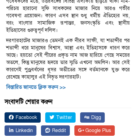
গবেষকদের মতে, উত্তরবঙ্গের বিভিন্ন এলাকায় ছড়িয়ে থাকা নাম-
পরিচয় হারানো সুফি সাধকদের মাজার নিয়ে আরও গভীর
গবেষণা প্রয়োজন। কারণ এসব স্থান শুধু ধর্মীয় ঐতিহ্যের নয়,
বরং বাংলার সামাজিক রূপান্তর, জনসংস্কৃতি এবং স্থানীয়
ইতিহাসের গুরুত্বপূর্ণ দলিল।
দরগারহাটের মাজারও তেমনই এক নীরব সাক্ষী, যা শতাব্দীর পর
শতাব্দী ধরে মানুষের বিশ্বাস, আস্থা এবং ইতিহাসকে ধারণ করে
আছে। হয়তো সেই পীরের প্রকৃত নাম আজ হারিয়ে গেছে সময়ের
অতলে, কিন্তু মানুষের হৃদয়ে তার স্মৃতি এখনো অমলিন। আর সেই
কারণেই পুণ্ড্রবর্ধনের ধূসর অতীতের সঙ্গে বর্তমানকে যুক্ত করে
রেখেছে কাহালুর এই নিভৃত দরগারহাট।
বিস্তারিত জানতে ক্লিক করুন >>
সংবাদটি শেয়ার করুন
Facebook
Twitter
Digg
Linkedin
Reddit
Google Plus