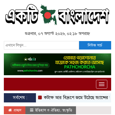
শুক্রবার, ০৭ অগাস্ট ২০২৬, ০২:১৮ অপরাহ্ন
নিউজ সার্চ
Toggle
naviga
সর্বশেষ :
কটাক্ষ আর বিদ্রূপে জমে উঠেছে ভ্যান্সের রাজনীতি
প্রচ্ছদ
ইতিহাস ও ঐতিহ্য
,
স্বংস্কৃতি