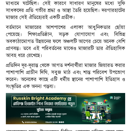
মাধ্যমে ঘটেছিল। সেই কারণে সাধারণ মানুষের মধ্যে সুফি
সাধকদের প্রতি গভীর শ্রদ্ধা ও আস্থা তৈরি হয়েছিল। দরগারহাটের
মাজার সেই ঐতিহ্যেরই একটি প্রতীক।
বর্তমানে মাজারের আশপাশের এলাকা আধুনিকতার ছোঁয়া
পেয়েছে। শিক্ষাপ্রতিষ্ঠান, সড়ক যোগাযোগ এবং বিভিন্ন
অবকাঠামোগত উন্নয়নের ফলে অঞ্চলটি আগের চেয়ে অনেক বেশি
প্রাণবন্ত। তবে এই পরিবর্তনের মাঝেও মাজারটি তার ঐতিহাসিক
আবহ ধরে রেখেছে।
প্রতিদিন দূর-দূরান্ত থেকে আগত দর্শনার্থীরা মাজার জিয়ারত করার
পাশাপাশি প্রাচীন দিঘি, সবুজ মাঠ এবং শান্ত পরিবেশ উপভোগ
করেন। অনেকের কাছে এটি ধর্মীয় স্থানের পাশাপাশি ইতিহাস ও
সংস্কৃতির এক অনন্য গন্তব্য।