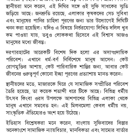
স্থানীয়রা মনে করেন, এই দিঘির সঙ্গে ওই সুফি সাধকের স্মৃতি
জড়িয়ে আছে। জনশ্রুতি রয়েছে, এলাকার কৃষকদের সেচ সুবিধা
এবং মানুষের পানির চাহিদা পূরণের জন্য তার উদ্যোগেই দিঘিটি
খনন করা হয়েছিল। যদিও এ বিষয়ে নির্ভরযোগ্য লিখিত দলিল খুব
কম পাওয়া যায়, তবুও লোককথা হিসেবে এই বিশ্বাস আজও
মানুষের মধ্যে জীবন্ত।
দরগারহাটের আরেকটি বিশেষ দিক হলো এর অসাম্প্রদায়িক
পরিবেশ। এখানে ধর্ম-বর্ণ নির্বিশেষে মানুষ আসেন। কেউ
রোগমুক্তির আশায়, কেউ পারিবারিক শান্তির জন্য, আবার কেউ
জীবনের গুরুত্বপূর্ণ কোনো ইচ্ছা পূরণের প্রত্যাশায় মানত করেন।
স্থানীয়দের মতে, মাজারকে ঘিরে যে সামাজিক সম্প্রীতির পরিবেশ
তৈরি হয়েছে, তা কয়েক শতাব্দী ধরে টিকে আছে। বিভিন্ন ধর্মীয়
উৎসব কিংবা ওরস উপলক্ষে আশপাশের বিভিন্ন এলাকা থেকে
মানুষ এখানে সমবেত হন। এই মিলনমেলা কেবল ধর্মীয় নয়,
সাংস্কৃতিক ঐতিহ্যেরও অংশ হয়ে উঠেছে।
ইতিহাস বিশ্লেষকরা মনে করেন, বাংলায় সুফিবাদের বিস্তার
অনেকাংশে সামাজিক ন্যায়বিচার, মানবিকতা এবং সাম্যের বার্তার