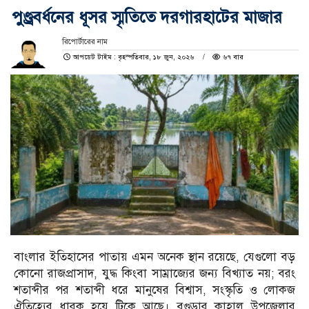
পুণ্ড্রবর্ধনের ধূসর স্মৃতিতে দরগারহাটের মাজার
রিপোর্টারের নাম
আপডেট টাইম : বৃহস্পতিবার, ১৮ জুন, ২০২৬
৬৭ বার
বাংলার ইতিহাসের পাতায় এমন অনেক স্থান রয়েছে, যেগুলো বড়
কোনো রাজপ্রাসাদ, যুদ্ধ কিংবা সাম্রাজ্যের জন্য বিখ্যাত নয়; বরং
শতাব্দীর পর শতাব্দী ধরে মানুষের বিশ্বাস, সংস্কৃতি ও লোকজ
ঐতিহ্যের ধারক হয়ে টিকে আছে। বগুড়ার কাহালু উপজেলার