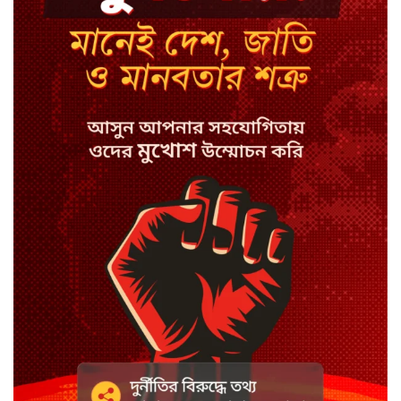
ইবির ৪৪ শিক্ষকের বিরুদ্ধে
রাষ্ট্রবিরোধিতার তদন্ত কমিটি
বাংলাদেশে চালু হলো থাই কফি চেইন
ক্যাফে আমাজন
হাসিনাকে সুযোগ দিয়ে সার্বভৌমত্বে
আঘাত: রিজভী
ডিজিটাল ভূমি সেবায় জবাবদিহি
নিশ্চিতের নির্দেশ
সবুজবাগে ময়লার স্তূপ থেকে তরুণীর
খণ্ডিত মাথা ও হাত উদ্ধার