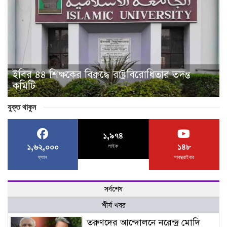
ইবির ৪৪ শিক্ষকের বিরুদ্ধে রাষ্ট্রবিরোধিতার তদন্ত
কমিটি
যুক্ত থাকুন
১,৯৭৪
১,৬২,০০০
১৪৮
লাইক
ফ্যান
সাবস্ক্রাইবার
সর্বশেষ
শীর্ষ খবর
তরুণদের আন্দোলনে নরেন্দ্র মোদি