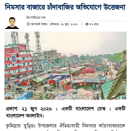
নিমসার বাজারে চাঁদাবাজির অভিযোগে উত্তেজনা
রিপোর্টারের নাম
আপডেট টাইম : রবিবার, ২১ জুন, ২০২৬
৫৬ বার
প্রকাশ: ২১ জুন ২০২৬ । একটি বাংলাদেশ ডেস্ক । একটি
বাংলাদেশ অনলাইন।
কুমিল্লার বুড়িচং উপজেলার ঐতিহ্যবাহী নিমসার কাঁচাবাজারকে