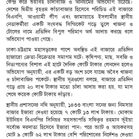
কেন্দ্র করে ভয়াবহ চাঁদাবাজি ও অনিয়মের অভিযোগ উঠেছে।
দেশের দ্বিতীয় বৃহত্তম কাঁচাবাজার হিসেবে পরিচিত এই বাজারে
বিএনপি, আওয়ামী লীগ এবং জামায়াতে ইসলামীর স্থানীয়
নেতাকর্মীরা একটি সংঘবদ্ধ সিন্ডিকেট গড়ে তুলে খাজনা ও
টোলের নামে প্রতিদিন বিপুল পরিমাণ অর্থ আদায় করছে বলে
অভিযোগ পাওয়া গেছে।
ঢাকা-চট্টগ্রাম মহাসড়কের পাশে অবস্থিত এই বাজারে প্রতিদিন
হাজারো ক্রেতা-বিক্রেতার সমাগম ঘটে। কৃষিপণ্য, মাছ, সবজি ও
নিত্যপণ্যের বিশাল এই হাটে দৈনিক কোটি টাকার লেনদেন হলেও
অভিযোগ অনুযায়ী, এর একটি বড় অংশ চলে যাচ্ছে অবৈধ খাজনা
ও চাঁদাবাজির পকেটে। স্থানীয় সূত্রগুলো বলছে, বাজারে প্রতিদিন
গড়ে প্রায় ২০ লাখ টাকার মতো চাঁদা আদায় করা হয়, যা মাস
শেষে কয়েক কোটি টাকায় দাঁড়ায়।
স্থানীয় প্রশাসনের নথি অনুযায়ী, ১৪৩৩ বাংলা সনের জন্য নিমসার
বাজার ইজারা দেওয়া হয়েছে ৭ কোটি ১৩ লাখ টাকায়। মোকাম
ইউনিয়ন বিএনপির সিনিয়র সহসভাপতি সফিকুর রহমান ভূঁইয়া
সর্বোচ্চ দরদাতা হিসেবে ইজারা পান। পরে ভ্যাট ও আয়করসহ
মোট ৯ কোটি ৬২ লাখ টাকার বেশি পরিশোধের নির্দেশও দেওয়া