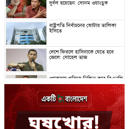
দুর্বল হয়েছেন: সোনম ওয়াংচুক
রাষ্ট্রপতি নির্বাচনের ভোটার তালিকা
ইসিতে
দেশে ফিরলে হাসিনাকে যেতে হবে
জেলে: সোহেল তাজ
খোকসায় পরিচয় নিশ্চিত করে বিএনপি
নেতার ওপর হামলা
শেখ পরিবারের সবাই নিরাপদে বাইরে,
কারাগারে দলের কর্মীরা