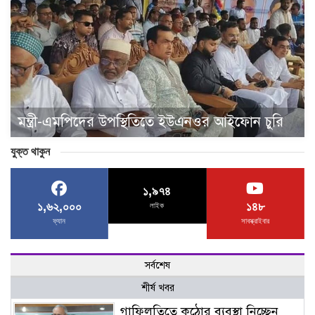
মন্ত্রী-এমপিদের উপস্থিতিতে ইউএনওর আইফোন চুরি
যুক্ত থাকুন
১,৯৭৪
১,৬২,০০০
১৪৮
লাইক
ফ্যান
সাবস্ক্রাইবার
সর্বশেষ
শীর্ষ খবর
গাফিলতিতে কঠোর ব্যবস্থা নিচ্ছেন