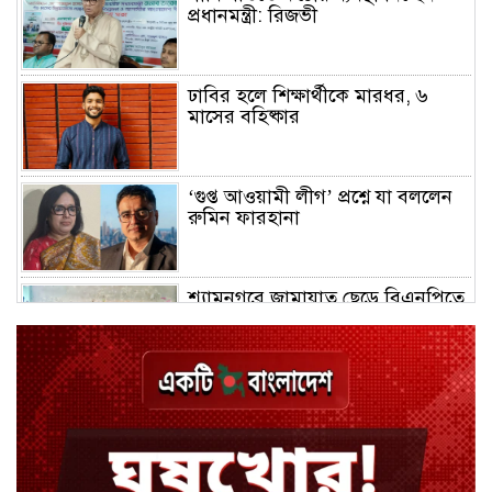
প্রধানমন্ত্রী: রিজভী
ঢাবির হলে শিক্ষার্থীকে মারধর, ৬
মাসের বহিষ্কার
‘গুপ্ত আওয়ামী লীগ’ প্রশ্নে যা বললেন
রুমিন ফারহানা
শ্যামনগরে জামায়াত ছেড়ে বিএনপিতে
যোগ দিলেন ১২ কর্মী
ঢাকায় হালকা বৃষ্টির সম্ভাবনা, বাড়তে
পারে তাপমাত্রা