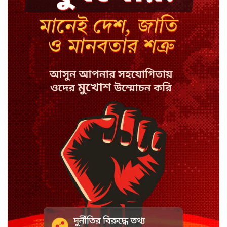
মন্ত্রী-এমপিদের উপস্থিতিতে ইউএনওর
আইফোন চুরি
সিরাজগঞ্জে বাস ট্রাক দুর্ঘটনা, চালকসহ
নিহত ২
স্পিকারের নামে জাল ডিও, প্রতারণার
অভিযোগে এসিল্যান্ডের বিরুদ্ধে মামলা
সাদা না বাদামি চিনি, কোনটি ভালো?
হাসানের ৪ উইকেটের দিনে ধুঁকছে
বাংলাদেশ