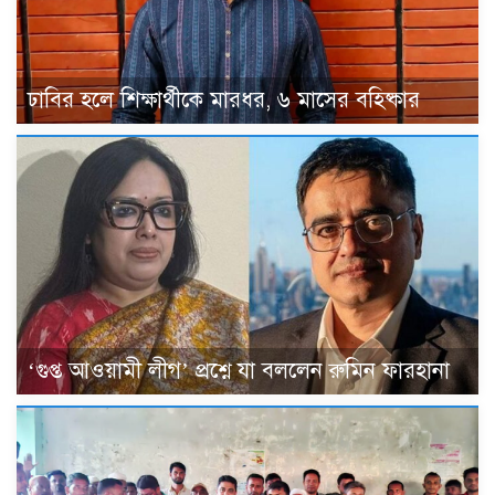
ঢাবির হলে শিক্ষার্থীকে মারধর, ৬ মাসের বহিষ্কার
‘গুপ্ত আওয়ামী লীগ’ প্রশ্নে যা বললেন রুমিন ফারহানা