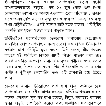
ইউরোপজুড়ে চলমান ভয়াবহ তাপপ্রবাহে মৃত্যুর সংখ্যা
আশঙ্কাজনকভাবে বাড়ছে। গত ২১ জুন থেকে শুরু হওয়া
রেকর্ডভাঙা তাপমাত্রার কারণে প্রত্যাশার চেয়ে অতিরিক্ত ১ হাজার
৩০০ জনের বেশি মানুষের মৃত্যু হয়েছে বলে জানিয়েছে বিশ্ব স্বাস্থ্য
সংস্থা (ডব্লিউএইচও)। একই সঙ্গে সংস্থাটি সতর্ক করেছে, পরিস্থিতির
অবনতি হলে মৃতের সংখ্যা আরও বাড়তে পারে।
ডব্লিউএইচও মহাপরিচালক তেদরোস আধানোম গেব্রেয়াসুস
সামাজিক যোগাযোগমাধ্যম এক্সে দেওয়া এক বার্তায় ইউরোপের
বর্তমান তাপ পরিস্থিতি তুলে ধরেন। তিনি বলেন, তীব্র গরমের
কারণে সৃষ্ট শারীরিক চাপকে প্রায়ই ‘নীরব ঘাতক’ বলা হয়।
কারণ অতিরিক্ত তাপমাত্রা সরাসরি মানুষের শরীরের ওপর প্রভাব
ফেলে এবং বিশেষ করে বয়স্ক, শিশু, দীর্ঘমেয়াদি রোগে আক্রান্ত
ব্যক্তি ও ঝুঁকিপূর্ণ জনগোষ্ঠীর জন্য এটি প্রাণঘাতী হয়ে উঠতে
পারে।
তেদরোস জানান, ইউরোপের লাখ লাখ মানুষ বর্তমানে চরম
তাপপ্রবাহের মধ্যে জীবনযাপন করছেন। অতিরিক্ত গরমের কারণে
অনেক এলাকায় স্কুল বন্ধ রাখা হয়েছে, বিদ্যুৎ সরবরাহ ব্যবস্থার
ওপর বাড়তি চাপ তৈরি হয়েছে এবং জনজীবন মারাত্মকভাবে