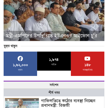
মন্ত্রী-এমপিদের উপস্থিতিতে ইউএনওর আইফোন চুরি
যুক্ত থাকুন
১,৯৭৪
১,৬২,০০০
১৪৮
লাইক
ফ্যান
সাবস্ক্রাইবার
সর্বশেষ
শীর্ষ খবর
গাফিলতিতে কঠোর ব্যবস্থা নিচ্ছেন
প্রধানমন্ত্রী: রিজভী