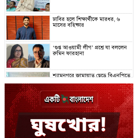
ঢাবির হলে শিক্ষার্থীকে মারধর, ৬
মাসের বহিষ্কার
‘গুপ্ত আওয়ামী লীগ’ প্রশ্নে যা বললেন
রুমিন ফারহানা
শ্যামনগরে জামায়াত ছেড়ে বিএনপিতে
যোগ দিলেন ১২ কর্মী
ঢাকায় হালকা বৃষ্টির সম্ভাবনা, বাড়তে
পারে তাপমাত্রা
মন্ত্রী-এমপিদের উপস্থিতিতে ইউএনওর
আইফোন চুরি