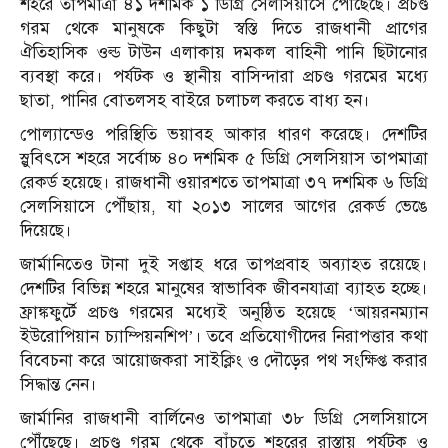
শহরে তাপমাত্রা ৪১ দশমিক ১ ডিগ্রি সেলসিয়াসে পৌঁছেছে। প্রচণ্ড
গরম থেকে মানুষকে কিছুটা স্বস্তি দিতে রাজধানী প্রাগের
ঐতিহাসিক ওল্ড টাউন এলাকায় দমকল বাহিনী পানি ছিটানোর
ব্যবস্থা করে। পর্যটক ও স্থানীয় বাসিন্দারা প্রচণ্ড গরমের মধ্যে
ছাতা, পানির বোতলসহ বাইরে চলাচল করতে বাধ্য হন।
পোল্যান্ডেও পরিস্থিতি ভয়াবহ আকার ধারণ করেছে। দেশটির
স্লুবিৎসে শহরে সর্বোচ্চ ৪০ দশমিক ৫ ডিগ্রি সেলসিয়াস তাপমাত্রা
রেকর্ড হয়েছে। রাজধানী ওয়ারশতে তাপমাত্রা ৩৭ দশমিক ৬ ডিগ্রি
সেলসিয়াসে পৌঁছায়, যা ২০১৩ সালের আগের রেকর্ড ভেঙে
দিয়েছে।
জার্মানিতেও টানা দুই সপ্তাহ ধরে তাপপ্রবাহ অব্যাহত রয়েছে।
দেশটির বিভিন্ন শহরে মানুষের স্বাভাবিক জীবনযাত্রা ব্যাহত হচ্ছে।
ফ্রাঙ্কফুর্টে প্রচণ্ড গরমের মধ্যেই অনুষ্ঠিত হয়েছে ‘আয়রনম্যান
ইউরোপিয়ান চ্যাম্পিয়নশিপ’। তবে প্রতিযোগীদের নিরাপত্তার কথা
বিবেচনা করে আয়োজকরা সাইক্লিং ও দৌড়ের পথ সংক্ষিপ্ত করার
সিদ্ধান্ত নেন।
জার্মানির রাজধানী বার্লিনেও তাপমাত্রা ৩৮ ডিগ্রি সেলসিয়াসে
পৌঁছেছে। প্রচণ্ড গরম থেকে বাঁচতে শহরের রাস্তায় পর্যটক ও