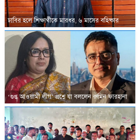
ঢাবির হলে শিক্ষার্থীকে মারধর, ৬ মাসের বহিষ্কার
‘গুপ্ত আওয়ামী লীগ’ প্রশ্নে যা বললেন রুমিন ফারহানা