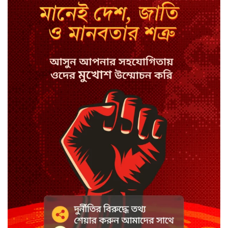
সিরাজগঞ্জে বাস ট্রাক দুর্ঘটনা, চালকসহ
নিহত ২
স্পিকারের নামে জাল ডিও, প্রতারণার
অভিযোগে এসিল্যান্ডের বিরুদ্ধে মামলা
সাদা না বাদামি চিনি, কোনটি ভালো?
হাসানের ৪ উইকেটের দিনে ধুঁকছে
বাংলাদেশ