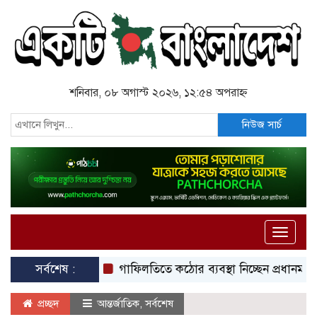
শনিবার, ০৮ অগাস্ট ২০২৬, ১২:৫৪ অপরাহ্ন
নিউজ সার্চ
Toggle
naviga
সর্বশেষ :
গাফিলতিতে কঠোর ব্যবস্থা নিচ্ছেন প্রধানমন্ত্রী: রিজভী
প্রচ্ছদ
আন্তর্জাতিক
,
সর্বশেষ