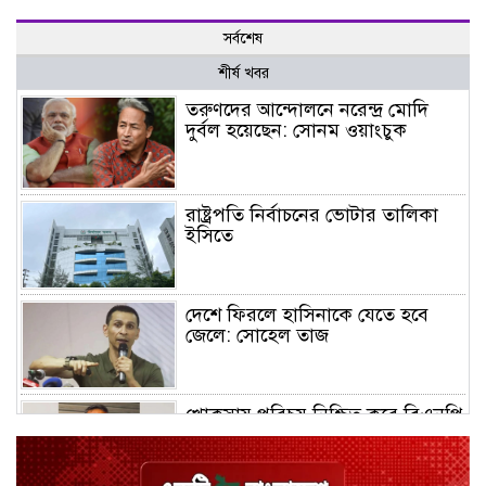
সর্বশেষ
শীর্ষ খবর
তরুণদের আন্দোলনে নরেন্দ্র মোদি
দুর্বল হয়েছেন: সোনম ওয়াংচুক
রাষ্ট্রপতি নির্বাচনের ভোটার তালিকা
ইসিতে
দেশে ফিরলে হাসিনাকে যেতে হবে
জেলে: সোহেল তাজ
খোকসায় পরিচয় নিশ্চিত করে বিএনপি
নেতার ওপর হামলা