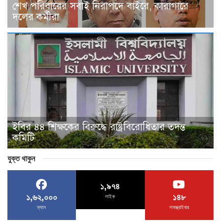
শেখ পরিবারের সবাই নিরাপদে বাইরে, কারাগারে
দলের কর্মীরা
ইবির ৪৪ শিক্ষকের বিরুদ্ধে রাষ্ট্রবিরোধিতার তদন্ত
কমিটি
যুক্ত থাকুন
১,৯৭৪
১,৬২,০০০
১৪৮
লাইক
ফ্যান
সাবস্ক্রাইবার