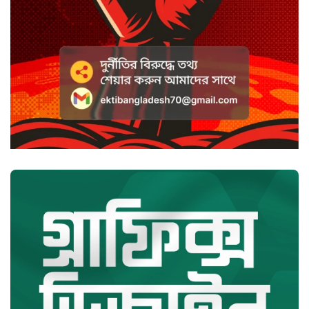
সবুজবাগে ময়লার স্তূপ থেকে তরুণীর
খণ্ডিত মাথা ও হাত উদ্ধার