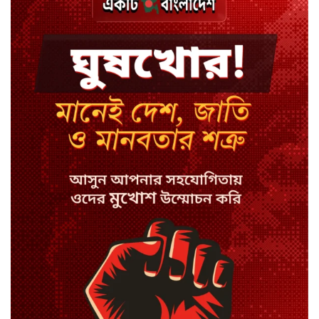
শেখ পরিবারের সবাই নিরাপদে বাইরে,
কারাগারে দলের কর্মীরা
ইবির ৪৪ শিক্ষকের বিরুদ্ধে
রাষ্ট্রবিরোধিতার তদন্ত কমিটি
বাংলাদেশে চালু হলো থাই কফি চেইন
ক্যাফে আমাজন
হাসিনাকে সুযোগ দিয়ে সার্বভৌমত্বে
আঘাত: রিজভী
ডিজিটাল ভূমি সেবায় জবাবদিহি
নিশ্চিতের নির্দেশ