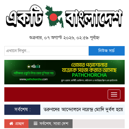
শুক্রবার, ০৭ অগাস্ট ২০২৬, ০২:৫৯ পূর্বাহ্ন
নিউজ সার্চ
Toggle
naviga
সর্বশেষ :
তরুণদের আন্দোলনে নরেন্দ্র মোদি দুর্বল হয়েছেন: সোন
প্রচ্ছদ
সর্বশেষ
,
সারা দেশ