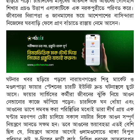
ছড়িয়ে পড়ে। চারদিকের মানুষের আর্তনাদ আর আগুনের লেলিহান
শিখার প্রচণ্ড উত্তাপ এলাকাটিকে এক নরকপুরীতে পরিণত করে।
জীবনের নিরাপত্তা ও জানমালের ভয়ে আশেপাশের বাসিন্দারা
নিজেদের ঘরবাড়ি ফেলে প্রাণ বাঁচাতে রাস্তায় নেমে আসেন।
ঘটনার খবর ছড়িয়ে পড়লে নারায়ণগঞ্জের শিবু মার্কেট ও
মণ্ডলপাড়া ফায়ার স্টেশনের চারটি ইউনিট দ্রুত ঘটনাস্থলে ছুটে
আসে। ফায়ার সার্ভিসের কর্মীরা জীবনের ঝুঁকি নিয়ে আগুন
নেভানোর কাজে ঝাঁপিয়ে পড়েন। চারদিকে ঘন ধোঁয়া এবং
আগুনের তাপে দমবন্ধ করা পরিস্থিতির মধ্যেই তারা দীর্ঘ প্রায় এক
ঘণ্টার মরণপণ চেষ্টা চালিয়ে সকাল নয়টার দিকে আগুন সম্পূর্ণ
নিয়ন্ত্রণে আনতে সক্ষম হন। তবে আগুনের ভয়াবহতা এতই বেশি
ছিল যে, নিয়ন্ত্রণে আসার আগেই গুদামগুলোতে থাকা বিপুল
পরিমাণ ঝুট, স-মিলের দামী কাঠ, বিভিন্ন ধরণের আসবাবপত্র