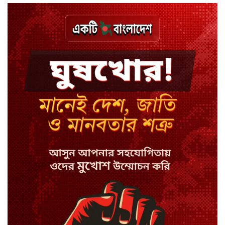
বিয়ে ভাঙার গুঞ্জনে মুখ খুললেন রণজয়
কেন লিভারপুল ছেড়ে তুরস্কের ক্লাবে
সালাহ
কপিল শর্মার অডিশনে বাদ পড়ার সেই
গল্প
যুক্তরাজ্যে সামাজিকমাধ্যমের কারফিউ
মানছে না কিশোররা
কটাক্ষ আর বিদ্রূপে জমে উঠেছে