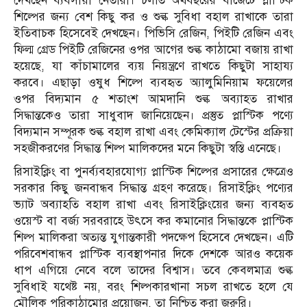
দেখছেন ব্যবসায়ী নেতারা। চলতি অর্থবছরের বাজেটে প্লাস্টিক
শিল্পের জন্য বেশ কিছু কর ও শুল্ক সুবিধা বহাল রাখাকে তারা
ইতিবাচক হিসেবেই দেখছেন। পিভিসি রেজিন, পিইটি রেজিন এবং
ফিল্ম গ্রেড পিইটি রেজিনের ওপর আগের শুল্ক কাঠামো বজায় রাখা
হয়েছে, যা কাঁচামালের ব্যয় নিয়ন্ত্রণে রাখতে কিছুটা সাহায্য
করবে। এছাড়া ওষুধ শিল্পে ব্যবহৃত অ্যালুমিনিয়াম ফয়েলের
ওপর বিদ্যমান ৫ শতাংশ আমদানি শুল্ক অব্যাহত রাখার
সিদ্ধান্তকেও তারা সাধুবাদ জানিয়েছেন। প্রস্তুত প্লাস্টিক পণ্যে
বিদ্যমান সম্পূরক শুল্ক বহাল রাখা এবং কেমিক্যাল টেস্টের প্রক্রিয়া
সহজীকরণের সিদ্ধান্ত শিল্প মালিকদের মনে কিছুটা স্বস্তি এনেছে।
রিসাইক্লিং বা পুনর্ব্যবহারযোগ্য প্লাস্টিক শিল্পের প্রসারের ক্ষেত্রেও
সরকার কিছু জনবান্ধব সিদ্ধান্ত গ্রহণ করেছে। রিসাইক্লিং পণ্যের
ভ্যাট অব্যাহতি বহাল রাখা এবং রিসাইক্লিংয়ের জন্য ব্যবহৃত
ওয়েস্ট বা বর্জ্য সরবরাহে উৎসে কর কমানোর সিদ্ধান্তকে প্লাস্টিক
শিল্প মালিকরা অত্যন্ত যুগান্তকারী পদক্ষেপ হিসেবে দেখছেন। এটি
পরিবেশবান্ধব প্লাস্টিক ব্যবস্থাপনার দিকে দেশকে আরও কয়েক
ধাপ এগিয়ে নেবে বলে তাদের বিশ্বাস। তবে কেবলমাত্র শুল্ক
সুবিধাই যথেষ্ট নয়, বরং শিল্পকারখানা সচল রাখতে হলে যে
মৌলিক পরিকাঠামোর প্রয়োজন, তা নিশ্চিত করা জরুরি।