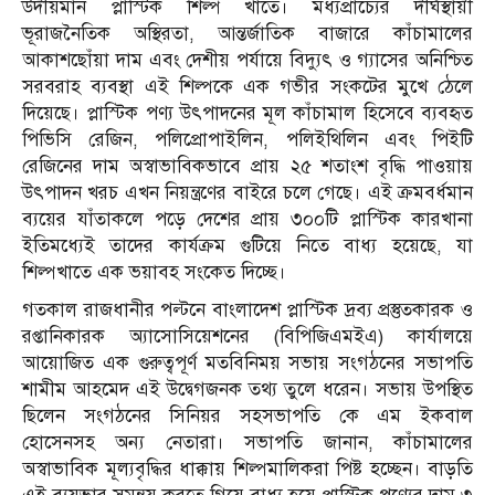
উদীয়মান প্লাস্টিক শিল্প খাতে। মধ্যপ্রাচ্যের দীর্ঘস্থায়ী
ভূরাজনৈতিক অস্থিরতা, আন্তর্জাতিক বাজারে কাঁচামালের
আকাশছোঁয়া দাম এবং দেশীয় পর্যায়ে বিদ্যুৎ ও গ্যাসের অনিশ্চিত
সরবরাহ ব্যবস্থা এই শিল্পকে এক গভীর সংকটের মুখে ঠেলে
দিয়েছে। প্লাস্টিক পণ্য উৎপাদনের মূল কাঁচামাল হিসেবে ব্যবহৃত
পিভিসি রেজিন, পলিপ্রোপাইলিন, পলিইথিলিন এবং পিইটি
রেজিনের দাম অস্বাভাবিকভাবে প্রায় ২৫ শতাংশ বৃদ্ধি পাওয়ায়
উৎপাদন খরচ এখন নিয়ন্ত্রণের বাইরে চলে গেছে। এই ক্রমবর্ধমান
ব্যয়ের যাঁতাকলে পড়ে দেশের প্রায় ৩০০টি প্লাস্টিক কারখানা
ইতিমধ্যেই তাদের কার্যক্রম গুটিয়ে নিতে বাধ্য হয়েছে, যা
শিল্পখাতে এক ভয়াবহ সংকেত দিচ্ছে।
গতকাল রাজধানীর পল্টনে বাংলাদেশ প্লাস্টিক দ্রব্য প্রস্তুতকারক ও
রপ্তানিকারক অ্যাসোসিয়েশনের (বিপিজিএমইএ) কার্যালয়ে
আয়োজিত এক গুরুত্বপূর্ণ মতবিনিময় সভায় সংগঠনের সভাপতি
শামীম আহমেদ এই উদ্বেগজনক তথ্য তুলে ধরেন। সভায় উপস্থিত
ছিলেন সংগঠনের সিনিয়র সহসভাপতি কে এম ইকবাল
হোসেনসহ অন্য নেতারা। সভাপতি জানান, কাঁচামালের
অস্বাভাবিক মূল্যবৃদ্ধির ধাক্কায় শিল্পমালিকরা পিষ্ট হচ্ছেন। বাড়তি