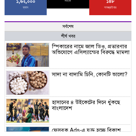
১,৬২,০০০
১৪৮
লাইক
ফ্যান
সাবস্ক্রাইবার
সর্বশেষ
শীর্ষ খবর
স্পিকারের নামে জাল ডিও, প্রতারণার
অভিযোগে এসিল্যান্ডের বিরুদ্ধে মামলা
সাদা না বাদামি চিনি, কোনটি ভালো?
হাসানের ৪ উইকেটের দিনে ধুঁকছে
বাংলাদেশ
ফেসবুক Ads-এ যুক্ত হচ্ছে বিকাশ
পেমেন্ট