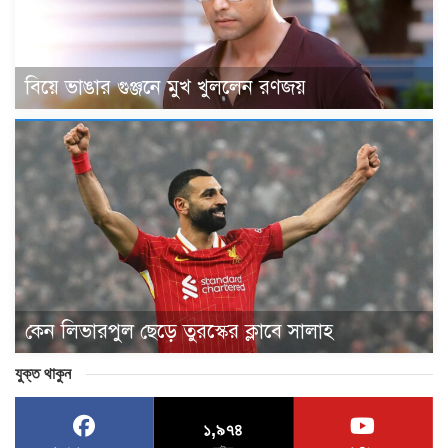
বিয়ে ভাঙার গুঞ্জনে মুখ খুললেন রণজয়
কেন লিভারপুল ছেড়ে তুরস্কের ক্লাবে সালাহ
যুক্ত থাকুন
১,৯৭৪