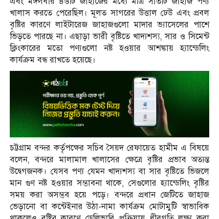
এবং মঙ্গলবার ৪৬টি জাহাজের মধ্যে মাত্র সাতটি জাহাজ পণ্য
খালাস করতে পেরেছিল। মূলত সাগরের উত্তাল ঢেউ এবং প্রবল
বৃষ্টির কারণে লাইটারেজ জাহাজগুলো মাদার ভ্যাসেলের পাশে
ভিড়তে পারছে না। এছাড়া ভারী বৃষ্টিতে খাদ্যশস্য, সার ও সিমেন্ট
ক্লিংকারের মতো পণ্যগুলো নষ্ট হওয়ার আশঙ্কায় হ্যান্ডেলিং
কার্যক্রম বন্ধ রাখতে হয়েছে।
চট্টগ্রাম বন্দর কর্তৃপক্ষের সচিব সৈয়দ রেফায়েত হামীম এ বিষয়ে
বলেন, বন্দরে মালামাল খালাসের ক্ষেত্রে বৃষ্টির প্রভাব অত্যন্ত
উদ্বেগজনক। যেসব পণ্য যেমন খাদ্যশস্য বা সার বৃষ্টিতে ভিজলে
মান গুণ নষ্ট হওয়ার সম্ভাবনা থাকে, সেগুলোর হ্যান্ডেলিং বৃষ্টির
সময় করা অসম্ভব হয়ে পড়ে। বন্দরে প্রধান জেটিতে জাহাজ
ভেড়ানো বা কন্টেইনার উঠা-নামা কার্যক্রম মোটামুটি স্বাভাবিক
থাকলেও বৃষ্টির কারণে ডেলিভারি প্রক্রিয়ায় ধীরগতি লক্ষ্য করা