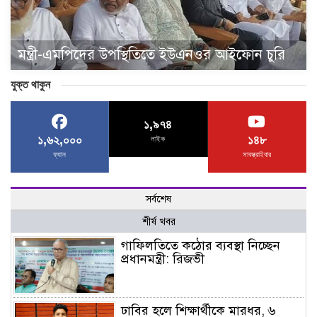
মন্ত্রী-এমপিদের উপস্থিতিতে ইউএনওর আইফোন চুরি
যুক্ত থাকুন
১,৯৭৪
১,৬২,০০০
১৪৮
লাইক
ফ্যান
সাবস্ক্রাইবার
সর্বশেষ
শীর্ষ খবর
গাফিলতিতে কঠোর ব্যবস্থা নিচ্ছেন
প্রধানমন্ত্রী: রিজভী
ঢাবির হলে শিক্ষার্থীকে মারধর, ৬