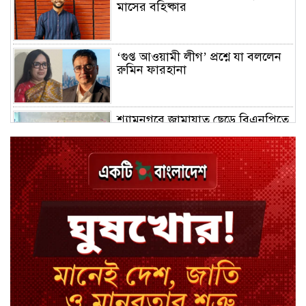
মাসের বহিষ্কার
‘গুপ্ত আওয়ামী লীগ’ প্রশ্নে যা বললেন
রুমিন ফারহানা
শ্যামনগরে জামায়াত ছেড়ে বিএনপিতে
যোগ দিলেন ১২ কর্মী
ঢাকায় হালকা বৃষ্টির সম্ভাবনা, বাড়তে
পারে তাপমাত্রা
মন্ত্রী-এমপিদের উপস্থিতিতে ইউএনওর
আইফোন চুরি