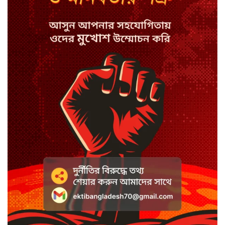
সিরাজগঞ্জে বাস ট্রাক দুর্ঘটনা, চালকসহ
নিহত ২
স্পিকারের নামে জাল ডিও, প্রতারণার
অভিযোগে এসিল্যান্ডের বিরুদ্ধে মামলা
সাদা না বাদামি চিনি, কোনটি ভালো?
হাসানের ৪ উইকেটের দিনে ধুঁকছে
বাংলাদেশ