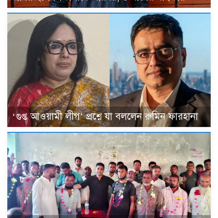
‘গুপ্ত আওয়ামী লীগ’ প্রশ্নে যা বললেন রুমিন ফারহানা