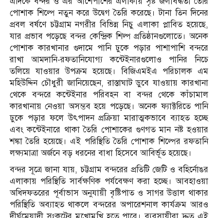
এদিকে বন্দর ও এর আশেপাশের এলাকায় সৃষ্ট জলাবদ্ধতা তৈরি
পোশাক শিল্পে নতুন করে উদ্বেগ তৈরি করেছে। টানা তিন দিনের
প্রবল বর্ষণে চট্টগ্রাম নগরীর বিভিন্ন নিচু এলাকা প্লাবিত হয়েছে,
যার প্রভাব পড়েছে বন্দর কেন্দ্রিক শিল্প প্রতিষ্ঠানগুলোতে। অনেক
পোশাক কারখানার গুদামে পানি ঢুকে পড়ার পাশাপাশি বন্দরে
রাখা আমদানি-রফতানিযোগ্য কন্টেইনারগুলোও পানির নিচে
তলিয়ে যাওয়ার উপক্রম হয়েছে। বিজিএমইএ পরিচালক এম
মহিউদ্দিন চৌধুরী জানিয়েছেন, রাস্তাঘাট ডুবে যাওয়ায় কারখানা
থেকে বন্দরে কন্টেইনার পরিবহন বা বন্দর থেকে কাঁচামাল
কারখানায় নেওয়া অসম্ভব হয়ে পড়েছে। অনেক ফ্যাক্টরিতে পানি
ঢুকে পড়ার ফলে উৎপাদন প্রক্রিয়া মারাত্মকভাবে ব্যাহত হচ্ছে
এবং কন্টেইনারে থাকা তৈরি পোশাকের গুণগত মান নষ্ট হওয়ার
শঙ্কা তৈরি হয়েছে। এই পরিস্থিতি তৈরি পোশাক শিল্পের রফতানি
লক্ষ্যমাত্রা অর্জনে বড় ধরনের বাধা হিসেবে আবির্ভূত হয়েছে।
বন্দর সূত্রে জানা যায়, চট্টগ্রাম বন্দরের প্রতিটি জেটি ও বহির্নোঙর
এলাকায় পরিস্থিতি সার্বক্ষণিক পর্যবেক্ষণ করা হচ্ছে। আবহাওয়া
অধিদফতরের পূর্বাভাস অনুযায়ী বৃষ্টিপাত ও সাগর উত্তাল থাকার
পরিস্থিতি অব্যাহত থাকলে বন্দরের অপারেশনাল কার্যক্রম আরও
দীর্ঘমেয়াদী সংকটের মুখোমুখি হতে পারে। ব্যবসায়ীরা দ্রুত এই