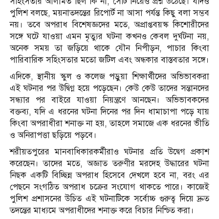
সহিংসতার আলামত ছিল কি না, সেটি নিয়েও প্রশ্ন উঠেছে। যদিও
পুলিশ বলছে, ময়নাতদন্তের রিপোর্ট না আসা পর্যন্ত কিছু বলা সম্ভব
নয়। তবে অপরাধ বিশেষজ্ঞদের মতে, অপ্রাপ্তবয়স্ক কিশোরীদের
সঙ্গে ঘটে যাওয়া এমন মৃত্যুর ঘটনা কখনও কেবল দুর্ঘটনা নয়,
অনেক সময় তা জড়িয়ে থাকে যৌন নিপীড়ন, পাচার কিংবা
পারিবারিক সহিংসতার মতো জটিল এবং অন্ধকার বাস্তবতার সঙ্গে।
এদিকে, স্থানীয় স্কুল ও কলেজ পড়ুয়া শিক্ষার্থীদের অভিভাবকরা
এই ঘটনার পর উদ্বিগ্ন হয়ে পড়েছেন। কেউ কেউ তাদের সন্তানদের
সন্ধ্যার পর বাইরে যাওয়া নিয়ন্ত্রণে আনছেন। অভিভাবকদের
বক্তব্য, যদি এ ধরনের ঘটনা দিনের পর দিন ধামাচাপা পড়ে যায়
কিংবা অপরাধীরা শনাক্ত না হয়, তাহলে সমাজে এক ধরনের ভীতি
ও অনিরাপত্তা ছড়িয়ে পড়বে।
শরীয়তপুরের মানবাধিকারকর্মীরাও ঘটনার প্রতি উদ্বেগ প্রকাশ
করেছেন। তাদের মতে, অজ্ঞাত তরুণীর মরদেহ উদ্ধারের ঘটনা
নিছক একটি বিচ্ছিন্ন অপরাধ হিসেবে দেখলে হবে না, বরং এর
পেছনে সংগঠিত অপরাধ চক্রের সংযোগ থাকতে পারে। কাজেই
পুলিশ প্রশাসনের উচিত এই ঘটনাটিকে সর্বোচ্চ গুরুত্ব দিয়ে দ্রুত
তদন্তের মাধ্যমে অপরাধীদের শনাক্ত করে বিচার নিশ্চিত করা।