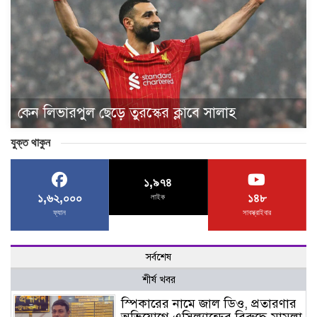
কেন লিভারপুল ছেড়ে তুরস্কের ক্লাবে সালাহ
যুক্ত থাকুন
১,৯৭৪
১,৬২,০০০
১৪৮
লাইক
ফ্যান
সাবস্ক্রাইবার
সর্বশেষ
শীর্ষ খবর
স্পিকারের নামে জাল ডিও, প্রতারণার