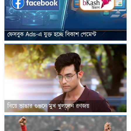
ফেসবুক Ads-এ যুক্ত হচ্ছে বিকাশ পেমেন্ট
বিয়ে ভাঙার গুঞ্জনে মুখ খুললেন রণজয়