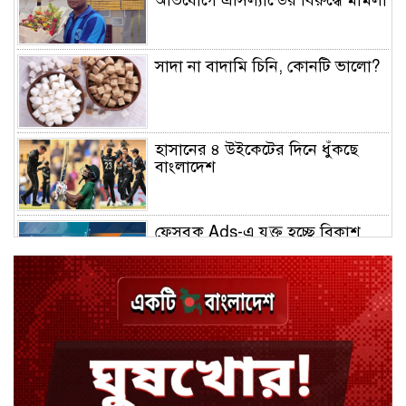
অভিযোগে এসিল্যান্ডের বিরুদ্ধে মামলা
সাদা না বাদামি চিনি, কোনটি ভালো?
হাসানের ৪ উইকেটের দিনে ধুঁকছে
বাংলাদেশ
ফেসবুক Ads-এ যুক্ত হচ্ছে বিকাশ
পেমেন্ট
বিয়ে ভাঙার গুঞ্জনে মুখ খুললেন রণজয়
কেন লিভারপুল ছেড়ে তুরস্কের ক্লাবে