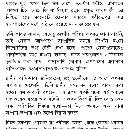
ঘটেছে দুই থেকে তিন দিন আগে। তরুণীর শরীরে আঘাতের
কোনো চিহ্ন আছে কি না কিংবা মৃত্যুর প্রকৃত কারণ কী—তা
নিশ্চিত হতে মরদেহটি শুক্রবার সকালে শরীয়তপুর সদর
হাসপাতালের মর্গে পাঠানো হয়েছে ময়নাতদন্তের জন্য।
ওসি আরও জানান, যেহেতু তরুণীর পরিচয় এখনও জানা যায়নি,
তাই জেলার আশপাশে সাম্প্রতিক সময়ে নিখোঁজ হওয়া
কিশোরীদের তথ্য ঘেঁটে দেখা হচ্ছে। পাশের জেলাগুলোতেও
থানাভিত্তিক তথ্য চাওয়া হয়েছে, যাতে শনাক্তকরণ প্রক্রিয়াকে
ত্বরান্বিত করা যায়। পাশাপাশি ডোবার আশপাশের এলাকার
বাসিন্দাদের জিজ্ঞাসাবাদও শুরু করেছে পুলিশ।
স্থানীয় বাসিন্দারা জানিয়েছেন, ওই তরুণীকে এর আগে কখনও
এলাকায় দেখেননি। তিনি স্থানীয় কেউ নন বলেই ধারণা করা
হচ্ছে। এলাকাবাসী বলছেন, এই রকম একটি ঘটনা এই অঞ্চলে
গত কয়েক বছরে আর ঘটেনি। একজন কিশোরী কিভাবে ও কেন
এমন পরিণতির শিকার হলো—তা নিয়ে জনমনে এখন নানা
জল্পনা-কল্পনা এবং উদ্বেগ বিরাজ করছে।
নিহত তরুণীর পোষাক বা শরীরের অবস্থা থেকে কোনো ধরনের