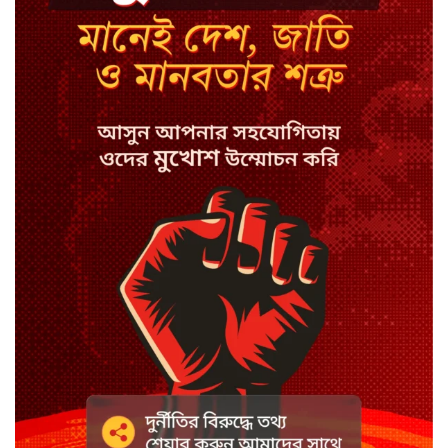
সালাহ
কপিল শর্মার অডিশনে বাদ পড়ার সেই
গল্প
যুক্তরাজ্যে সামাজিকমাধ্যমের কারফিউ
মানছে না কিশোররা
কটাক্ষ আর বিদ্রূপে জমে উঠেছে
ভ্যান্সের রাজনীতি
সৌদি আরবে হুতি হামলায় শিশুসহ
আহত ১১