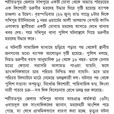
শরীয়তপুর জেলার সখিপুরে একটি ডোবা থেকে অজ্ঞাত পরিচয়ের
এক কিশোরী তরুণীর মরদেহ উদ্ধার ঘিরে সৃষ্টি হয়েছে ব্যাপক
চাঞ্চল্য ও উদ্বেগ। বৃহস্পতিবার (২৬ জুন) রাত সাড়ে ৮টার দিকে
সখিপুর ইউনিয়নের ১ নম্বর ওয়ার্ডের আলী আশরাফ বেপারি কান্দি
এলাকায় স্থানীয়রা একটি ডোবায় মরদেহ ভাসতে দেখে থানায়
খবর দেয়। পরে সখিপুর থানা পুলিশ ঘটনাস্থলে গিয়ে তরুণীর
মরদেহ উদ্ধার করে।
এ ঘটনাটি সামাজিক মাধ্যমে ছড়িয়ে পড়ার পর থেকেই স্থানীয়
জনগণের মধ্যে ব্যাপক আলোড়ন সৃষ্টি হয়েছে। পুলিশ বলছে,
নিহত তরুণীর বয়স আনুমানিক ১৫ থেকে ১৬ বছর। তাকে চেনার
মতো কোনো সরাসরি আলামত পাওয়া যায়নি, ফলে
তাৎক্ষণিকভাবে তার পরিচয় নিশ্চিত করা যায়নি। তবে তার
পরিচয় উদঘাটনে মাঠে নেমেছে তদন্তকারী দল। ঘটনার পর থেকে
পুলিশ সম্ভাব্য অপমৃত্যু, নিখোঁজ কিশোরী, পারিবারিক দ্বন্দ্ব, কিংবা
নারী পাচার চক্র—সব দিক বিবেচনায় রেখে তদন্ত শুরু করেছে।
শরীয়তপুর জেলার সখিপুর থানার ভারপ্রাপ্ত কর্মকর্তা (ওসি)
ওবায়দুল হক সাংবাদিকদের জানান, মরদেহটি আংশিক পচে
গেছে, যা দেখে প্রাথমিকভাবে ধারণা করা হচ্ছে, মৃত্যুর ঘটনা