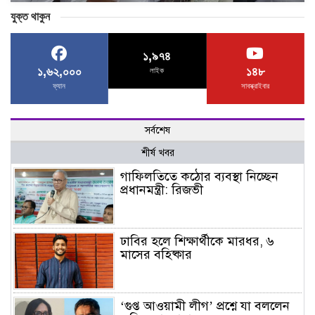
যুক্ত থাকুন
১,৯৭৪
১,৬২,০০০
১৪৮
লাইক
ফ্যান
সাবস্ক্রাইবার
সর্বশেষ
শীর্ষ খবর
গাফিলতিতে কঠোর ব্যবস্থা নিচ্ছেন
প্রধানমন্ত্রী: রিজভী
ঢাবির হলে শিক্ষার্থীকে মারধর, ৬
মাসের বহিষ্কার
‘গুপ্ত আওয়ামী লীগ’ প্রশ্নে যা বললেন