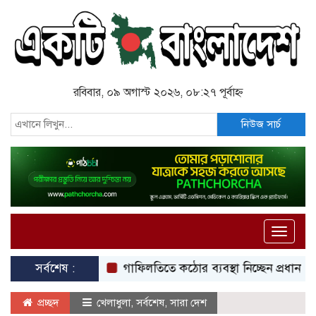
রবিবার, ০৯ অগাস্ট ২০২৬, ০৮:২৭ পূর্বাহ্ন
নিউজ সার্চ
Toggle
naviga
সর্বশেষ :
গাফিলতিতে কঠোর ব্যবস্থা নিচ্ছেন প্রধানমন্ত্রী: রিজভী
প্রচ্ছদ
খেলাধুলা
,
সর্বশেষ
,
সারা দেশ