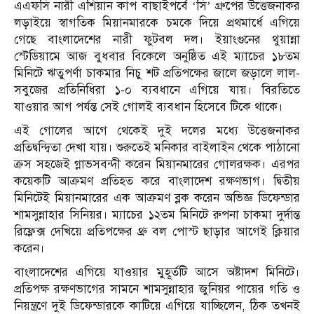
এএফসি নারী এশিয়ান কাপ বাছাইপর্বে ‘সি’ গ্রুপের উত্তেজনাকর
লড়াইয়ে স্বাগতিক মিয়ানমারকে চমকে দিয়ে প্রথমার্ধে এগিয়ে
গেছে বাংলাদেশের নারী ফুটবল দল। ইয়াংগুনের থুয়ান্না
স্টেডিয়ামে আজ বুধবার বিকেলে অনুষ্ঠিত এই ম্যাচের ১৮তম
মিনিটে ঋতুপর্ণা চাকমার নিচু শট প্রতিপক্ষের জালে জড়ালে লাল-
সবুজের প্রতিনিধিরা ১-০ ব্যবধানে এগিয়ে যায়। বিরতিতে
যাওয়ার আগ পর্যন্ত সেই গোলই ব্যবধান হিসেবে টিকে থাকে।
এই গোলের আগে থেকেই দুই দলের মধ্যে উত্তেজনাকর
প্রতিদ্বন্দ্বিতা দেখা যায়। শুরুতেই মনিকার বাইলাইন থেকে পাঠানো
ক্রস সহজেই গ্লাভসবন্দী করেন মিয়ানমারের গোলরক্ষক। এরপর
কয়েকটি আক্রমণ প্রতিহত করে বাংলাদেশ রক্ষণভাগ। দ্বিতীয়
মিনিটেই মিয়ানমারের এক আক্রমণ ব্লক করেন অভিজ্ঞ ডিফেন্ডার
শামসুন্নাহার সিনিয়র। ম্যাচের ১২তম মিনিটে রুপনা চাকমা দুর্দান্ত
রিফ্লেক্স দেখিয়ে প্রতিপক্ষের থ্রু বল পোস্ট ছাড়ার আগেই ক্লিয়ার
করেন।
বাংলাদেশের এগিয়ে যাওয়ার মুহূর্তটি আসে অষ্টাদশ মিনিটে।
প্রতিপক্ষ রক্ষণভাগের সামনে শামসুন্নাহার জুনিয়র পায়ের গতি ও
নিয়ন্ত্রণে দুই ডিফেন্ডারকে কাটিয়ে এগিয়ে যাচ্ছিলেন, ঠিক তখনই