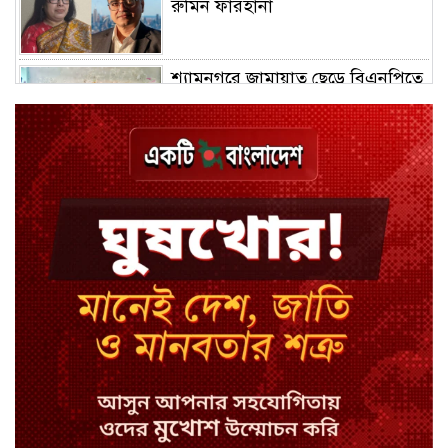
রুমিন ফারহানা
শ্যামনগরে জামায়াত ছেড়ে বিএনপিতে
যোগ দিলেন ১২ কর্মী
ঢাকায় হালকা বৃষ্টির সম্ভাবনা, বাড়তে
পারে তাপমাত্রা
মন্ত্রী-এমপিদের উপস্থিতিতে ইউএনওর
আইফোন চুরি
সিরাজগঞ্জে বাস ট্রাক দুর্ঘটনা, চালকসহ
নিহত ২
স্পিকারের নামে জাল ডিও, প্রতারণার