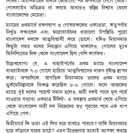
শিবির। মিয়ানমারের একটি জোরালো শট ক্রসবারে লেগে ফেরে।
গোললাইন অতিক্রম না করায় আবারও স্বস্তির নিশ্বাস ফেলে
বাংলাদেশের মেয়েরা।
ম্যাচের প্রথমার্ধে রক্ষণভাগ ও গোলরক্ষকের একাগ্রতা, ঋতুপর্ণার
নিখুঁত লক্ষ্যভেদ এবং ফরোয়ার্ডদের ধারালো উপস্থিতি পুরো
বাংলাদেশ দলকে আত্মবিশ্বাসী করে তোলে। যদিও মিয়ানমার
কিছুটা সময় বলের নিয়ন্ত্রণে এগিয়ে থাকলেও, গোলের মুখে
ফিনিশিংয়ের দিক থেকে বাংলাদেশ ছিল বেশি কার্যকর।
উল্লেখযোগ্য যে, এ বাছাইপর্বের প্রথম ম্যাচে বাংলাদেশ
বাহরাইনকে ৭-০ গোলে হারিয়ে আত্মবিশ্বাসের দারুণ দৃষ্টান্ত স্থাপন
করে। অপরদিকে, স্বাগতিক মিয়ানমার তাদের প্রথম ম্যাচে
তুর্কমেনিস্তানকে বিধ্বস্ত করেছিল ৮-০ গোলে। ফলে আজকের
ম্যাচে দুই দলের পয়েন্ট সমান হলেও, জয়ী দলই পাবে মূল পর্বে
যাওয়ার সম্ভাব্য একমাত্র টিকিট। এ অবস্থায় প্রথমার্ধ শেষে এগিয়ে
থেকে বাংলাদেশ নারী দল নিজেদের স্বপ্ন পূরণের পথে এক ধাপ
এগিয়ে গেল।
দ্বিতীয়ার্ধে কি তারা এই লিড ধরে রাখতে পারবে? নাকি মিয়ানমার
ঘুরে দাঁড়াবে ঘরের মাঠে? এমন উত্তেজনার মধ্যেই অপেক্ষা করছে