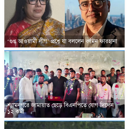
‘গুপ্ত আওয়ামী লীগ’ প্রশ্নে যা বললেন রুমিন ফারহানা
শ্যামনগরে জামায়াত ছেড়ে বিএনপিতে যোগ দিলেন
১২ কর্মী