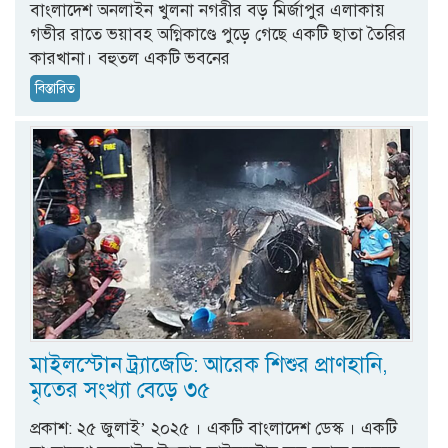
বাংলাদেশ অনলাইন খুলনা নগরীর বড় মির্জাপুর এলাকায়
গভীর রাতে ভয়াবহ অগ্নিকাণ্ডে পুড়ে গেছে একটি ছাতা তৈরির
কারখানা। বহুতল একটি ভবনের
বিস্তারিত
মাইলস্টোন ট্র্যাজেডি: আরেক শিশুর প্রাণহানি,
মৃতের সংখ্যা বেড়ে ৩৫
প্রকাশ: ২৫ জুলাই’ ২০২৫ । একটি বাংলাদেশ ডেস্ক । একটি