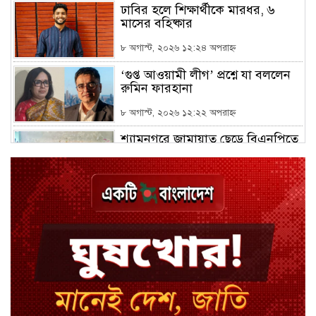
ঢাবির হলে শিক্ষার্থীকে মারধর, ৬
মাসের বহিষ্কার
৮ অগাস্ট, ২০২৬ ১২:২৪ অপরাহ্ন
‘গুপ্ত আওয়ামী লীগ’ প্রশ্নে যা বললেন
রুমিন ফারহানা
৮ অগাস্ট, ২০২৬ ১২:২২ অপরাহ্ন
শ্যামনগরে জামায়াত ছেড়ে বিএনপিতে
যোগ দিলেন ১২ কর্মী
৮ অগাস্ট, ২০২৬ ১২:১৮ অপরাহ্ন
ঢাকায় হালকা বৃষ্টির সম্ভাবনা, বাড়তে
পারে তাপমাত্রা
৮ অগাস্ট, ২০২৬ ১২:১১ অপরাহ্ন
মন্ত্রী-এমপিদের উপস্থিতিতে ইউএনওর
আইফোন চুরি
৮ অগাস্ট, ২০২৬ ১২:০৭ অপরাহ্ন