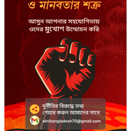
সিরাজগঞ্জে বাস ট্রাক দুর্ঘটনা, চালকসহ
নিহত ২
৮ অগাস্ট, ২০২৬ ১২:০১ অপরাহ্ন
স্পিকারের নামে জাল ডিও, প্রতারণার
অভিযোগে এসিল্যান্ডের বিরুদ্ধে মামলা
৭ অগাস্ট, ২০২৬ ৩:২৩ অপরাহ্ন
সাদা না বাদামি চিনি, কোনটি ভালো?
৭ অগাস্ট, ২০২৬ ৩:১৪ অপরাহ্ন
হাসানের ৪ উইকেটের দিনে ধুঁকছে
বাংলাদেশ
৭ অগাস্ট, ২০২৬ ৩:০৮ অপরাহ্ন