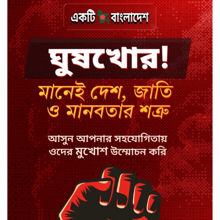
ঢাকায় হালকা বৃষ্টির সম্ভাবনা, বাড়তে
পারে তাপমাত্রা
মন্ত্রী-এমপিদের উপস্থিতিতে ইউএনওর
আইফোন চুরি
সিরাজগঞ্জে বাস ট্রাক দুর্ঘটনা, চালকসহ
নিহত ২
স্পিকারের নামে জাল ডিও, প্রতারণার
অভিযোগে এসিল্যান্ডের বিরুদ্ধে মামলা
সাদা না বাদামি চিনি, কোনটি ভালো?