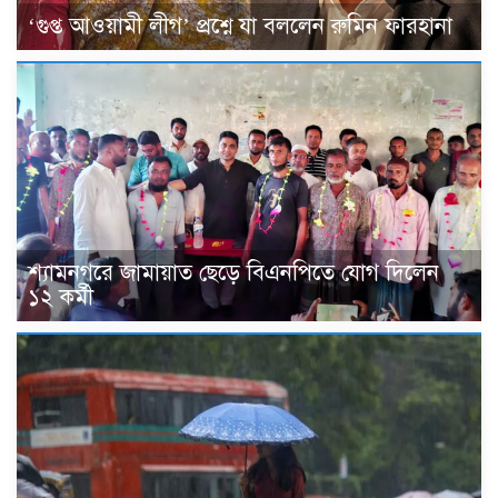
‘গুপ্ত আওয়ামী লীগ’ প্রশ্নে যা বললেন রুমিন ফারহানা
শ্যামনগরে জামায়াত ছেড়ে বিএনপিতে যোগ দিলেন
১২ কর্মী