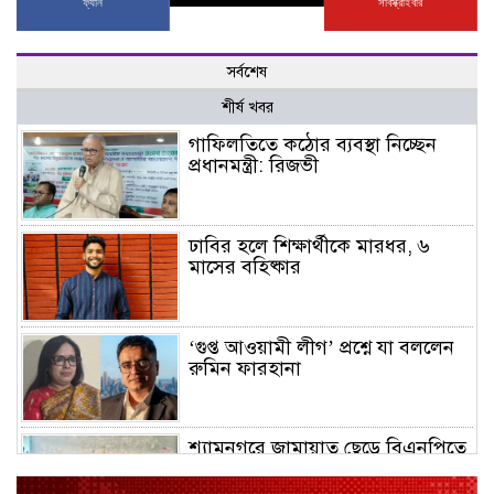
ফ্যান
সাবস্ক্রাইবার
সর্বশেষ
শীর্ষ খবর
গাফিলতিতে কঠোর ব্যবস্থা নিচ্ছেন
প্রধানমন্ত্রী: রিজভী
ঢাবির হলে শিক্ষার্থীকে মারধর, ৬
মাসের বহিষ্কার
‘গুপ্ত আওয়ামী লীগ’ প্রশ্নে যা বললেন
রুমিন ফারহানা
শ্যামনগরে জামায়াত ছেড়ে বিএনপিতে
যোগ দিলেন ১২ কর্মী