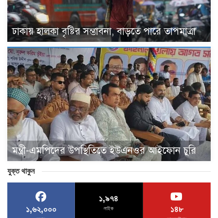
ঢাকায় হালকা বৃষ্টির সম্ভাবনা, বাড়তে পারে তাপমাত্রা
মন্ত্রী-এমপিদের উপস্থিতিতে ইউএনওর আইফোন চুরি
যুক্ত থাকুন
১,৯৭৪
১,৬২,০০০
১৪৮
লাইক