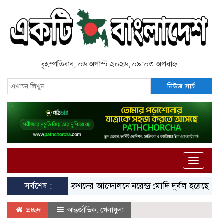
বৃহস্পতিবার, ০৬ অগাস্ট ২০২৬, ০৯:০৩ অপরাহ্ন
নিউজ সার্চ
Toggle
naviga
সর্বশেষ :
তরুণদের আন্দোলনে নরেন্দ্র মোদি দুর্বল হয়েছেন: সোনম
প্রচ্ছদ
আন্তর্জাতিক
,
খেলাধুলা