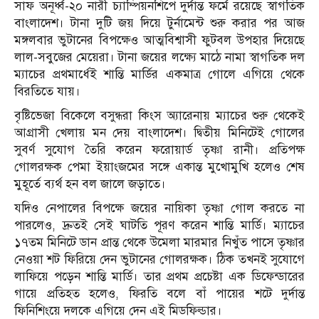
সাফ অনূর্ধ্ব-২০ নারী চ্যাম্পিয়নশিপে দুর্দান্ত ফর্মে রয়েছে স্বাগতিক
বাংলাদেশ। টানা দুটি জয় দিয়ে টুর্নামেন্ট শুরু করার পর আজ
মঙ্গলবার ভুটানের বিপক্ষেও আত্মবিশ্বাসী ফুটবল উপহার দিয়েছে
লাল-সবুজের মেয়েরা। টানা জয়ের লক্ষ্যে মাঠে নামা স্বাগতিক দল
ম্যাচের প্রথমার্ধেই শান্তি মার্ডির একমাত্র গোলে এগিয়ে থেকে
বিরতিতে যায়।
বৃষ্টিভেজা বিকেলে বসুন্ধরা কিংস অ্যারেনায় ম্যাচের শুরু থেকেই
আগ্রাসী খেলায় মন দেয় বাংলাদেশ। দ্বিতীয় মিনিটেই গোলের
সুবর্ণ সুযোগ তৈরি করেন ফরোয়ার্ড তৃষ্ণা রানী। প্রতিপক্ষ
গোলরক্ষক পেমা ইয়াংজমের সঙ্গে একান্ত মুখোমুখি হলেও শেষ
মুহূর্তে ব্যর্থ হন বল জালে জড়াতে।
যদিও নেপালের বিপক্ষে জয়ের নায়িকা তৃষ্ণা গোল করতে না
পারলেও, দ্রুতই সেই ঘাটতি পূরণ করেন শান্তি মার্ডি। ম্যাচের
১৭তম মিনিটে ডান প্রান্ত থেকে উমেলা মারমার নিখুঁত পাসে তৃষ্ণার
নেওয়া শট ফিরিয়ে দেন ভুটানের গোলরক্ষক। ঠিক তখনই সুযোগে
লাফিয়ে পড়েন শান্তি মার্ডি। তার প্রথম প্রচেষ্টা এক ডিফেন্ডারের
গায়ে প্রতিহত হলেও, ফিরতি বলে বাঁ পায়ের শটে দুর্দান্ত
ফিনিশিংয়ে দলকে এগিয়ে দেন এই মিডফিল্ডার।