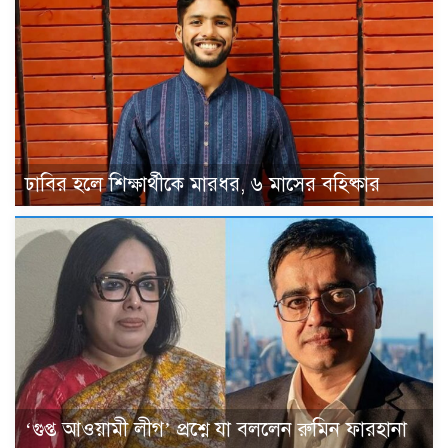
ঢাবির হলে শিক্ষার্থীকে মারধর, ৬ মাসের বহিষ্কার
‘গুপ্ত আওয়ামী লীগ’ প্রশ্নে যা বললেন রুমিন ফারহানা