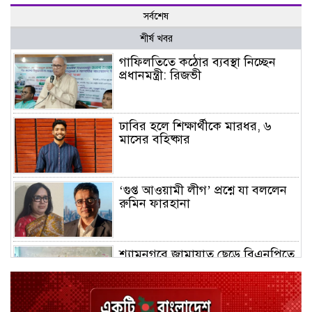
সর্বশেষ
শীর্ষ খবর
গাফিলতিতে কঠোর ব্যবস্থা নিচ্ছেন
প্রধানমন্ত্রী: রিজভী
ঢাবির হলে শিক্ষার্থীকে মারধর, ৬
মাসের বহিষ্কার
‘গুপ্ত আওয়ামী লীগ’ প্রশ্নে যা বললেন
রুমিন ফারহানা
শ্যামনগরে জামায়াত ছেড়ে বিএনপিতে
যোগ দিলেন ১২ কর্মী