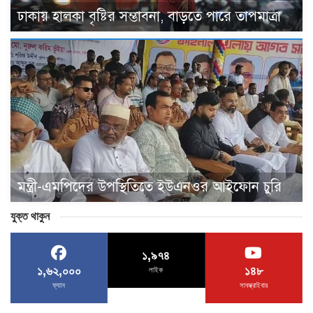
ঢাকায় হালকা বৃষ্টির সম্ভাবনা, বাড়তে পারে তাপমাত্রা
মন্ত্রী-এমপিদের উপস্থিতিতে ইউএনওর আইফোন চুরি
যুক্ত থাকুন
১,৯৭৪
১,৬২,০০০
১৪৮
লাইক
ফ্যান
সাবস্ক্রাইবার