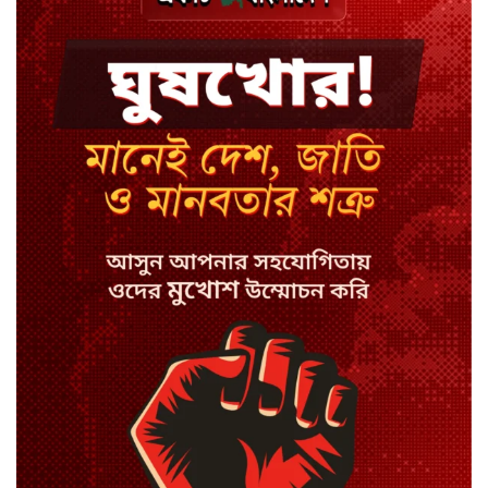
ঢাকায় হালকা বৃষ্টির সম্ভাবনা, বাড়তে
পারে তাপমাত্রা
মন্ত্রী-এমপিদের উপস্থিতিতে ইউএনওর
আইফোন চুরি
সিরাজগঞ্জে বাস ট্রাক দুর্ঘটনা, চালকসহ
নিহত ২
স্পিকারের নামে জাল ডিও, প্রতারণার
অভিযোগে এসিল্যান্ডের বিরুদ্ধে মামলা
সাদা না বাদামি চিনি, কোনটি ভালো?