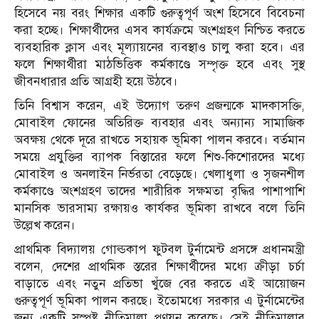
হিসেবে নয় বরং শিক্ষার একটি গুরুত্বপূর্ণ অংশ হিসেবে বিবেচনা
করা হচ্ছে। শিক্ষার্থীদের এসব কার্যক্রমে অংশগ্রহণ নিশ্চিত করতে
ব্যবহারিক ক্লাস এবং মূল্যায়নের ব্যবস্থাও চালু করা হবে। এর
ফলে শিক্ষার্থীরা মাঠভিত্তিক কর্মকাণ্ডে সম্পৃক্ত হবে এবং সুস্থ
জীবনধারার প্রতি আগ্রহী হয়ে উঠবে।
তিনি বিশ্বাস করেন, এই উদ্যোগ তরুণ প্রজন্মকে মাদকাসক্তি,
মোবাইল ফোনের অতিরিক্ত ব্যবহার এবং অন্যান্য সামাজিক
অবক্ষয় থেকে দূরে রাখতে সহায়ক ভূমিকা পালন করবে। বর্তমান
সময়ে প্রযুক্তির ব্যাপক বিস্তারের ফলে শিশু-কিশোরদের মধ্যে
মোবাইল ও অনলাইন নির্ভরতা বেড়েছে। খেলাধুলা ও সৃজনশীল
কর্মকাণ্ডে অংশগ্রহণ তাদের শারীরিক সক্ষমতা বৃদ্ধির পাশাপাশি
মানসিক ভারসাম্য রক্ষায়ও কার্যকর ভূমিকা রাখবে বলে তিনি
উল্লেখ করেন।
প্রাথমিক বিদ্যালয় গোল্ডকাপ ফুটবল টুর্নামেন্ট প্রসঙ্গে প্রধানমন্ত্রী
বলেন, দেশের প্রাথমিক স্তরের শিক্ষার্থীদের মধ্যে ক্রীড়া চর্চা
বাড়াতে এবং নতুন প্রতিভা খুঁজে বের করতে এই আয়োজন
গুরুত্বপূর্ণ ভূমিকা পালন করছে। ইতোমধ্যে সরকার এ টুর্নামেন্টের
জন্য একটি সুস্পষ্ট নীতিমালা প্রণয়ন করেছে। সেই নীতিমালার