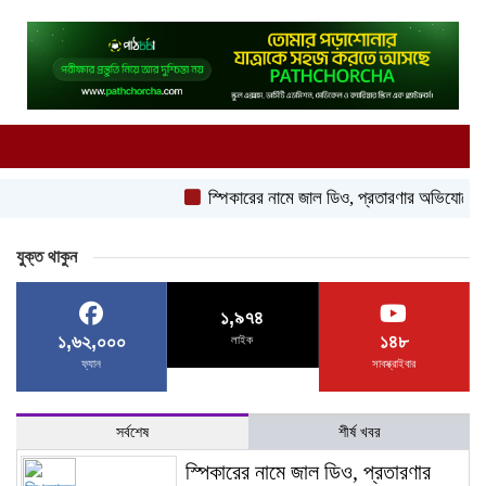
স্পিকারের নামে জাল ডিও, প্রতারণার অভিযোগে এসিল্যান্
যুক্ত থাকুন
১,৯৭৪
১,৬২,০০০
১৪৮
লাইক
ফ্যান
সাবস্ক্রাইবার
সর্বশেষ
শীর্ষ খবর
স্পিকারের নামে জাল ডিও, প্রতারণার