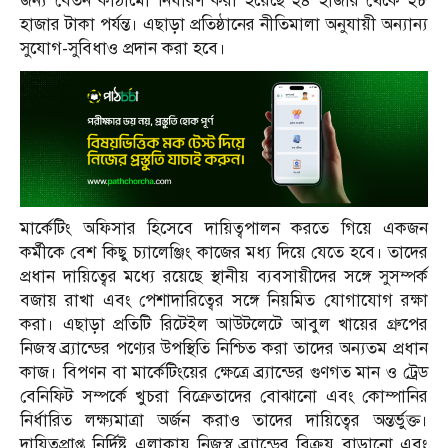
জন্য বেতন কাঠামো নির্ধারণ করা হয়েছে ২৪ হাজার থেকে ২৮
হাজার টাকা পর্যন্ত। এছাড়া প্রতিষ্ঠানের নীতিমালা অনুযায়ী অন্যান্য
সুযোগ-সুবিধাও প্রদান করা হবে।
মার্কেটিং অফিসার হিসেবে দায়িত্বপালন করতে গিয়ে একজন
কর্মীকে বেশ কিছু চ্যালেঞ্জিং কাজের মধ্য দিয়ে যেতে হবে। তাদের
প্রধান দায়িত্বের মধ্যে রয়েছে স্থানীয় ব্যবসায়ীদের সঙ্গে সুসম্পর্ক
বজায় রাখা এবং পেশাদারিত্বের সঙ্গে নিয়মিত যোগাযোগ রক্ষা
করা। এছাড়া প্রতিটি রিটেইল আউটলেটে আবুল খায়ের গ্রুপের
নিজস্ব ব্র্যান্ডের পণ্যের উপস্থিতি নিশ্চিত করা তাদের অন্যতম প্রধান
কাজ। বিপণন বা মার্কেটিংয়ের ক্ষেত্রে ব্র্যান্ডের গুণগত মান ও ট্রেড
বেনিফিট সম্পর্কে খুচরা বিক্রেতাদের বোঝানো এবং কোম্পানির
নির্ধারিত লক্ষ্যমাত্রা অর্জন করাও তাদের দায়িত্বের অন্তর্ভুক্ত।
দায়িত্বপ্রাপ্ত নির্দিষ্ট এলাকায় নিজস্ব ব্র্যান্ডের বিক্রয় বাড়ানো এবং