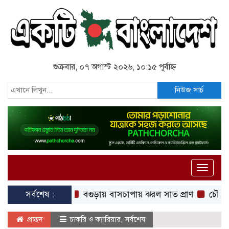
শুক্রবার, ০৭ অগাস্ট ২০২৬, ১০:১৫ পূর্বাহ্ন
নিউজ সার্চ
Toggle
naviga
সর্বশেষ :
বগুড়ায় বাসচাপায় ঝরল সাত প্রাণ
চৌমুহনীতে বিএ
প্রচ্ছদ
চাকরি ও ক্যারিয়ার
,
সর্বশেষ