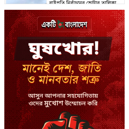
রাষ্ট্রপতি নির্বাচনের ভোটার তালিকা
ইসিতে
দেশে ফিরলে হাসিনাকে যেতে হবে
জেলে: সোহেল তাজ
খোকসায় পরিচয় নিশ্চিত করে বিএনপি
নেতার ওপর হামলা
শেখ পরিবারের সবাই নিরাপদে বাইরে,
কারাগারে দলের কর্মীরা
ইবির ৪৪ শিক্ষকের বিরুদ্ধে
রাষ্ট্রবিরোধিতার তদন্ত কমিটি