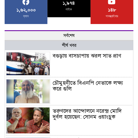
১,৯৭৪
১,৬২,০০০
১৪৮
লাইক
ফ্যান
সাবস্ক্রাইবার
সর্বশেষ
শীর্ষ খবর
বগুড়ায় বাসচাপায় ঝরল সাত প্রাণ
চৌমুহনীতে বিএনপি নেতাকে লক্ষ্য
করে গুলি
তরুণদের আন্দোলনে নরেন্দ্র মোদি
দুর্বল হয়েছেন: সোনম ওয়াংচুক