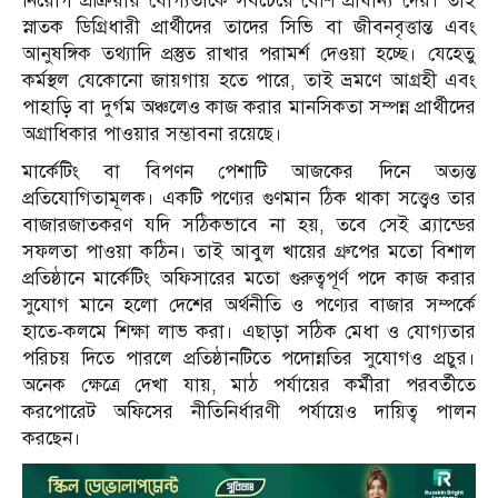
নিয়োগ প্রক্রিয়ায় যোগ্যতাকে সবচেয়ে বেশি প্রাধান্য দেয়। তাই
স্নাতক ডিগ্রিধারী প্রার্থীদের তাদের সিভি বা জীবনবৃত্তান্ত এবং
আনুষঙ্গিক তথ্যাদি প্রস্তুত রাখার পরামর্শ দেওয়া হচ্ছে। যেহেতু
কর্মস্থল যেকোনো জায়গায় হতে পারে, তাই ভ্রমণে আগ্রহী এবং
পাহাড়ি বা দুর্গম অঞ্চলেও কাজ করার মানসিকতা সম্পন্ন প্রার্থীদের
অগ্রাধিকার পাওয়ার সম্ভাবনা রয়েছে।
মার্কেটিং বা বিপণন পেশাটি আজকের দিনে অত্যন্ত
প্রতিযোগিতামূলক। একটি পণ্যের গুণমান ঠিক থাকা সত্ত্বেও তার
বাজারজাতকরণ যদি সঠিকভাবে না হয়, তবে সেই ব্র্যান্ডের
সফলতা পাওয়া কঠিন। তাই আবুল খায়ের গ্রুপের মতো বিশাল
প্রতিষ্ঠানে মার্কেটিং অফিসারের মতো গুরুত্বপূর্ণ পদে কাজ করার
সুযোগ মানে হলো দেশের অর্থনীতি ও পণ্যের বাজার সম্পর্কে
হাতে-কলমে শিক্ষা লাভ করা। এছাড়া সঠিক মেধা ও যোগ্যতার
পরিচয় দিতে পারলে প্রতিষ্ঠানটিতে পদোন্নতির সুযোগও প্রচুর।
অনেক ক্ষেত্রে দেখা যায়, মাঠ পর্যায়ের কর্মীরা পরবর্তীতে
করপোরেট অফিসের নীতিনির্ধারণী পর্যায়েও দায়িত্ব পালন
করছেন।