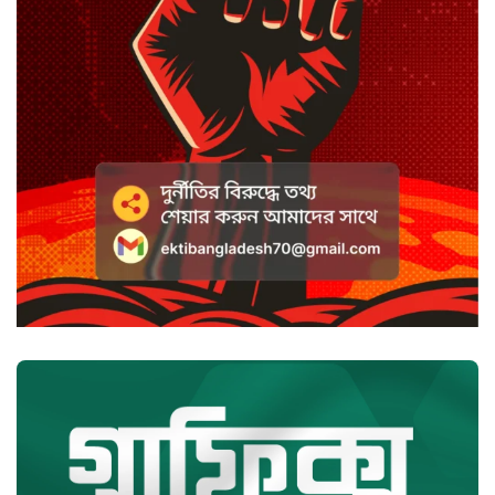
বাংলাদেশে চালু হলো থাই কফি চেইন
ক্যাফে আমাজন
হাসিনাকে সুযোগ দিয়ে সার্বভৌমত্বে
আঘাত: রিজভী