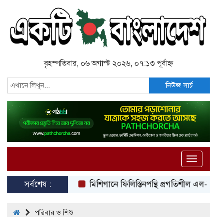
বৃহস্পতিবার, ০৬ অগাস্ট ২০২৬, ০৭:১৩ পূর্বাহ্ন
নিউজ সার্চ
Toggle
naviga
সর্বশেষ :
মিশিগানে ফিলিস্তিনপন্থি প্রগতিশীল এল-সায়
পরিবার ও শিশু