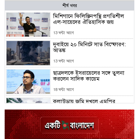
শীর্ষ খবর
মিশিগানে ফিলিস্তিনপন্থি প্রগতিশীল
এল-সায়েদের ঐতিহাসিক জয়
13 ঘণ্টা আগে
দুবাইয়ে ২০ মিনিটে সাত বিস্ফোরণ:
আতঙ্ক
13 ঘণ্টা আগে
ছাত্রদলকে ইসরায়েলের সঙ্গে তুলনা
করলেন সাদিক কায়েম
18 ঘণ্টা আগে
কুলাউড়ায় জমি দখলে এমপির
মধ্যস্থতা নিয়ে নতুন বিতর্ক
18 ঘণ্টা আগে
চুয়াডাঙ্গায় জুলাইয়ের মামলায় ছাত্রলীগ
নেতা গ্রেপ্তার