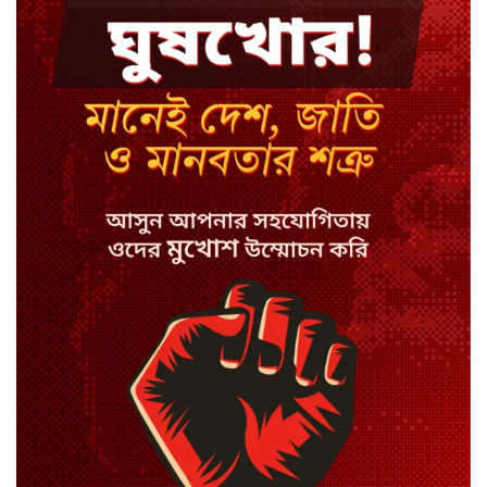
18 ঘণ্টা আগে
নেইমারের খোঁচায় উত্তপ্ত মাঠ, শুনলেন
‘বদমাশ’ গালি
18 ঘণ্টা আগে