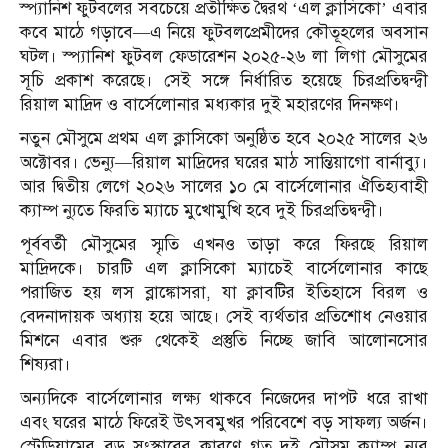
স্প্যানিশ ফুটবলের সবচেয়ে প্রতীক্ষিত দ্বৈরথ ‘এল ক্লাসিকো’ এবার
কবে মাঠে গড়াবে—এ নিয়ে ফুটবলপ্রেমীদের কৌতূহলের অবসান
ঘটল। স্প্যানিশ ফুটবল ফেডারেশন ২০২৫-২৬ লা লিগা মৌসুমের
সূচি প্রকাশ করেছে। সেই সঙ্গে নির্ধারিত হয়েছে চিরপ্রতিদ্বন্দ্বী
রিয়াল মাদ্রিদ ও বার্সেলোনার মধ্যকার দুই মহারণের দিনক্ষণ।
নতুন মৌসুমে প্রথম এল ক্লাসিকো অনুষ্ঠিত হবে ২০২৫ সালের ২৬
অক্টোবর। ভেন্যু—রিয়াল মাদ্রিদের ঘরের মাঠ সান্তিয়াগো বার্নাব্যু।
আর দ্বিতীয় লেগে ২০২৬ সালের ১০ মে বার্সেলোনার ঐতিহ্যবাহী
ক্যাম্প ন্যুতে ফিরতি ম্যাচে মুখোমুখি হবে দুই চিরপ্রতিদ্বন্দ্বী।
পূর্ববর্তী মৌসুমের স্মৃতি এখনও তাড়া করে ফিরছে রিয়াল
মাদ্রিদকে। চারটি এল ক্লাসিকো ম্যাচেই বার্সেলোনার কাছে
পরাজিত হয় লস ব্লাঙ্কোসরা, যা ক্লাবটির ইতিহাসে বিরল ও
বেদনাদায়ক অধ্যায় হয়ে আছে। সেই ব্যর্থতার প্রতিশোধ নেওয়ার
মিশনে এবার শুরু থেকেই প্রস্তুতি নিচ্ছে জাবি আলোনসোর
শিষ্যরা।
অন্যদিকে বার্সেলোনার লক্ষ্য থাকবে নিজেদের দাপট ধরে রাখা
এবং ঘরের মাঠে ফিরেই উৎসবমুখর পরিবেশে বড় সাফল্য অর্জন।
স্টেডিয়ামের বড় সংস্কারের কারণে গত দুই মৌসুম ক্যাম্প ন্যুর