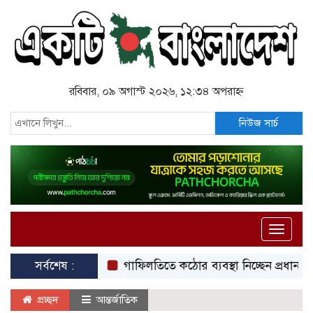
রবিবার, ০৯ অগাস্ট ২০২৬, ১২:৩৪ অপরাহ্ন
নিউজ সার্চ
Toggle
naviga
সর্বশেষ :
গাফিলতিতে কঠোর ব্যবস্থা নিচ্ছেন প্রধানমন্ত্রী: রিজভী
প্রচ্ছদ
আন্তর্জাতিক