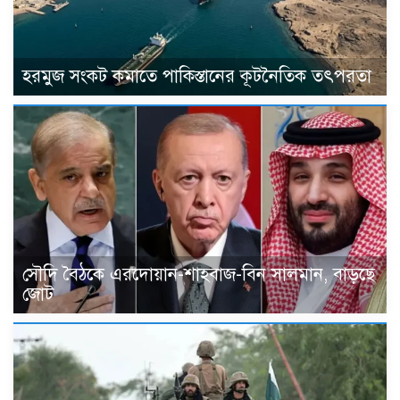
হরমুজ সংকট কমাতে পাকিস্তানের কূটনৈতিক তৎপরতা
সৌদি বৈঠকে এরদোয়ান-শাহবাজ-বিন সালমান, বাড়ছে
জোট