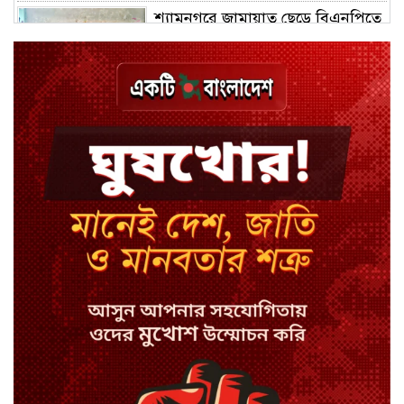
শ্যামনগরে জামায়াত ছেড়ে বিএনপিতে
যোগ দিলেন ১২ কর্মী
ঢাকায় হালকা বৃষ্টির সম্ভাবনা, বাড়তে
পারে তাপমাত্রা
মন্ত্রী-এমপিদের উপস্থিতিতে ইউএনওর
আইফোন চুরি
সিরাজগঞ্জে বাস ট্রাক দুর্ঘটনা, চালকসহ
নিহত ২
স্পিকারের নামে জাল ডিও, প্রতারণার
অভিযোগে এসিল্যান্ডের বিরুদ্ধে মামলা