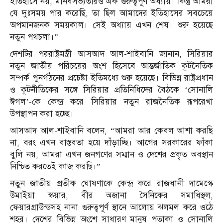
ইতিহাসে নয়, মানবসভ্যতারও এক গুরুত্বপূর্ণ অধ্যায়। কিন্তু আমরা
যে দুঃসময় পার করেছি, তা ছিল আমাদের ইতিহাসের সবচেয়ে
অপমানজনক সময়কাল। সেই অধ্যায় এখন শেষ। শুরু হয়েছে
নতুন পথচলা।”
দেশটির পররাষ্ট্রমন্ত্রী আসআদ আল-শাইবানি জানান, সিরিয়ার
নতুন জাতীয় পরিচয়ের অংশ হিসেবে আন্তর্জাতিক কূটনৈতিক
সম্পর্ক পুনর্গঠনের প্রচেষ্টা ইতিমধ্যে শুরু হয়েছে। বিভিন্ন রাষ্ট্রপ্রধান
ও কূটনীতিকের সঙ্গে সিরিয়ার প্রতিনিধিদের বৈঠকে ‘সোনালি
ঈগল’-কে কেন্দ্র করে সিরিয়ার নতুন রাজনৈতিক রূপরেখা
উপস্থাপন করা হচ্ছে।
আসআদ আল-শাইবানি বলেন, “আমরা আর কেবল আশা করছি
না, বরং এখন বাস্তবতা হয়ে দাঁড়াচ্ছি। আগের সরকারের ফাঁকা
বুলি নয়, আমরা এখন জনগণের সম্মান ও দেশের প্রকৃত অবস্থান
নিশ্চিত করতেই কাজ করছি।”
নতুন জাতীয় প্রতীক ঘোষণাকে কেন্দ্র করে রাজধানী দামেস্কে
উমাইয়া স্কয়ার, বীর অজানা সৈনিকের সমাধিস্থল,
ফেয়ারগ্রাউন্ডসহ নানা গুরুত্বপূর্ণ স্থানে আলোয় ঝলমল করে ওঠে
শহর। দেশের বিভিন্ন অংশে সাধারণ মানুষ পতাকা ও সোনালি