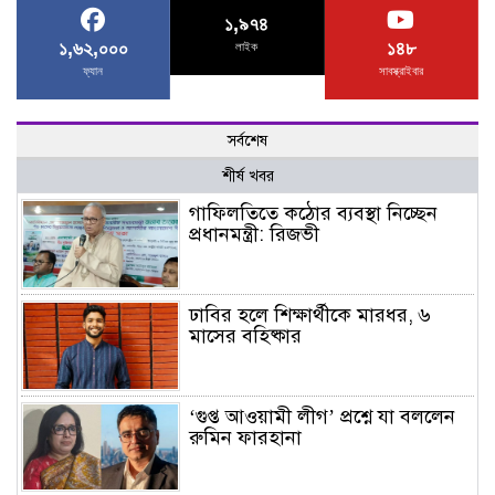
১,৯৭৪
১,৬২,০০০
১৪৮
লাইক
ফ্যান
সাবস্ক্রাইবার
সর্বশেষ
শীর্ষ খবর
গাফিলতিতে কঠোর ব্যবস্থা নিচ্ছেন
প্রধানমন্ত্রী: রিজভী
ঢাবির হলে শিক্ষার্থীকে মারধর, ৬
মাসের বহিষ্কার
‘গুপ্ত আওয়ামী লীগ’ প্রশ্নে যা বললেন
রুমিন ফারহানা