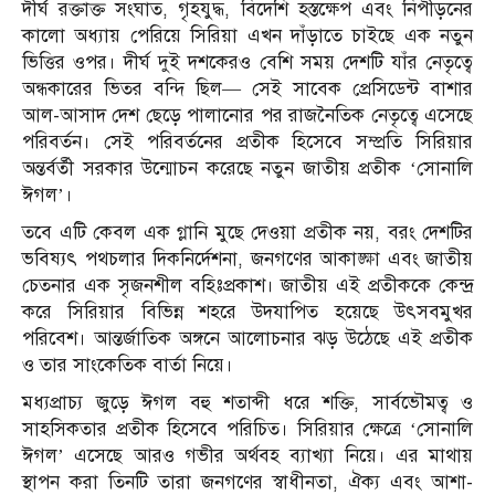
দীর্ঘ রক্তাক্ত সংঘাত, গৃহযুদ্ধ, বিদেশি হস্তক্ষেপ এবং নিপীড়নের
কালো অধ্যায় পেরিয়ে সিরিয়া এখন দাঁড়াতে চাইছে এক নতুন
ভিত্তির ওপর। দীর্ঘ দুই দশকেরও বেশি সময় দেশটি যাঁর নেতৃত্বে
অন্ধকারের ভিতর বন্দি ছিল— সেই সাবেক প্রেসিডেন্ট বাশার
আল-আসাদ দেশ ছেড়ে পালানোর পর রাজনৈতিক নেতৃত্বে এসেছে
পরিবর্তন। সেই পরিবর্তনের প্রতীক হিসেবে সম্প্রতি সিরিয়ার
অন্তর্বর্তী সরকার উন্মোচন করেছে নতুন জাতীয় প্রতীক ‘সোনালি
ঈগল’।
তবে এটি কেবল এক গ্লানি মুছে দেওয়া প্রতীক নয়, বরং দেশটির
ভবিষ্যৎ পথচলার দিকনির্দেশনা, জনগণের আকাঙ্ক্ষা এবং জাতীয়
চেতনার এক সৃজনশীল বহিঃপ্রকাশ। জাতীয় এই প্রতীককে কেন্দ্র
করে সিরিয়ার বিভিন্ন শহরে উদযাপিত হয়েছে উৎসবমুখর
পরিবেশ। আন্তর্জাতিক অঙ্গনে আলোচনার ঝড় উঠেছে এই প্রতীক
ও তার সাংকেতিক বার্তা নিয়ে।
মধ্যপ্রাচ্য জুড়ে ঈগল বহু শতাব্দী ধরে শক্তি, সার্বভৌমত্ব ও
সাহসিকতার প্রতীক হিসেবে পরিচিত। সিরিয়ার ক্ষেত্রে ‘সোনালি
ঈগল’ এসেছে আরও গভীর অর্থবহ ব্যাখ্যা নিয়ে। এর মাথায়
স্থাপন করা তিনটি তারা জনগণের স্বাধীনতা, ঐক্য এবং আশা-