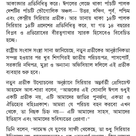
আকাঙ্ক্ষার প্রতিনিধিত্ব করে। ঈগলের লেজে থাকা পাঁচটি পালক
দেশটির পাঁচটি ভৌগোলিক অঞ্চল— উত্তর, দক্ষিণ, পূর্ব, পশ্চিম
এবং কেন্দ্রীয় সিরিয়ার প্রতীক। আর ডানায় থাকা ১৪টি পালক
সিরিয়ার ১৪টি প্রদেশের প্রতিনিধিত্ব করে, যা গত ১৪ বছরের
বিপ্লব ও প্রতিরোধের বীরত্বগাথার স্মারক হিসেবেও বিবেচিত
হচ্ছে।
রাষ্ট্রীয় সংবাদ সংস্থা সানা জানিয়েছে, নতুন প্রতীকের আনুষ্ঠানিকতা
সম্পন্ন হওয়ার পর খুব শিগগিরই জাতীয় পরিচয়পত্র, পাসপোর্ট,
সরকারি নথিপত্র, মুদ্রা ও অন্যান্য অফিসিয়াল দলিলে এই প্রতীক
ব্যবহার শুরু হবে।
নতুন প্রতীক উন্মোচনের অনুষ্ঠানে সিরিয়ার অন্তর্বর্তী প্রেসিডেন্ট
আহমেদ আল-শারা বলেন, “আজকের এই সোনালি ঈগল শুধুই
একটি প্রতীক নয়, এটি আমাদের জাতির পুনর্জন্ম, একতা ও
ঐতিহ্যের বহিঃপ্রকাশ। আমরা যে পরিচয় বহন করবো এখন
থেকে, তা নিছক চিহ্ন নয়— এটি আমাদের সাহস, আমাদের
ইতিহাস এবং আমাদের ভবিষ্যতের প্রেরণা।”
তিনি বলেন, “দামেস্ক যে যুগের সাক্ষী থেকেছে, তা শুধু সিরিয়ার