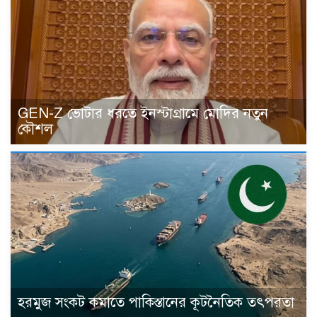
GEN-Z ভোটার ধরতে ইনস্টাগ্রামে মোদির নতুন
কৌশল
হরমুজ সংকট কমাতে পাকিস্তানের কূটনৈতিক তৎপরতা