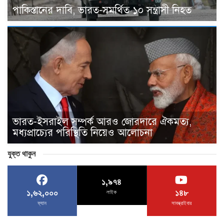
পাকিস্তানের দাবি, ভারত-সমর্থিত ১০ সন্ত্রাসী নিহত
ভারত-ইসরাইল সম্পর্ক আরও জোরদারে ঐকমত্য,
মধ্যপ্রাচ্যের পরিস্থিতি নিয়েও আলোচনা
যুক্ত থাকুন
১,৯৭৪
১,৬২,০০০
১৪৮
লাইক
ফ্যান
সাবস্ক্রাইবার