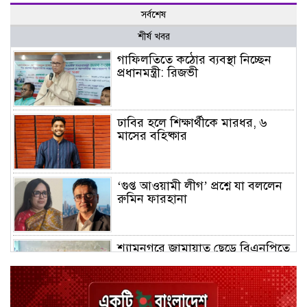
সর্বশেষ
শীর্ষ খবর
গাফিলতিতে কঠোর ব্যবস্থা নিচ্ছেন
প্রধানমন্ত্রী: রিজভী
ঢাবির হলে শিক্ষার্থীকে মারধর, ৬
মাসের বহিষ্কার
‘গুপ্ত আওয়ামী লীগ’ প্রশ্নে যা বললেন
রুমিন ফারহানা
শ্যামনগরে জামায়াত ছেড়ে বিএনপিতে
যোগ দিলেন ১২ কর্মী