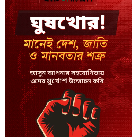
ঢাকায় হালকা বৃষ্টির সম্ভাবনা, বাড়তে
পারে তাপমাত্রা
মন্ত্রী-এমপিদের উপস্থিতিতে ইউএনওর
আইফোন চুরি
সিরাজগঞ্জে বাস ট্রাক দুর্ঘটনা, চালকসহ
নিহত ২
স্পিকারের নামে জাল ডিও, প্রতারণার
অভিযোগে এসিল্যান্ডের বিরুদ্ধে মামলা
সাদা না বাদামি চিনি, কোনটি ভালো?