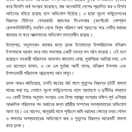
করে বিদেশি অর্থ সংগ্রহ করেছেন, যার অনেকটাই দেশের প্রচলিত কর ও হিসাব
আইনের বাইরে রয়েছে বলে অভিযোগ উঠেছে। এ ছাড়া সূচনা ফাউন্ডেশনের
বিরুদ্ধে বিভিন্ন বেসরকারি ব্যাংকের সিএসআর (কর্পোরেট সোশ্যাল
রেসপনসিবিলিটি) তহবিল থেকে বিপুল পরিমাণ অর্থ গ্রহণের পরে সেটির যথাযথ
ব্যবহার না করে আত্মসাতের অভিযোগ তদন্তাধীন রয়েছে।
উল্লেখ্য, অনুসন্ধান কাজের জন্য দুদক ইতোমধ্যে উপপরিচালক মনিরুল
ইসলামকে প্রধান করে সাত সদস্যের একটি তদন্ত দল গঠন করেছে। এই দলে
রয়েছেন সহকারী পরিচালক আফনান জান্নাত কেয়া, মুবাশ্বিরা আতিয়া তমা, এস
এম রাশেদুল হাসান, এ কে এম মুর্তজা আলী সাগর, মনিরুল ইসলাম এবং
উপসহকারী পরিচালক আব্দুল্লাহ আল মামুন।
দুদক আরও জানিয়েছে, চলতি বছরের মার্চ মাসে পুতুলের বিরুদ্ধে দুইটি মামলা
দায়ের করা হয়, যেখানে সূচনা ফাউন্ডেশনের নামে প্রতারণা ও দুর্নীতির মাধ্যমে
৩৩ কোটি টাকার অনুদান সংগ্রহ এবং বিশ্ব স্বাস্থ্য সংস্থার দক্ষিণ-পূর্ব এশিয়ার
আঞ্চলিক পরিচালক পদ অর্জনের জন্য রাষ্ট্রীয় সম্পদের অপব্যবহারের অভিযোগ
আনা হয়। এর আগেও, জানুয়ারি মাসে পূর্বাচলে জমি বরাদ্দের ক্ষেত্রে তথ্য গোপন
ও ক্ষমতার অপব্যবহারের অভিযোগে জয় ও পুতুলের বিরুদ্ধে আরেকটি মামলা
করে দুদক।