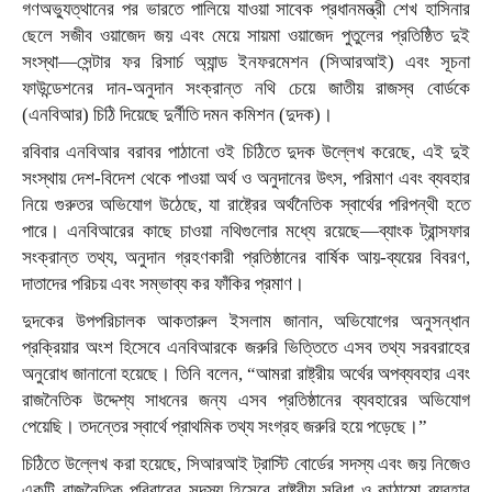
গণঅভ্যুত্থানের পর ভারতে পালিয়ে যাওয়া সাবেক প্রধানমন্ত্রী শেখ হাসিনার
ছেলে সজীব ওয়াজেদ জয় এবং মেয়ে সায়মা ওয়াজেদ পুতুলের প্রতিষ্ঠিত দুই
সংস্থা—সেন্টার ফর রিসার্চ অ্যান্ড ইনফরমেশন (সিআরআই) এবং সূচনা
ফাউন্ডেশনের দান-অনুদান সংক্রান্ত নথি চেয়ে জাতীয় রাজস্ব বোর্ডকে
(এনবিআর) চিঠি দিয়েছে দুর্নীতি দমন কমিশন (দুদক)।
রবিবার এনবিআর বরাবর পাঠানো ওই চিঠিতে দুদক উল্লেখ করেছে, এই দুই
সংস্থায় দেশ-বিদেশ থেকে পাওয়া অর্থ ও অনুদানের উৎস, পরিমাণ এবং ব্যবহার
নিয়ে গুরুতর অভিযোগ উঠেছে, যা রাষ্ট্রের অর্থনৈতিক স্বার্থের পরিপন্থী হতে
পারে। এনবিআরের কাছে চাওয়া নথিগুলোর মধ্যে রয়েছে—ব্যাংক ট্রান্সফার
সংক্রান্ত তথ্য, অনুদান গ্রহণকারী প্রতিষ্ঠানের বার্ষিক আয়-ব্যয়ের বিবরণ,
দাতাদের পরিচয় এবং সম্ভাব্য কর ফাঁকির প্রমাণ।
দুদকের উপপরিচালক আকতারুল ইসলাম জানান, অভিযোগের অনুসন্ধান
প্রক্রিয়ার অংশ হিসেবে এনবিআরকে জরুরি ভিত্তিতে এসব তথ্য সরবরাহের
অনুরোধ জানানো হয়েছে। তিনি বলেন, “আমরা রাষ্ট্রীয় অর্থের অপব্যবহার এবং
রাজনৈতিক উদ্দেশ্য সাধনের জন্য এসব প্রতিষ্ঠানের ব্যবহারের অভিযোগ
পেয়েছি। তদন্তের স্বার্থে প্রাথমিক তথ্য সংগ্রহ জরুরি হয়ে পড়েছে।”
চিঠিতে উল্লেখ করা হয়েছে, সিআরআই ট্রাস্টি বোর্ডের সদস্য এবং জয় নিজেও
একটি রাজনৈতিক পরিবারের সদস্য হিসেবে রাষ্ট্রীয় সুবিধা ও কাঠামো ব্যবহার