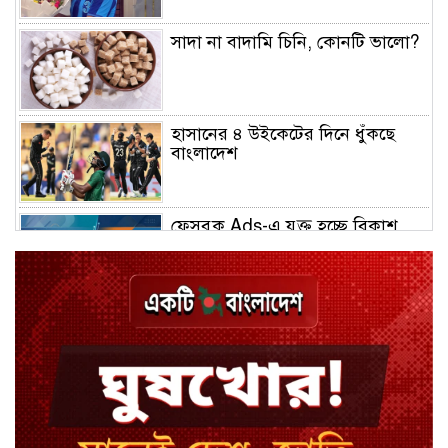
সাদা না বাদামি চিনি, কোনটি ভালো?
হাসানের ৪ উইকেটের দিনে ধুঁকছে
বাংলাদেশ
ফেসবুক Ads-এ যুক্ত হচ্ছে বিকাশ
পেমেন্ট
বিয়ে ভাঙার গুঞ্জনে মুখ খুললেন রণজয়
কেন লিভারপুল ছেড়ে তুরস্কের ক্লাবে
সালাহ