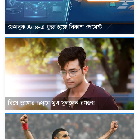
ফেসবুক Ads-এ যুক্ত হচ্ছে বিকাশ পেমেন্ট
বিয়ে ভাঙার গুঞ্জনে মুখ খুললেন রণজয়