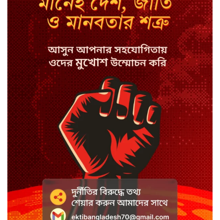
কপিল শর্মার অডিশনে বাদ পড়ার সেই
গল্প
যুক্তরাজ্যে সামাজিকমাধ্যমের কারফিউ
মানছে না কিশোররা
কটাক্ষ আর বিদ্রূপে জমে উঠেছে
ভ্যান্সের রাজনীতি
সৌদি আরবে হুতি হামলায় শিশুসহ
আহত ১১