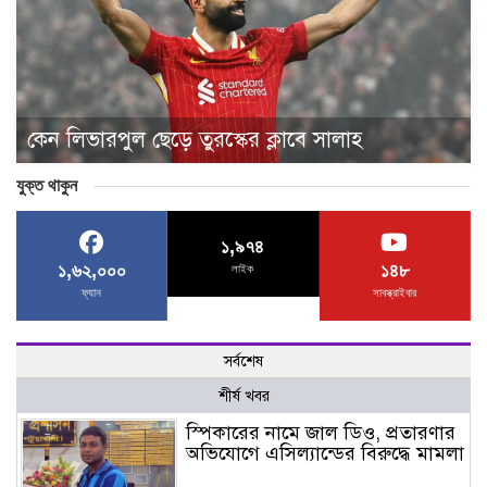
কেন লিভারপুল ছেড়ে তুরস্কের ক্লাবে সালাহ
যুক্ত থাকুন
১,৯৭৪
১,৬২,০০০
১৪৮
লাইক
ফ্যান
সাবস্ক্রাইবার
সর্বশেষ
শীর্ষ খবর
স্পিকারের নামে জাল ডিও, প্রতারণার
অভিযোগে এসিল্যান্ডের বিরুদ্ধে মামলা