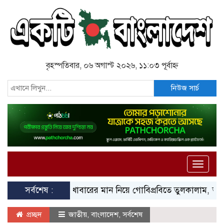
বৃহস্পতিবার, ০৬ অগাস্ট ২০২৬, ১১:০৩ পূর্বাহ্ন
নিউজ সার্চ
Toggle
naviga
সর্বশেষ :
খাবারের মান নিয়ে গোবিপ্রবিতে তুলকালাম, আহত শিক্ষার্
প্রচ্ছদ
জাতীয়
,
বাংলাদেশ
,
সর্বশেষ