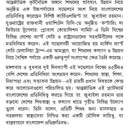
আন্তর্জাতিক কূটনৈতিক অঙ্গনে শিশুদের ভবিষ্যৎ উন্নয়ন নিয়ে
অনুষ্ঠিত এক উচ্চপর্যায়ের সম্মেলনে অংশ নিয়ে বাংলাদেশের
প্রতিনিধিত্ব করেছেন বিশিষ্ট কার্ডিওলজিস্ট ডা. জুবাইদা রহমান।
যুক্তরাষ্ট্রের রাজধানী ওয়াশিংটন ডিসি-তে অনুষ্ঠিত ‘ফস্টারিং দ্য
ফিউচার টুগেদার: গ্লোবাল কোয়ালিশন সামিট’-এ তিনি বিশ্বের
বিভিন্ন দেশের ফার্স্ট লেডি ও রাষ্ট্রনেতাদের সহধর্মিণীদের সঙ্গে
মতবিনিময় করেন। এই সম্মেলনটি আয়োজিত হয় মার্কিন ফার্স্ট
লেডি মেলানিয়া ট্রাম্প-এর আমন্ত্রণে, যা শিশুদের কল্যাণ ও উন্নয়ন
নিয়ে বৈশ্বিক পর্যায়ে একটি গুরুত্বপূর্ণ সংলাপের ক্ষেত্র তৈরি করেছে।
মঙ্গলবার ও বুধবার দুই দিনব্যাপী এই সম্মেলনে বিশ্বের ৪৫টিরও
বেশি দেশের প্রতিনিধিরা অংশগ্রহণ করেন। শিশুদের স্বাস্থ্য, শিক্ষা,
নিরাপত্তা এবং সম্ভাবনা উন্নয়ন—এই চারটি প্রধান বিষয়কে কেন্দ্র
করে আলোচনাগুলো পরিচালিত হয়। আন্তর্জাতিক এই প্ল্যাটফর্মে
বাংলাদেশের প্রতিনিধিত্ব করতে গিয়ে ডা. জুবাইদা রহমান তার
বক্তব্যে দেশের শিশুস্বাস্থ্য ও কল্যাণ খাতে গৃহীত বিভিন্ন উদ্যোগ
তুলে ধরেন। তিনি বলেন, প্রতিটি শিশুর জন্য মানসম্মত ও
সহজলভ্য স্বাস্থ্যসেবা নিশ্চিত করা একটি মৌলিক দায়িত্ব, যা
বাস্তবায়নে বাংলাদেশ প্রতিশ্রুতিবদ্ধ।