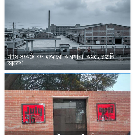
গ্যাস সংকটে বন্ধ হাজারো কারখানা, কমছে রপ্তানি
আদেশ