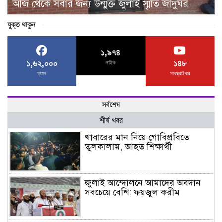
আজ থেকে সবার জন্য উন্মুক্ত জুলাই স্মৃতি জাদুঘর
যুক্ত থাকুন
১,৯৭৪
১,৬২,০০০
১৪৮
লাইক
ফ্যান
সাবস্ক্রাইবার
সর্বশেষ
শীর্ষ খবর
খাবারের মান নিয়ে গোবিপ্রবিতে
তুলকালাম, আহত শিক্ষার্থী
জুলাই আন্দোলনে আমাদের অবদান
সবচেয়ে বেশি: ফয়জুল করীম