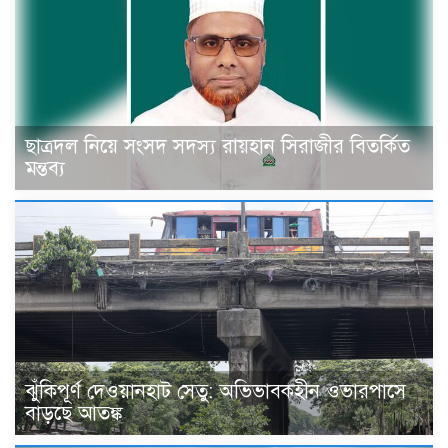
ছাত্রদল নিয়ে সংসদ সদস্য রায়হান সিরাজীর বিতর্কিত
মন্তব্য
ঝুঁকিপূর্ণ দেওয়ানহাট সেতু: অভিভাবকহীন ওভারপাসে
বাড়ছে আতঙ্ক