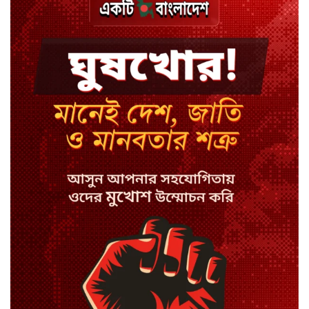
ঢাকায় হালকা বৃষ্টির সম্ভাবনা, বাড়তে
পারে তাপমাত্রা
মন্ত্রী-এমপিদের উপস্থিতিতে ইউএনওর
আইফোন চুরি
সিরাজগঞ্জে বাস ট্রাক দুর্ঘটনা, চালকসহ
নিহত ২
স্পিকারের নামে জাল ডিও, প্রতারণার
অভিযোগে এসিল্যান্ডের বিরুদ্ধে মামলা
সাদা না বাদামি চিনি, কোনটি ভালো?