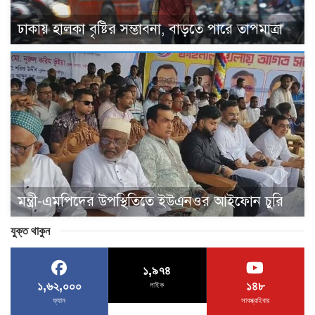
ঢাকায় হালকা বৃষ্টির সম্ভাবনা, বাড়তে পারে তাপমাত্রা
মন্ত্রী-এমপিদের উপস্থিতিতে ইউএনওর আইফোন চুরি
যুক্ত থাকুন
১,৯৭৪
১,৬২,০০০
১৪৮
লাইক
ফ্যান
সাবস্ক্রাইবার