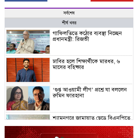
সর্বশেষ
শীর্ষ খবর
গাফিলতিতে কঠোর ব্যবস্থা নিচ্ছেন
প্রধানমন্ত্রী: রিজভী
ঢাবির হলে শিক্ষার্থীকে মারধর, ৬
মাসের বহিষ্কার
‘গুপ্ত আওয়ামী লীগ’ প্রশ্নে যা বললেন
রুমিন ফারহানা
শ্যামনগরে জামায়াত ছেড়ে বিএনপিতে
যোগ দিলেন ১২ কর্মী