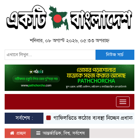
শনিবার, ০৮ অগাস্ট ২০২৬, ০৫:৩৩ অপরাহ্ন
নিউজ সার্চ
Toggle
naviga
সর্বশেষ :
গাফিলতিতে কঠোর ব্যবস্থা নিচ্ছেন প্রধানমন্ত্রী: রিজভী
প্রচ্ছদ
আন্তর্জাতিক
,
বিশ্ব
,
সর্বশেষ