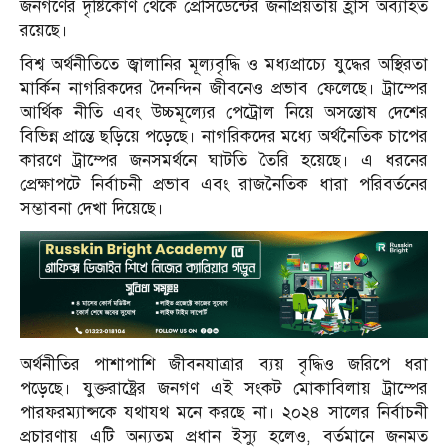
জনগণের দৃষ্টিকোণ থেকে প্রেসিডেন্টের জনপ্রিয়তায় হ্রাস অব্যাহত
রয়েছে।
বিশ্ব অর্থনীতিতে জ্বালানির মূল্যবৃদ্ধি ও মধ্যপ্রাচ্যে যুদ্ধের অস্থিরতা
মার্কিন নাগরিকদের দৈনন্দিন জীবনেও প্রভাব ফেলেছে। ট্রাম্পের
আর্থিক নীতি এবং উচ্চমূল্যের পেট্রোল নিয়ে অসন্তোষ দেশের
বিভিন্ন প্রান্তে ছড়িয়ে পড়েছে। নাগরিকদের মধ্যে অর্থনৈতিক চাপের
কারণে ট্রাম্পের জনসমর্থনে ঘাটতি তৈরি হয়েছে। এ ধরনের
প্রেক্ষাপটে নির্বাচনী প্রভাব এবং রাজনৈতিক ধারা পরিবর্তনের
সম্ভাবনা দেখা দিয়েছে।
অর্থনীতির পাশাপাশি জীবনযাত্রার ব্যয় বৃদ্ধিও জরিপে ধরা
পড়েছে। যুক্তরাষ্ট্রের জনগণ এই সংকট মোকাবিলায় ট্রাম্পের
পারফরম্যান্সকে যথাযথ মনে করছে না। ২০২৪ সালের নির্বাচনী
প্রচারণায় এটি অন্যতম প্রধান ইস্যু হলেও, বর্তমানে জনমত