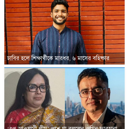
ঢাবির হলে শিক্ষার্থীকে মারধর, ৬ মাসের বহিষ্কার
‘গুপ্ত আওয়ামী লীগ’ প্রশ্নে যা বললেন রুমিন ফারহানা