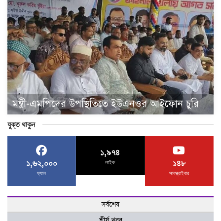
মন্ত্রী-এমপিদের উপস্থিতিতে ইউএনওর আইফোন চুরি
যুক্ত থাকুন
১,৯৭৪
১,৬২,০০০
১৪৮
লাইক
ফ্যান
সাবস্ক্রাইবার
সর্বশেষ
শীর্ষ খবর