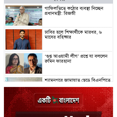
গাফিলতিতে কঠোর ব্যবস্থা নিচ্ছেন
প্রধানমন্ত্রী: রিজভী
ঢাবির হলে শিক্ষার্থীকে মারধর, ৬
মাসের বহিষ্কার
‘গুপ্ত আওয়ামী লীগ’ প্রশ্নে যা বললেন
রুমিন ফারহানা
শ্যামনগরে জামায়াত ছেড়ে বিএনপিতে
যোগ দিলেন ১২ কর্মী
ঢাকায় হালকা বৃষ্টির সম্ভাবনা, বাড়তে
পারে তাপমাত্রা