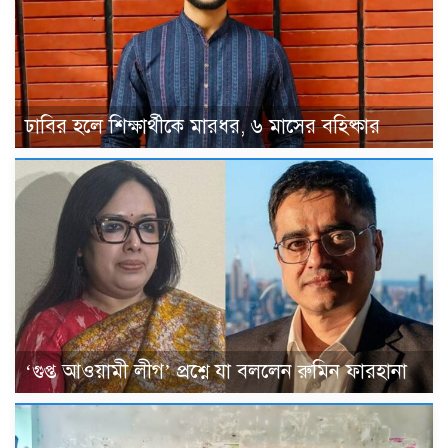
ঢাবির হলে শিক্ষার্থীকে মারধর, ৬ মাসের বহিষ্কার
‘গুপ্ত আওয়ামী লীগ’ প্রশ্নে যা বললেন রুমিন ফারহানা