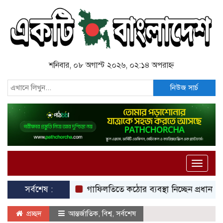
শনিবার, ০৮ অগাস্ট ২০২৬, ০২:১৪ অপরাহ্ন
নিউজ সার্চ
Toggle
naviga
সর্বশেষ :
গাফিলতিতে কঠোর ব্যবস্থা নিচ্ছেন প্রধানমন্ত্রী: রিজভী
প্রচ্ছদ
আন্তর্জাতিক
,
বিশ্ব
,
সর্বশেষ