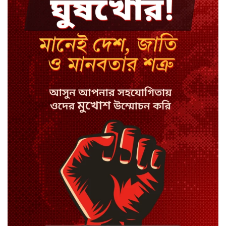
মন্ত্রী-এমপিদের উপস্থিতিতে ইউএনওর
আইফোন চুরি
সিরাজগঞ্জে বাস ট্রাক দুর্ঘটনা, চালকসহ
নিহত ২
স্পিকারের নামে জাল ডিও, প্রতারণার
অভিযোগে এসিল্যান্ডের বিরুদ্ধে মামলা
সাদা না বাদামি চিনি, কোনটি ভালো?
হাসানের ৪ উইকেটের দিনে ধুঁকছে
বাংলাদেশ