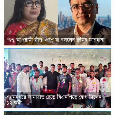
‘গুপ্ত আওয়ামী লীগ’ প্রশ্নে যা বললেন রুমিন ফারহানা
শ্যামনগরে জামায়াত ছেড়ে বিএনপিতে যোগ দিলেন
১২ কর্মী