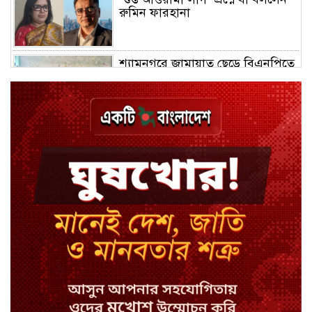
রুমিন ফারহানা
শ্যামনগরে জামায়াত ছেড়ে বিএনপিতে
যোগ দিলেন ১২ কর্মী
ঢাকায় হালকা বৃষ্টির সম্ভাবনা, বাড়তে
পারে তাপমাত্রা
মন্ত্রী-এমপিদের উপস্থিতিতে ইউএনওর
আইফোন চুরি
সিরাজগঞ্জে বাস ট্রাক দুর্ঘটনা, চালকসহ
নিহত ২