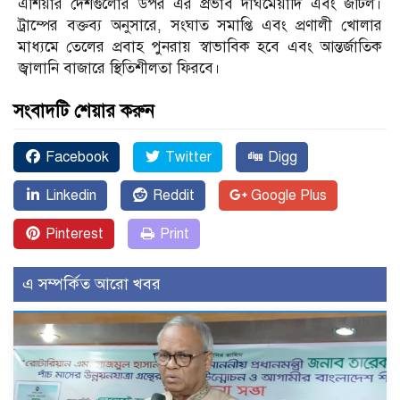
এশিয়ার দেশগুলোর উপর এর প্রভাব দীর্ঘমেয়াদি এবং জটিল।
ট্রাম্পের বক্তব্য অনুসারে, সংঘাত সমাপ্তি এবং প্রণালী খোলার
মাধ্যমে তেলের প্রবাহ পুনরায় স্বাভাবিক হবে এবং আন্তর্জাতিক
জ্বালানি বাজারে স্থিতিশীলতা ফিরবে।
সংবাদটি শেয়ার করুন
Facebook
Twitter
Digg
Linkedin
Reddit
Google Plus
Pinterest
Print
এ সম্পর্কিত আরো খবর