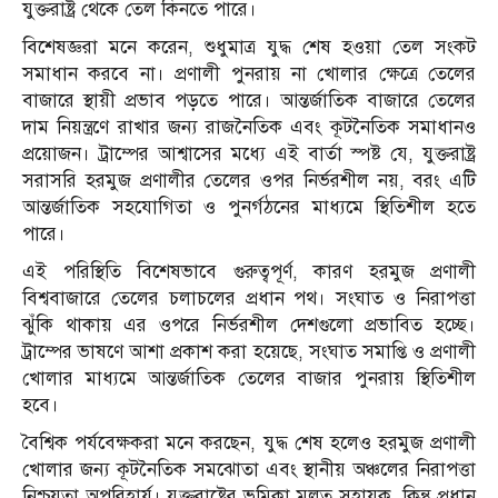
যুক্তরাষ্ট্র থেকে তেল কিনতে পারে।
বিশেষজ্ঞরা মনে করেন, শুধুমাত্র যুদ্ধ শেষ হওয়া তেল সংকট
সমাধান করবে না। প্রণালী পুনরায় না খোলার ক্ষেত্রে তেলের
বাজারে স্থায়ী প্রভাব পড়তে পারে। আন্তর্জাতিক বাজারে তেলের
দাম নিয়ন্ত্রণে রাখার জন্য রাজনৈতিক এবং কূটনৈতিক সমাধানও
প্রয়োজন। ট্রাম্পের আশ্বাসের মধ্যে এই বার্তা স্পষ্ট যে, যুক্তরাষ্ট্র
সরাসরি হরমুজ প্রণালীর তেলের ওপর নির্ভরশীল নয়, বরং এটি
আন্তর্জাতিক সহযোগিতা ও পুনর্গঠনের মাধ্যমে স্থিতিশীল হতে
পারে।
এই পরিস্থিতি বিশেষভাবে গুরুত্বপূর্ণ, কারণ হরমুজ প্রণালী
বিশ্ববাজারে তেলের চলাচলের প্রধান পথ। সংঘাত ও নিরাপত্তা
ঝুঁকি থাকায় এর ওপরে নির্ভরশীল দেশগুলো প্রভাবিত হচ্ছে।
ট্রাম্পের ভাষণে আশা প্রকাশ করা হয়েছে, সংঘাত সমাপ্তি ও প্রণালী
খোলার মাধ্যমে আন্তর্জাতিক তেলের বাজার পুনরায় স্থিতিশীল
হবে।
বৈশ্বিক পর্যবেক্ষকরা মনে করছেন, যুদ্ধ শেষ হলেও হরমুজ প্রণালী
খোলার জন্য কূটনৈতিক সমঝোতা এবং স্থানীয় অঞ্চলের নিরাপত্তা
নিশ্চয়তা অপরিহার্য। যুক্তরাষ্ট্রের ভূমিকা মূলত সহায়ক, কিন্তু প্রধান