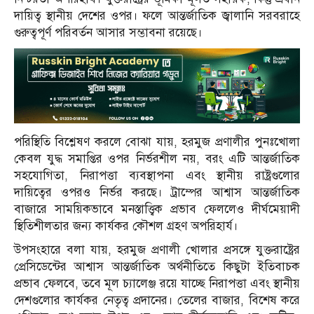
দায়িত্ব স্থানীয় দেশের ওপর। ফলে আন্তর্জাতিক জ্বালানি সরবরাহে
গুরুত্বপূর্ণ পরিবর্তন আসার সম্ভাবনা রয়েছে।
পরিস্থিতি বিশ্লেষণ করলে বোঝা যায়, হরমুজ প্রণালীর পুনঃখোলা
কেবল যুদ্ধ সমাপ্তির ওপর নির্ভরশীল নয়, বরং এটি আন্তর্জাতিক
সহযোগিতা, নিরাপত্তা ব্যবস্থাপনা এবং স্থানীয় রাষ্ট্রগুলোর
দায়িত্বের ওপরও নির্ভর করছে। ট্রাম্পের আশ্বাস আন্তর্জাতিক
বাজারে সাময়িকভাবে মনস্তাত্ত্বিক প্রভাব ফেললেও দীর্ঘমেয়াদী
স্থিতিশীলতার জন্য কার্যকর কৌশল গ্রহণ অপরিহার্য।
উপসংহারে বলা যায়, হরমুজ প্রণালী খোলার প্রসঙ্গে যুক্তরাষ্ট্রের
প্রেসিডেন্টের আশ্বাস আন্তর্জাতিক অর্থনীতিতে কিছুটা ইতিবাচক
প্রভাব ফেলবে, তবে মূল চ্যালেঞ্জ রয়ে যাচ্ছে নিরাপত্তা এবং স্থানীয়
দেশগুলোর কার্যকর নেতৃত্ব প্রদানের। তেলের বাজার, বিশেষ করে