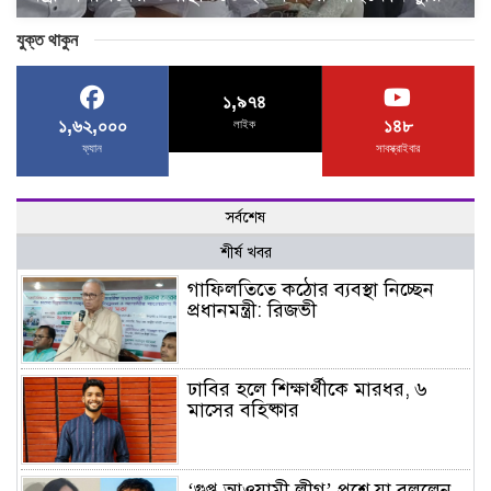
যুক্ত থাকুন
১,৯৭৪
১,৬২,০০০
১৪৮
লাইক
ফ্যান
সাবস্ক্রাইবার
সর্বশেষ
শীর্ষ খবর
গাফিলতিতে কঠোর ব্যবস্থা নিচ্ছেন
প্রধানমন্ত্রী: রিজভী
ঢাবির হলে শিক্ষার্থীকে মারধর, ৬
মাসের বহিষ্কার
‘গুপ্ত আওয়ামী লীগ’ প্রশ্নে যা বললেন