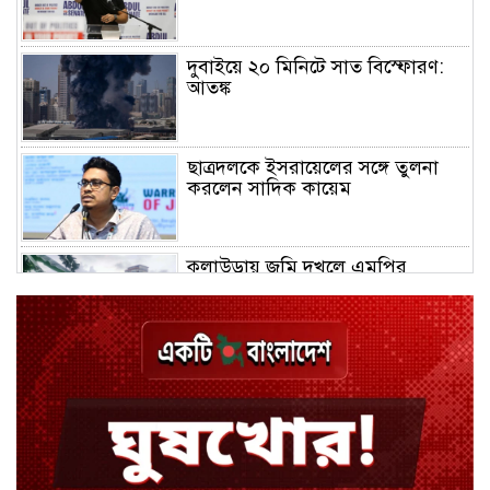
দুবাইয়ে ২০ মিনিটে সাত বিস্ফোরণ:
আতঙ্ক
ছাত্রদলকে ইসরায়েলের সঙ্গে তুলনা
করলেন সাদিক কায়েম
কুলাউড়ায় জমি দখলে এমপির
মধ্যস্থতা নিয়ে নতুন বিতর্ক
চুয়াডাঙ্গায় জুলাইয়ের মামলায় ছাত্রলীগ
নেতা গ্রেপ্তার
নেইমারের খোঁচায় উত্তপ্ত মাঠ, শুনলেন
‘বদমাশ’ গালি