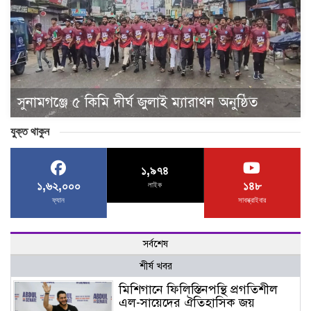
সুনামগঞ্জে ৫ কিমি দীর্ঘ জুলাই ম্যারাথন অনুষ্ঠিত
যুক্ত থাকুন
১,৯৭৪
১,৬২,০০০
১৪৮
লাইক
ফ্যান
সাবস্ক্রাইবার
সর্বশেষ
শীর্ষ খবর
মিশিগানে ফিলিস্তিনপন্থি প্রগতিশীল
এল-সায়েদের ঐতিহাসিক জয়