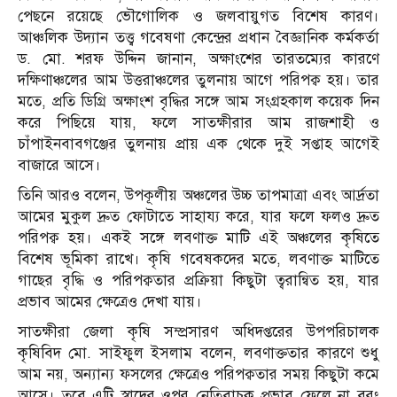
পেছনে রয়েছে ভৌগোলিক ও জলবায়ুগত বিশেষ কারণ।
আঞ্চলিক উদ্যান তত্ত্ব গবেষণা কেন্দ্রের প্রধান বৈজ্ঞানিক কর্মকর্তা
ড. মো. শরফ উদ্দিন জানান, অক্ষাংশের তারতম্যের কারণে
দক্ষিণাঞ্চলের আম উত্তরাঞ্চলের তুলনায় আগে পরিপক্ব হয়। তার
মতে, প্রতি ডিগ্রি অক্ষাংশ বৃদ্ধির সঙ্গে আম সংগ্রহকাল কয়েক দিন
করে পিছিয়ে যায়, ফলে সাতক্ষীরার আম রাজশাহী ও
চাঁপাইনবাবগঞ্জের তুলনায় প্রায় এক থেকে দুই সপ্তাহ আগেই
বাজারে আসে।
তিনি আরও বলেন, উপকূলীয় অঞ্চলের উচ্চ তাপমাত্রা এবং আর্দ্রতা
আমের মুকুল দ্রুত ফোটাতে সাহায্য করে, যার ফলে ফলও দ্রুত
পরিপক্ব হয়। একই সঙ্গে লবণাক্ত মাটি এই অঞ্চলের কৃষিতে
বিশেষ ভূমিকা রাখে। কৃষি গবেষকদের মতে, লবণাক্ত মাটিতে
গাছের বৃদ্ধি ও পরিপক্বতার প্রক্রিয়া কিছুটা ত্বরান্বিত হয়, যার
প্রভাব আমের ক্ষেত্রেও দেখা যায়।
সাতক্ষীরা জেলা কৃষি সম্প্রসারণ অধিদপ্তরের উপপরিচালক
কৃষিবিদ মো. সাইফুল ইসলাম বলেন, লবণাক্ততার কারণে শুধু
আম নয়, অন্যান্য ফসলের ক্ষেত্রেও পরিপক্বতার সময় কিছুটা কমে
আসে। তবে এটি স্বাদের ওপর নেতিবাচক প্রভাব ফেলে না বরং