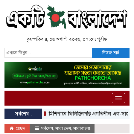
বৃহস্পতিবার, ০৬ অগাস্ট ২০২৬, ০৭:৩৭ পূর্বাহ্ন
নিউজ সার্চ
Toggle
naviga
সর্বশেষ :
মিশিগানে ফিলিস্তিনপন্থি প্রগতিশীল এল-সায়েদের ঐ
প্রচ্ছদ
সর্বশেষ
,
সারা দেশ
,
সারাবাংলা