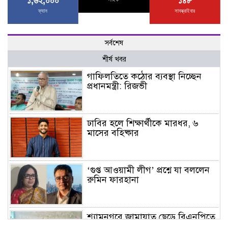
১,৬২,০০০
১৪৮
ফ্যান
সাবস্ক্রাইবার
সর্বশেষ
শীর্ষ খবর
গাফিলতিতে কঠোর ব্যবস্থা নিচ্ছেন
প্রধানমন্ত্রী: রিজভী
ঢাবির হলে শিক্ষার্থীকে মারধর, ৬
মাসের বহিষ্কার
‘গুপ্ত আওয়ামী লীগ’ প্রশ্নে যা বললেন
রুমিন ফারহানা
শ্যামনগরে জামায়াত ছেড়ে বিএনপিতে
যোগ দিলেন ১২ কর্মী