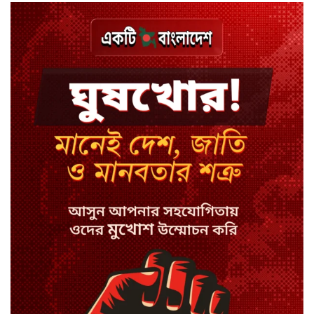
ঢাকায় হালকা বৃষ্টির সম্ভাবনা, বাড়তে
পারে তাপমাত্রা
মন্ত্রী-এমপিদের উপস্থিতিতে ইউএনওর
আইফোন চুরি
সিরাজগঞ্জে বাস ট্রাক দুর্ঘটনা, চালকসহ
নিহত ২
স্পিকারের নামে জাল ডিও, প্রতারণার
অভিযোগে এসিল্যান্ডের বিরুদ্ধে মামলা
সাদা না বাদামি চিনি, কোনটি ভালো?