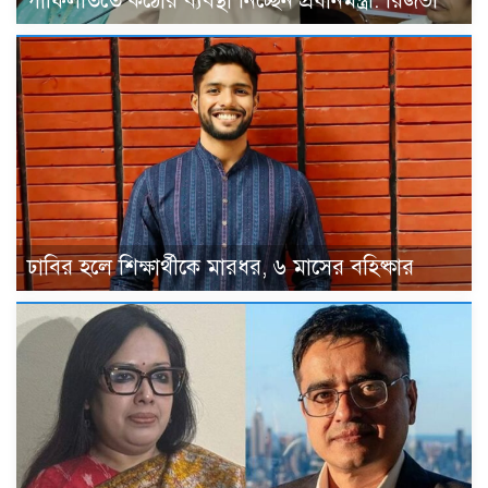
গাফিলতিতে কঠোর ব্যবস্থা নিচ্ছেন প্রধানমন্ত্রী: রিজভী
ঢাবির হলে শিক্ষার্থীকে মারধর, ৬ মাসের বহিষ্কার