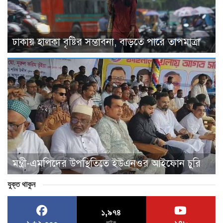
ঢাকায় হালকা বৃষ্টির সম্ভাবনা, বাড়তে পারে তাপমাত্রা
মন্ত্রী-এমপিদের উপস্থিতিতে ইউএনওর আইফোন চুরি
যুক্ত থাকুন
১,৯৭৪
লাইক