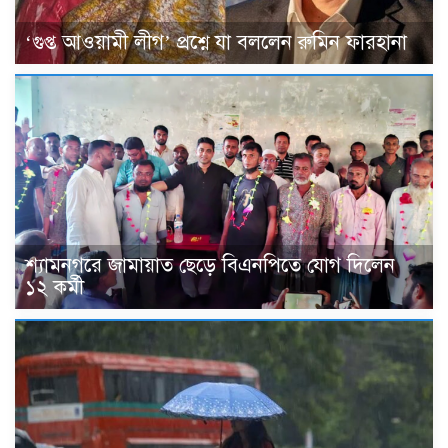
‘গুপ্ত আওয়ামী লীগ’ প্রশ্নে যা বললেন রুমিন ফারহানা
শ্যামনগরে জামায়াত ছেড়ে বিএনপিতে যোগ দিলেন
১২ কর্মী